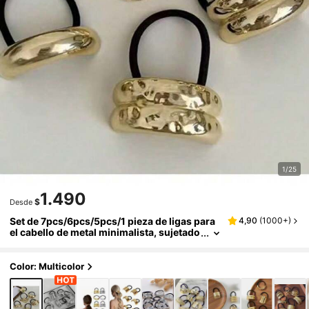
1/25
1.490
$
Desde
Set de 7pcs/6pcs/5pcs/1 pieza de ligas para
4,90
(
1000+
)
el cabello de metal minimalista, sujetado
res de cola de caballo, elásticos para el c
abello, bandas de goma, scrunchies, cuerda
elástica, accesorios para el cabello
Color: Multicolor