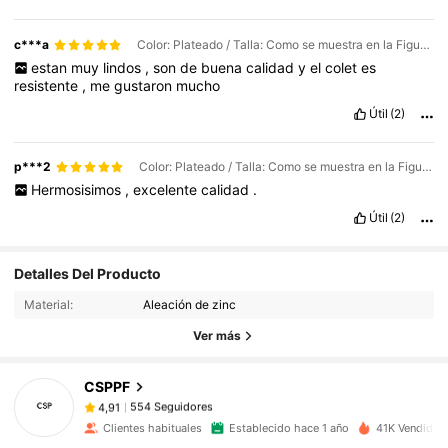
c***a
Color: Plateado / Talla: Como se muestra en la Figura 7
estan
muy
lindos
,
son
de
buena
calidad
y
el
colet
es
resistente
,
me
gustaron
mucho
Útil
(2)
p***2
Color: Plateado / Talla: Como se muestra en la Figura 6
Hermosisimos
,
excelente
calidad
.
Útil
(2)
554 Seguidores
4,91
Detalles Del Producto
Material:
Aleación de zinc
554 Seguidores
4,91
Ver más
CSPPF
554 Seguidores
4,91
y***y
pagó
Hace 1 día
Clientes habituales
Establecido hace 1 año
41K Vendido 