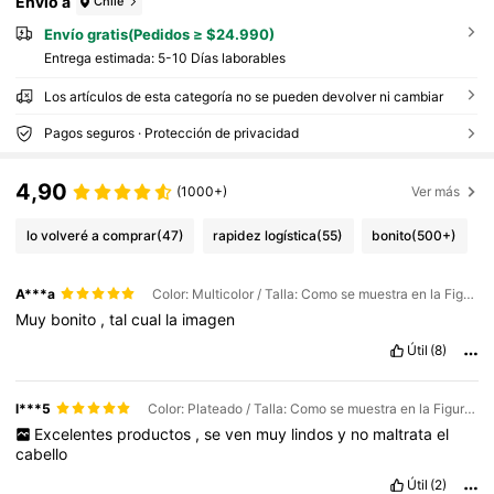
Envío a
Chile
Envío gratis(Pedidos ≥ $24.990)
Entrega estimada:
5-10 Días laborables
Los artículos de esta categoría no se pueden devolver ni cambiar
Pagos seguros · Protección de privacidad
4,90
(1000+)
Ver más
lo volveré a comprar
(47)
rapidez logística
(55)
bonito
(500+)
A***a
Color: Multicolor / Talla: Como se muestra en la Figura 7
Muy
bonito
,
tal
cual
la
imagen
Útil
(8)
l***5
Color: Plateado / Talla: Como se muestra en la Figura 7
Excelentes
productos
,
se
ven
muy
lindos
y
no
maltrata
el
cabello
Útil
(2)