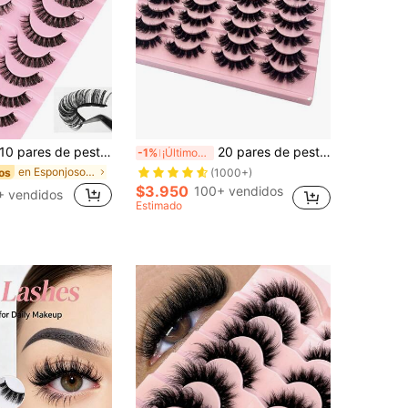
 pares de pestañas rizadas rusas populares, ojos grandes y gruesos, rizado tridimensional multicapa, esencial para el maquillaje europeo y americano, pestañas postizas, pestañas, pestañas falsas
20 pares de pestañas postizas de visón 3D, pestañas postizas naturales y esponjosas, pestañas postizas en tiras
-1%
¡Últimos 2 días
en Esponjoso Pestañas postizas
os
(1000+)
$3.950
100+ vendidos
+ vendidos
Estimado