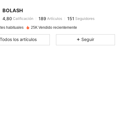
BOLASH
4,80
189
151
Calificación
Artículos
Seguidores
v***s
pagó
Hace 1 día
tes habituales
25K Vendido recientemente
4,80
189
151
Todos los artículos
Seguir
4,80
189
151
4,80
189
151
4,80
189
151
4,80
189
151
4,80
189
151