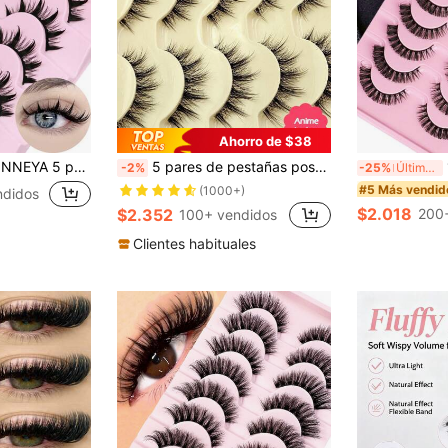
Ahorro de $38
s de visón falso inspiradas en anime, gruesas y naturales, herramientas de maquillaje para cosplay (5-S1) Pestañas postizas, pestañas, pestañas falsas
5 pares de pestañas postizas naturales tipo muñeca de Asiteo - Tallo transparente de pestañas de dibujos animados, diseño de estilo hada, perfecto para cosplay - Reutilizables
10
-2%
-25%
Últimas 9 hrs
#5 Más vendid
(1000+)
ndidos
$2.018
$2.352
200
100+ vendidos
Clientes habituales