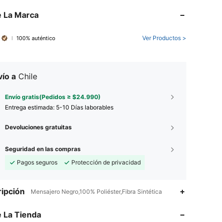
 La Marca
Ver Productos >
100% auténtico
ío a
Chile
Envío gratis(Pedidos ≥ $24.990)
Entrega estimada:
5-10 Días laborables
Devoluciones gratuitas
Seguridad en las compras
Pagos seguros
Protección de privacidad
4,80
189
151
ipción
Mensajero Negro,100% Poliéster,Fibra Sintética
 La Tienda
4,80
189
151