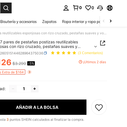
0
0
a. Press Enter to select.
Bisutería y accesorios
Zapatos
Ropa interior y ropa para dormir
Ho
Asiteo 7 pares de pestañas postizas reutilizables esponjosas con rizo cruzado, pestañas suaves y voluminosas, adecuadas para festivales de música, regalos, fiestas, bodas, actuaciones y vacaciones
 7 pares de pestañas postizas reutilizables
osas con rizo cruzado, pestañas suaves y
nosas, adecuadas para festivales de música,
b260515144628964375036
(3 Comentarios)
s, fiestas, bodas, actuaciones y vacaciones
126
¡Últimos 2 días
$3.290
-5%
ICE AND AVAILABILITY
s Extra de $164
ad:
AÑADIR A LA BOLSA
asta
3
puntos SHEIN calculados al finalizar la compra.