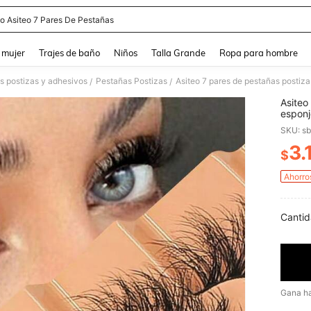
eo Asiteo 7 Pares De Pestañas
and down arrow keys to navigate search Búsqueda reciente and Busca y Encuentr
 mujer
Trajes de baño
Niños
Talla Grande
Ropa para hombre
s postizas y adhesivos
Pestañas Postizas
/
/
Asiteo
esponj
volumi
SKU: s
regalo
3.
$
PR
Ahorro
Cantid
Gana h