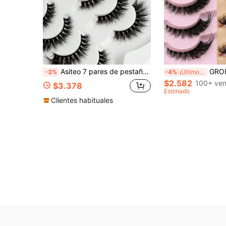
Asiteo 7 pares de pestañas postizas de ojo de gato de visón sintético suaves y esponjosas, estilo natural y grueso, pestañas de tira de visón sintético
GROINNEYA 7 pares de nuevas pestañas postizas de ojo de gato, banda transparente 
-3%
-4%
¡Últimos 2 días
$2.582
100+ ven
$3.378
Estimado
Clientes habituales