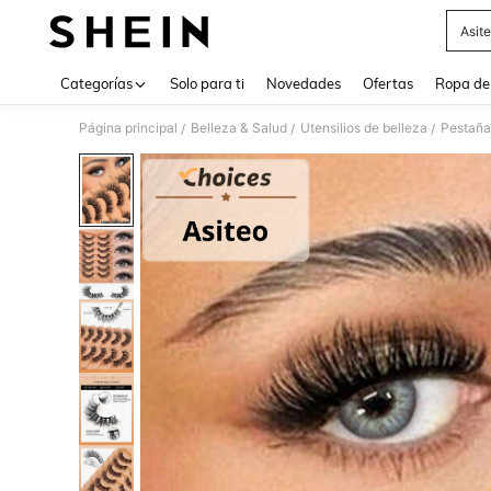
Asit
Use up 
Categorías
Solo para ti
Novedades
Ofertas
Ropa de
Página principal
Belleza & Salud
Utensilios de belleza
Pestaña
/
/
/