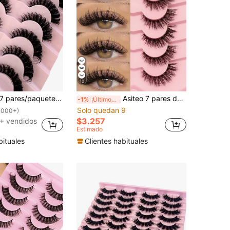
10
ares/paquete Pestañas postizas rusas con rizo DD, densas y rizadas, crean efecto de maquillaje de ojos de gato, pestañas postizas densas 8D delicadas, realzan el contorno del ojo, alargan y engrosecen la línea de las pestañas, logran un aspecto de maquillaje refinado.
Asiteo 7 pares de pestañas postizas naturales y esponjosas, pestañas postizas suaves y gruesas, pestañas de maquillaje extensoras, reutilizables
-1%
¡Últimos 2 días
Solo quedan 9
1000+)
$3.257
+ vendidos
Estimado
bituales
Clientes habituales