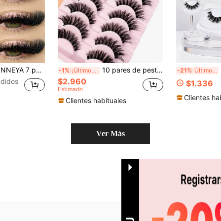
natural y alargadora, puntas afiladas, forma de ojo alargada, pestañas de mink falso, para uso de maquillaje (XF10) Pestañas postizas, pestañas, pestañas postizas, pestañas falsas
10 pares de pestañas postizas de ojo de gato, naturales y esponjosas 3D gruesas y rizadas, como las pestañas de visón, set incluido
1
-1%
¡Últimos 2 días
-21%
Último día
$2.960
didos
$1.336
Estimado
Clientes ha
Clientes habituales
Ver Más