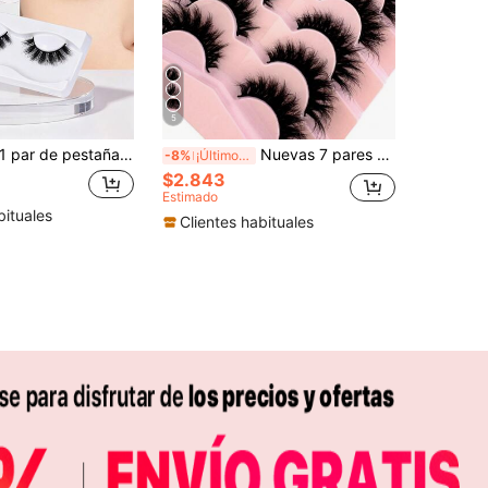
5
 par de pestañas postizas 3D esponjosas de 17 mm, cortas, de aspecto natural, de visón sintético, efecto desfilado
Nuevas 7 pares de pestañas postizas de visón artificial de estilo clásico de ojo de gato ruso, pestañas postizas de visón falso con rizo DD natural y volumen esponjoso, extensión de pestañas postizas de visón falso con efecto dramático y volumen para un aspecto natural, tiras de pestañas, pestañas, pestañas postizas
-8%
¡Últimos 2 días
$2.843
Estimado
bituales
Clientes habituales