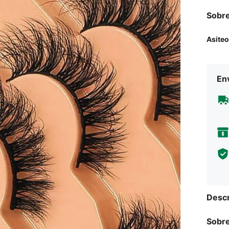
Sobre
Asiteo
Env
Descr
Sobre