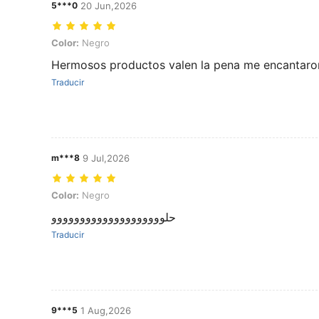
5***0
20 Jun,2026
Color: Negro
Color:
Negro
Hermosos productos valen la pena me encantaron
Traducir
m***8
9 Jul,2026
Color: Negro
Color:
Negro
حلوووووووووووووووووووو
Traducir
9***5
1 Aug,2026