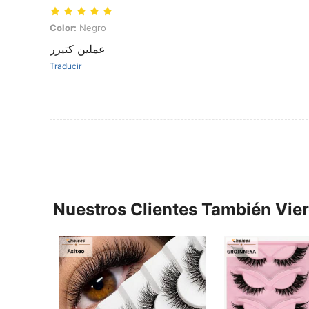
Color: Negro
Color:
Negro
عملين كتيرر
Traducir
Nuestros Clientes También Vie