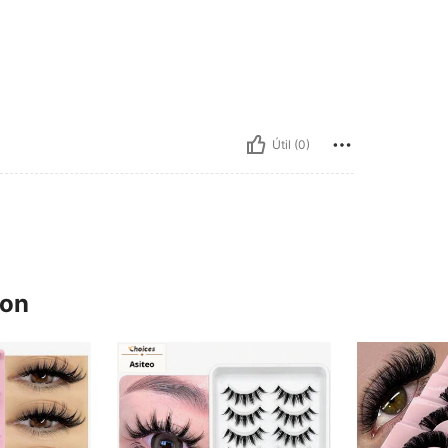
Útil (0)
ron