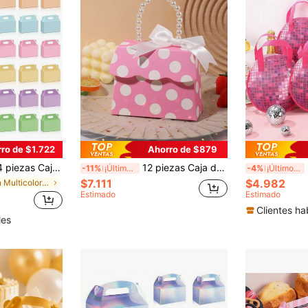
ro de $1.722
Ahorro de $879
 asas, cajas de golosinas de color arcoíris para celebraciones de cumpleaños, bodas, aniversarios y recuerdos de fiesta
12 piezas Caja de dulces de princesa dulce con perla & cinta, caja de regalo para recuerdos del Día de San Valentín, caja de regalo para dulces DIY, chocolate, galletas, cajas de regalo de decoración, cajas de recuerdos para fiestas de boda (estilo de cinta plano o triangular, entrega aleatoria)
5 pi
-11%
¡Últimos 3 días
-4%
¡Últimos 3 días
$7.111
$4.982
en Multicolor Cajas De Papel De Regalo
Estimado
Estimado
Clientes ha
les