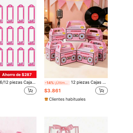
Ahorro de $287
2 piezas Cajas de regalo para fiesta rosa, accesorios de caja de regalo rosa, pueden contener recuerdos de fiesta y bolsas de dulces, adecuadas para decoraciones de fiesta de despedida de soltera y cumpleaños, adecuadas para mujeres
12 piezas Cajas de regalo rosa con diseño de radio y asas, cajas de embalaje de regalo con diseño de altavoz de radio, cajas portátiles, cajas de caramelos, cajas de regalo pequeñas para cumpleaños, suministros de embalaje de regalo para fiestas con temática de los 70, 80 y 90, cajas de regalo pequeñas para fiestas con temática de hip hop de los 70, 80 y 90, cajas de embalaje de regalo para baby shower, decoraciones de fiesta de cumpleaños vintage de los 70, 80 y 90, suministros para fiesta de cumpleaños, regalos de cumpleaños, regalos pequeños para fiestas
-14%
¡Últimos 3 días
$3.861
Clientes habituales