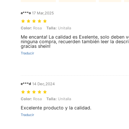
a***o
17 Mar,2025
Color: Rosa, Talla: Unitalla
Color:
Rosa
Talla:
Unitalla
Me encanta! La calidad es Exelente, solo deben ve
ninguna compra, recuerden también leer la descri
gracias shein!
Traducir
e***d
14 Dec,2024
Color: Rosa, Talla: Unitalla
Color:
Rosa
Talla:
Unitalla
Excelente producto y la calidad.
Traducir