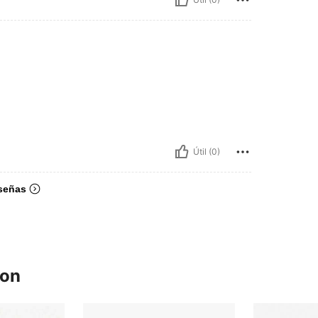
Útil (0)
señas
ron