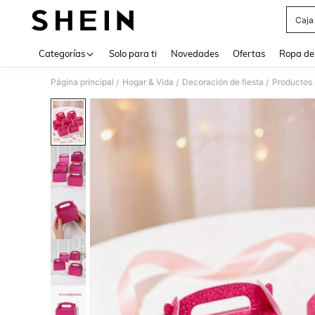
Caja
Use up 
Categorías
Solo para ti
Novedades
Ofertas
Ropa de
Página principal
Hogar & Vida
Decoración de fiesta
Productos 
/
/
/