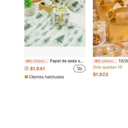
Papel de seda semitransparente con estampado de cedro y abeto verde claro para Acción de Gracias y Navidad, 19.69*13.78 pulgadas, decoración de embalaje de ramos, forro de caja de regalo DIY, suministros de embalaje para fiestas de Acción de Gracias y Navidad
10/20/30 piezas Cajas de regalo multifuncionales d
-8%
¡Últimos 3 días
-8%
¡Últimos 3 días
Solo quedan 10
$1.641
$1.923
Clientes habituales