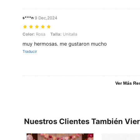
s***n
9 Dec,2024
Color: Rosa, Talla: Unitalla
Color:
Rosa
Talla:
Unitalla
muy hermosas. me gustaron mucho
Traducir
Ver Más Re
Nuestros Clientes También Vie