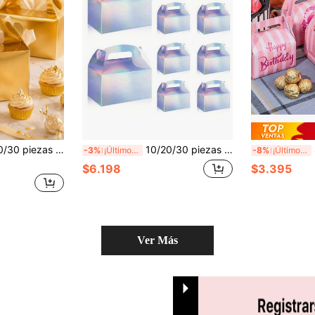
oradas, cajas de recuerdos para fiestas, cajas de regalo, fiesta de cumpleaños, boda, sin contacto directo con alimentos
10/20/30 piezas Cajas de regalo de papel láser iridiscente con asas, cajas de regalo con brillo arcoíris degradado, cajas de embalaje exquisitas, tamaño 15*8*9cm, adecuadas para jóvenes, embalaje, cumpleaños, suministros para fiestas, eventos de moda, recuerdos
8/1
-3%
¡Últimos 3 días
-8%
¡Últimos 3 días
$6.198
$3.395
Ver Más