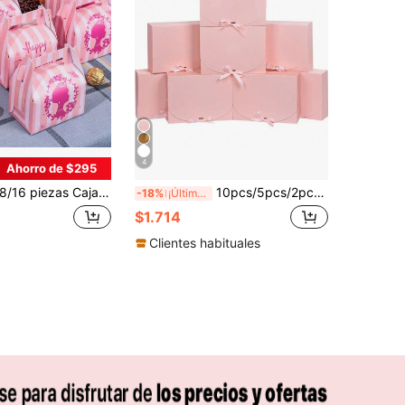
4
Ahorro de $295
6 piezas Cajas de regalo con tema de princesa, Cajas de regalo de dulces y galletas con tema de princesa, Cajas triangulares de cartón con tema de princesa, Suministros para fiestas de cumpleaños, Decoraciones para fiestas de baby shower
10pcs/5pcs/2pcs - Caja de regalo con tapa blanca/negra/rosa/marrón, caja de regalo con cinta para propuesta de dama de honor, caja de regalo para boda, regalo de cumpleaños, fiesta de baby shower y otras fiestas, regalos del Día de San Valentín, Día de San Valentín, embalaje, cumpleaños, manualidades DIY
-18%
¡Últimos 3 días
$1.714
Clientes habituales