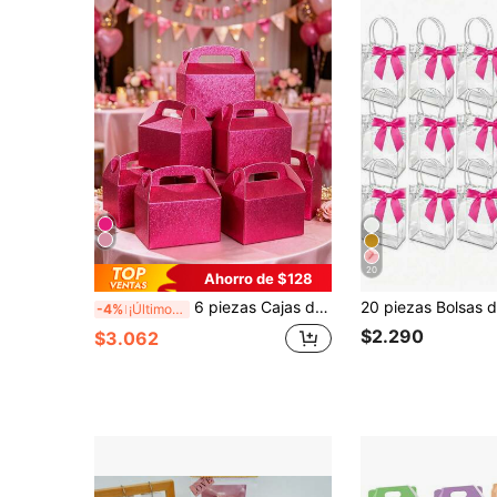
20
Ahorro de $128
6 piezas Cajas de regalo rosa brillante, suministros de embalaje de regalos, cajas de dulces, cajas de fiesta, adecuadas para múltiples ocasiones. Fiesta de cumpleaños con tema rosa, cajas de embalaje de regalos de cumpleaños, cajas portátiles, cajas de dulces, cajas de recuerdos de boda, decoración de baby shower
-4%
¡Últimos 3 días
$2.290
$3.062