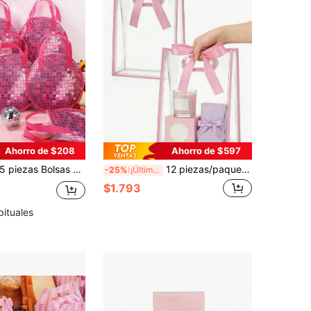
Ahorro de $208
Ahorro de $597
ezas Bolsas de regalo de fiesta de discoteca rosa y plateado - Diseño de bola de discoteca retro de los 70, patrón brillante de bola de discoteca, bolsas de regalo de tela no tejida con asas resistentes, adecuadas para cumpleaños, bodas, despedidas de soltera, bailes, fiestas con tema de discoteca
12 piezas/paquete - Bolsas de regalo transparentes con bordes rosas y lazos de satén; Bolsas de PVC transparente reutilizables; Perfectas para bodas, despedidas de soltera, envoltura de regalos de cumpleaños, baby showers y embalaje de regalos elegante; También adecuadas para exhibir flores en boutiques
-25%
¡Últimos 2 días
$1.793
bituales