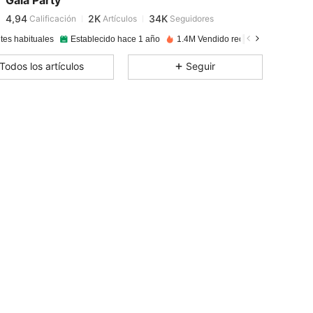
Gala Party
4,94
2K
34K
Calificación
Artículos
Seguidores
c***a
pagó
Hace 1 día
tes habituales
Establecido hace 1 año
1.4M Vendido recientemente
4,94
2K
34K
Todos los artículos
Seguir
4,94
2K
34K
4,94
2K
34K
4,94
2K
34K
4,94
2K
34K
4,94
2K
34K
4,94
2K
34K