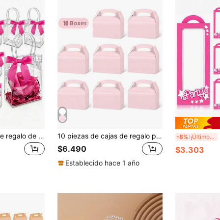
20 piezas Bolsas de regalo de plástico transparente reutilizables con asas y lazos, adecuadas para bodas, despedidas de soltera, cumpleaños, baby showers, revelación de género, pequeños negocios y otras ocasiones, Día de la Madre (Rosa Rojo)
10 piezas de cajas de regalo portátiles, cajas para pastel de boda, cajas de recuerdo para fiesta de baby shower y cumpleaños, cajas de papel creativas para dulces y chocolates
6/1
-8%
¡Últimos 3 días
$6.490
$3.303
Establecido hace 1 año