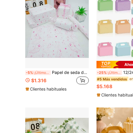
Ahor
Papel de seda de 19.69*13.78 pulgadas con patrón de fantasma rosa y estrella de Halloween, papel de regalo festivo, papel de decoración para fiesta de cumpleaños, papel de seda decorativo para caja de regalo, papel de seda impreso, adecuado para manualidades DIY, envolver ramos, decoración de bodas, Día del Maestro, Halloween, Navidad
12/24 piezas Cajas de regalo de fiesta coloridas con
-5%
¡Últimos 3 días
-25%
¡Últimos 2 días
#5 Más vendidos
$1.316
$5.168
Clientes habituales
Clientes habitua