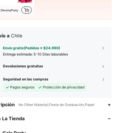
DreamyParty
ío a
Chile
Envío gratis(Pedidos ≥ $24.990)
Entrega estimada:
5-10 Días laborables
Devoluciones gratuitas
Seguridad en las compras
Pagos seguros
Protección de privacidad
4,94
2K
34K
ipción
No Other Material,Fiesta de Graduación,Papel
 La Tienda
4,94
2K
34K