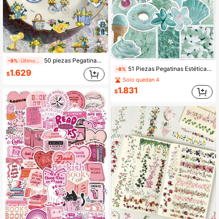
50 piezas Pegatinas de Limón para Álbum de Recortes, Diario, Planificador, Maleta, Sobre, Tarjeta de Felicitación, Funda de Teléfono, Monopatín, Tableta, Guitarra, Sellado, Regalo de Fiesta
-9%
Últimos 2 días
51 Piezas Pegatinas Estéticas Verde Menta, Calcomanías de Vinilo Impermeables, Estilo Azul Pastel & Turquesa Lindo, Estética Y2K Coquette & Soft Girl, Perfecto para Botellas de Agua, Portátiles, Diarios, Teléfonos, Equipaje, Scrapbooking y Útiles Escolares
-8%
1.629
$
Solo quedan 4
1.831
$