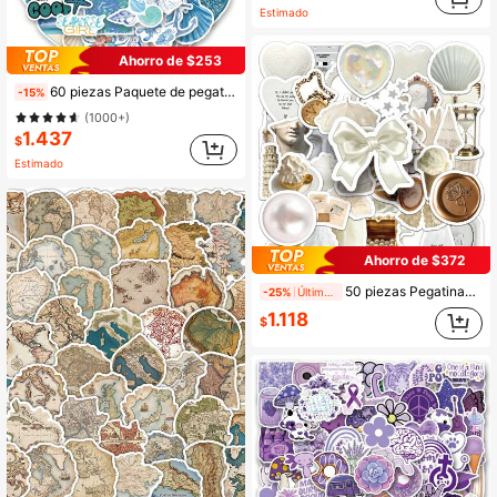
Estimado
Ahorro de $253
60 piezas Paquete de pegatinas de nieta costera | Pegatinas occidentales, pegatinas de alta calidad para scrapbooking, graffiti, diarios, portátiles, parachoques, monopatines, botellas de agua, computadoras, dibujos animados, cascos, automóviles, las pegatinas pueden traer mucha diversión a tu vida papelería manualidades libro de sticker estikers
-15%
(1000+)
1.437
$
Estimado
Ahorro de $372
50 piezas Pegatinas con diseño de niña blanca linda para scrapbooking, diario, portátil, parachoques, monopatín, botella de agua, computadora, teléfono, dibujos animados, casco de , automóvil, paredes, botellas de agua y teléfonos - Vinilos decorativos DIY para diversión y personalización
-25%
Últimos 2 días
1.118
$