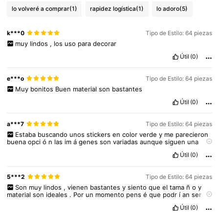
lo volveré a comprar
(1)
rapidez logística
(1)
lo adoro
(5)
k***0
Tipo de Estilo: 64 piezas
muy
lindos
,
los
uso
para
decorar
Útil
(0)
e***o
Tipo de Estilo: 64 piezas
Muy
bonitos
Buen
material
son
bastantes
Útil
(0)
a***7
Tipo de Estilo: 64 piezas
Estaba
buscando
unos
stickers
en
color
verde
y
me
parecieron
buena
opci
ó
n
las
im
á
genes
son
variadas
aunque
siguen
una
misma
tem
á
tica
y
paletas
de
color
,
como
ser
puede
observar
.
Útil
(0)
Los
usar
é
para
m
í
diario
o
alg
ú
n
proyecto
de
scrapbook
1K Seguidores
4,91
5***2
Tipo de Estilo: 64 piezas
Son
muy
lindos
,
vienen
bastantes
y
siento
que
el
tama
ñ
o
y
material
son
ideales
.
Por
un
momento
pens
é
que
podr
í
an
ser
m
á
s
peque
ñ
os
pero
no
,
lo
recomiendo
bastante
tambi
é
n
porque
1K Seguidores
4,91
Útil
(0)
combinan
todos
🥰