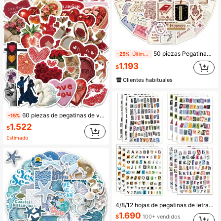
50 piezas Pegatinas de graffiti con tema de lectura de libros rosa, pegatinas de dibujos animados lindos, regalos para amantes de los libros, decoración de libros, pegatinas de libros, pegatinas al por mayor, pegatinas de papelería, pegatinas de álbum de recortes, pegatinas de vinilo impermeables al por mayor para botella de agua, patineta, equipaje
-25%
Últimos 2 días
1.193
$
Clientes habituales
60 piezas de pegatinas de vinilo vintage con corazones rojos románticos y texto en ruso, calcomanías de estética retro de San Valentín para decoración de chicas con rosas, pegatinas de papelería para diario, planificador, cuaderno, portátil, botella de agua, equipaje, funda de teléfono, suministros para fiesta de San Valentín
-15%
1.522
$
Estimado
4/8/12 hojas de pegatinas de letras de revista vintage para scrapbooking, pegatinas de alfabeto pequeño aleatorio para suministros de scrapbooking, diarios, portátiles, botellas de agua, manualidades DIY, regalos, diarios chatarra
1.690
$
100+ vendidos