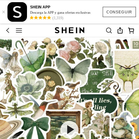
SHEIN APP
×
CONSEGUIR
Descarga la APP y gana ofertas exclusivas
(1,319)