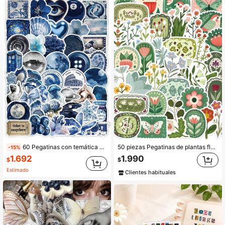
1K Seguidores
4,91
1K Seguidores
4,91
60 Pegatinas con temática de azul Klein que presentan elementos como la luna, la vida marina y sellos vintage. Hechas de PVC impermeable, estas pegatinas son adecuadas para fundas de teléfono, botellas de agua, portátiles, diarios, Kindles, cuadernos, decoraciones de escritorio y talla grande. Pegatinas estéticas.
50 piezas Pegatinas de plantas florales vintage de dibujos animados, estética de graffiti, papelería, diario, planificador, decoración retro, calcomanías, útiles escolares
-15%
1.692
1.990
$
$
Estimado
Clientes habituales