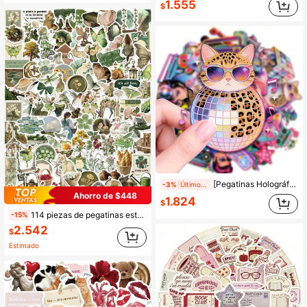
1.555
$
[Pegatinas Holográficas] 50 piezas de pegatinas holográficas Y2K, serie de pegatinas estilo milenio Y2K. Ideal para portátil, botella de agua, teléfono, diario, álbum de recortes, parachoques, patineta, motocicleta, equipaje.
-3%
Últimos 2 días
Ahorro de $448
1.824
$
114 piezas de pegatinas estéticas de bosque verde vintage estilo cottagecore y fairycore, arte de naturaleza para sobres, teléfonos, papelería, planificadores, scrapbooking, diarios, botellas de agua, portátiles, regalos de cumpleaños, tarjetas, útiles escolares, manualidades DIY y recuerdos de fiesta
-15%
2.542
$
Estimado