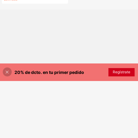
20% de dcto. en tu primer pedido
Regístrate
¡15% DE DESCUENTO!
AÑADIR A LA BOLSA