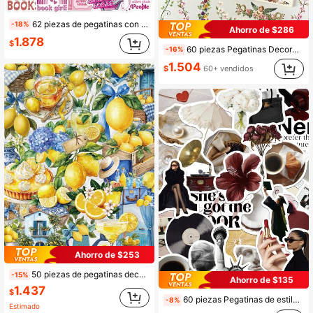
62 piezas de pegatinas con tema de estudio en color rosa, patrón lindo de libro y lazo, adecuadas para decorar diarios, set de pegatinas de vinilo holográfico dulce para accesorios de portátil, celebrar la vida de lectura y útiles escolares
-18%
Ahorro de $286
1.878
$
60 piezas Pegatinas Decorativas Florales de Borde, Pegatinas Transparentes Impermeables para Botella de Agua, Portátil, Teléfono, Escritorio, Pared, Equipaje, Refrigerador, Decoración de Habitación, Álbum de Recortes, Funda de Teléfono, Decoración del Hogar, Cumpleaños, Vacaciones, Regalo de Fiesta
-16%
1.504
$
60+ vendidos
Ahorro de $253
50 piezas de pegatinas decorativas transparentes con tema de limón para portátil, equipaje, decoración DIY de planificador
-15%
Ahorro de $135
1.437
$
60 piezas Pegatinas de estilo minimalista para chica limpia de oficina, pegatinas decorativas para portátil, maleta, scrapbook, decoración DIY
-8%
Estimado