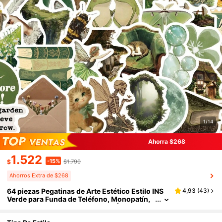
1/14
Ahorra $268
1.522
-15%
$
$1.790
Ahorros Extra de $268
64 piezas Pegatinas de Arte Estético Estilo INS
4,93
(
43
)
Verde para Funda de Teléfono, Monopatín,
Portátil, Equipaje, Bicicleta, Etc. Útiles Escol
ares