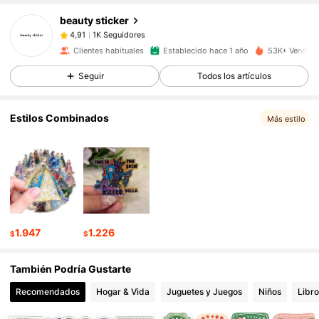
beauty sticker
1K Seguidores
4,91
d***5
pagó
Hace 1 día
Clientes habituales
Establecido hace 1 año
53K+ Vendido
1K Seguidores
4,91
Seguir
Todos los artículos
Estilos Combinados
1K Seguidores
4,91
Más estilo
1K Seguidores
4,91
1K Seguidores
4,91
1.947
1.226
$
$
1K Seguidores
4,91
También Podría Gustarte
Recomendados
Hogar & Vida
Juguetes y Juegos
Niños
Libro
1K Seguidores
4,91