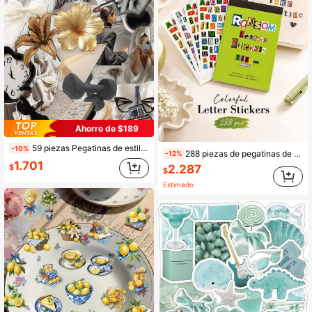
Ahorro de $189
59 piezas Pegatinas de estilo minimalista Clean Girl para mujer de oficina, pegatinas decorativas transparentes para portátil, maleta y decoración de álbum de recortes
-10%
288 piezas de pegatinas de letras mini, 28 hojas de pegatinas de letras autoadhesivas de colores, adecuadas para scrapbooking, diarios, decoración de cuadernos, planificadores, tarjetas DIY, útiles escolares, decoración de manualidades del Día de San Valentín
-12%
1.701
$
2.287
$
Estimado