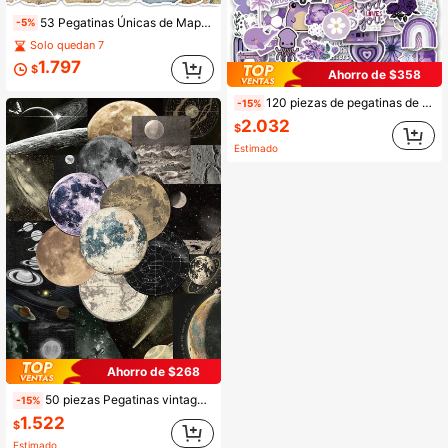
53 Pegatinas Únicas de Mapa del Mundo Vintage con Estilo Graffiti por Paquete, Pegatinas Decorativas Adecuadas para Equipaje, Portátil, Refrigerador, Funda de Teléfono, Botella de Agua, Casco, Coche y Cualquier Otro Lugar, ¡Muestra tu Gusto y Personalidad! Regalo Perfecto para Fiestas y Vacaciones
-5%
Solo quedan 7
1.797
$
Ahorro de $358
120 piezas de pegatinas de vinilo moradas para álbum de recortes, diario, portátil, parachoques, patineta, botellas de agua, computadora, teléfono, dibujos animados, casco de , pegatinas para coche, útiles escolares
-15%
2.032
$
Estimado
Ahorro de $268
50 piezas Pegatinas vintage celestiales Libro de misterio de las estrellas Estuche para teléfono portátil Equipaje Monopatín Casco Pegatinas decorativas
-15%
1.522
$
Estimado