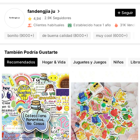
fandengjia ju
Seguir
2.9K Seguidores
4,94
Clientes habituales
Establecido hace 1 año
31K Vendido
bonito (9000+)
de buena calidad (8000+)
muy cool (6000+)
fá
2.9K Seguidores
4,94
También Podría Gustarte
2.9K Seguidores
4,94
Recomendados
Hogar & Vida
Juguetes y Juegos
Niños
Libro
2.9K Seguidores
4,94
2.9K Seguidores
4,94
2.9K Seguidores
4,94
2.9K Seguidores
4,94