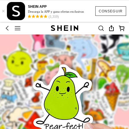
SHEIN APP
×
CONSEGUIR
Descarga la APP y gana ofertas exclusivas
(1,319)