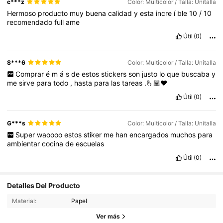
c***z
Color: Multicolor / Talla: Unitalla
Hermoso
producto
muy
buena
calidad
y
esta
incre
í
ble
10
/
10
recomendado
full
ame
Útil
(0)
S***6
Color: Multicolor / Talla: Unitalla
Comprar
é
m
á
s
de
estos
stickers
son
justo
lo
que
buscaba
y
me
sirve
para
todo
,
hasta
para
las
tareas
.🫰🏽❤️
Útil
(0)
G***s
Color: Multicolor / Talla: Unitalla
Super
waoooo
estos
stiker
me
han
encargados
muchos
para
ambientar
cocina
de
escuelas
Útil
(0)
Detalles Del Producto
2.9K Seguidores
4,94
Material:
Papel
Ver más
2.9K Seguidores
4,94