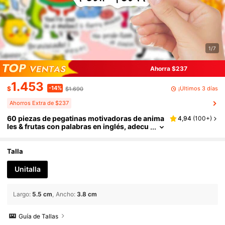
1/7
Ahorra $237
1.453
-14%
¡Últimos 3 días
$
$1.690
Ahorros Extra de $237
60 piezas de pegatinas motivadoras de anima
4,94
(
100+
)
les & frutas con palabras en inglés, adecu
adas para cuaderno, agenda, decoración
de pegatinas, útiles escolares, vuelta al colegi
o
Talla
Unitalla
Largo
:
5.5 cm
Ancho
:
3.8 cm
Guía de Tallas