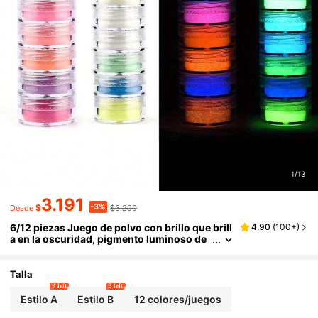
1/13
3.191
-3%
$
$3.290
Desde
6/12 piezas Juego de polvo con brillo que brill
4,90
(
100+
)
a en la oscuridad, pigmento luminoso de
epoxi para moldes de resina DIY, fabricaci
ón de tintes, joyería, coloración de resina, art
esanía, accesorio
Talla
4 left
3 left
Estilo A
Estilo B
12 colores/juegos