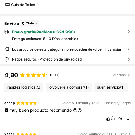
Guía de Tallas
Envío a
Chile
Envío gratis(Pedidos ≥ $24.990)
Entrega estimada:
5-10 Días laborables
Los artículos de esta categoría no se pueden devolver ni cambiar
Pagos seguros · Protección de privacidad
4,90
(100+)
Ver más
rapidez logística
(5)
lo volveré a comprar
(1)
buen servicio
(1)
e***p
Color: Multicolor / Talla: 12 colores/juegos
muy
buen
producto
recomendo
😍😍
Útil
(0)
y***z
Color: Multicolor / Talla: Estilo A