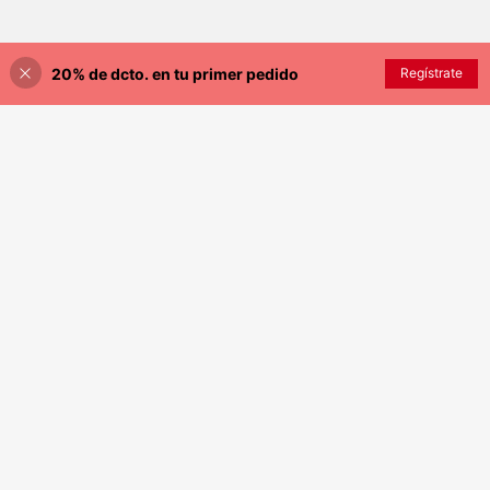
20% de dcto. en tu primer pedido
AÑADIR A LA BOLSA
Regístrate
¡3% DE DESCUENTO!