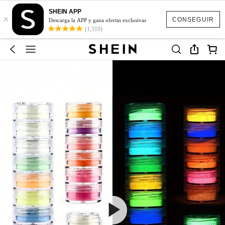
SHEIN APP
×
CONSEGUIR
Descarga la APP y gana ofertas exclusivas
(1,319)