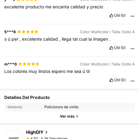
excelente
producto
me
encanta
calidad
y
precio
Útil
(0)
5***6
Color: Multicolor / Talla: Estilo A
s
ú
per
,
excelente
calidad
,
llega
tal
cual
la
imagen
.
Útil
(0)
m***0
Color: Multicolor / Talla: Estilo A
Los
colores
muy
lindos
espero
me
sea
ú
til
Útil
(0)
5.3K Seguidores
4,93
Detalles Del Producto
Material:
Policloruro de vinilo
5.3K Seguidores
4,93
Ver más
HighDIY
5.3K Seguidores
4,93
i***c
pagó
Hace 1 día