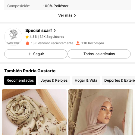
Composición:
100% Poliéster
1.1K Seguidores
4,86
Ver más
1.1K Seguidores
4,86
1.1K Seguidores
4,86
Special scarf
1.1K Seguidores
4,86
13K Vendido recientemente
1.1K Recompra
1.1K Seguidores
4,86
Seguir
Todos los artículos
1.1K Seguidores
4,86
1.1K Seguidores
4,86
También Podría Gustarte
1.1K Seguidores
4,86
Recomendados
Joyas & Relojes
Hogar & Vida
Deportes & Exteri
1.1K Seguidores
4,86
1.1K Seguidores
4,86