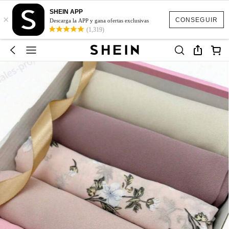
SHEIN APP
×
CONSEGUIR
Descarga la APP y gana ofertas exclusivas
(1,319)