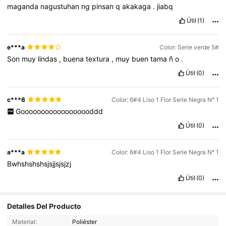
maganda
nagustuhan
ng
pinsan
q
akakaga
.
jiabq
Útil
(1)
e***a
Color: Serie verde 5#
Son
muy
lindas
,
buena
textura
,
muy
buen
tama
ñ
o
.
Útil
(0)
c***6
Color: 6#4 Liso 1 Flor Serie Negra N° 1
Goooooooooooooooooddd
Útil
(0)
a***a
Color: 6#4 Liso 1 Flor Serie Negra N° 1
Bwhshshshsjsjjsjsjzj
Útil
(0)
Detalles Del Producto
1.1K Seguidores
4,86
Material:
Poliéster