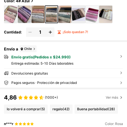
a)
Color: 4# Azul
Cantidad:
¡Solo quedan 7!
Envío a
Chile
Envío gratis(Pedidos ≥ $24.990)
Entrega estimada:
5-10 Días laborables
Devoluciones gratuitas
Pagos seguros · Protección de privacidad
4,86
(1000+)
Ver más
lo volveré a comprar
(5)
regalo
(42)
Buena portabilidad
(28)
n***r
Color: Rosa