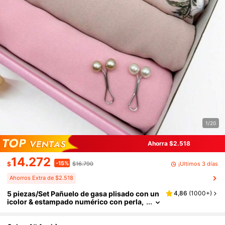
1/20
Ahorra $2.518
14.272
-15%
¡Últimos 3 días
$
$16.790
Ahorros Extra de $2.518
5 piezas/Set Pañuelo de gasa plisado con un
4,86
(
1000+
)
icolor & estampado numérico con perla,
chal minimalista de unicolor para mujer
(Embalaje: Bolsa OPP + Bolsa con cremaller