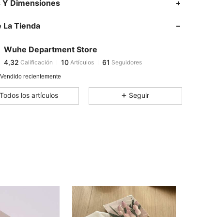
s Y Dimensiones
4,32
10
61
 La Tienda
4,32
10
61
4,32
10
61
Wuhe Department Store
4,32
10
61
Calificación
Artículos
Seguidores
N***n
seguido
Hace 1 día
4,32
10
61
 Vendido recientemente
4,32
10
61
Todos los artículos
Seguir
4,32
10
61
4,32
10
61
4,32
10
61