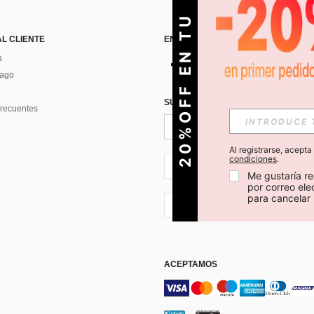
O
2
0
%
O
F
F
E
N
T
U
P
R
I
M
E
R
P
E
D
I
D
AL CLIENTE
ENCUÉNTRANOS EN
s
Pago
SUSCRÍBETE PARA RECIBIR OFERTA
recuentes
Al registrarse, acept
condiciones
.
CL + 56
Me gustaría re
por correo el
para cancelar 
CL + 56
ACEPTAMOS