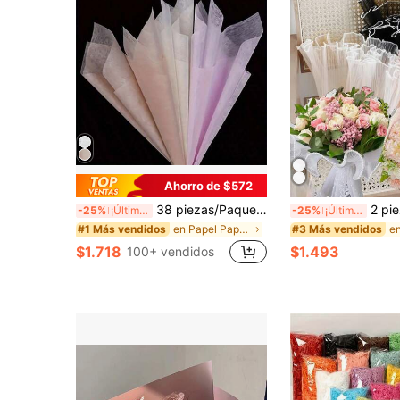
Ahorro de $572
38 piezas/Paquete Papel de envolver floral - Papel de embalaje de ramo resistente al agua, adecuado para manualidades DIY, suministros florales, se puede usar para bodas, regalos de cumpleaños, envoltura de regalos, embalaje de ramos, arreglos florales DIY, Día de la Madre, cumpleaños, boda, ceremonia de graduación y aniversario.
2 piezas de papel de envoltura floral con volantes de perlas falsas, papel de envoltura de regalo de
-25%
¡Últimos 3 días
-25%
¡Últimos 3 días
en Papel Papel de papel de regalo
#1 Más vendidos
#3 Más vendidos
$1.718
$1.493
100+ vendidos