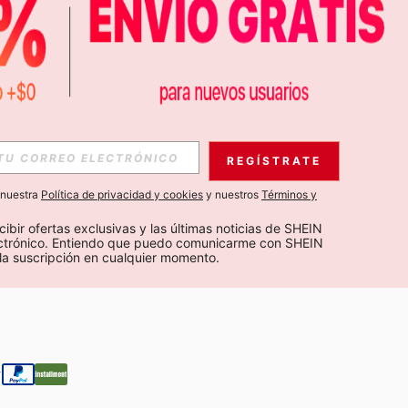
APP
S EXCLUSIVAS, PROMOCIONES Y NOTICIAS DE SHEIN
REGÍSTRATE
Suscribir
a nuestra
Política de privacidad y cookies
y nuestros
Términos y
Suscribirte
cibir ofertas exclusivas y las últimas noticias de SHEIN 
ectrónico. Entiendo que puedo comunicarme con SHEIN 
la suscripción en cualquier momento.
Suscribir