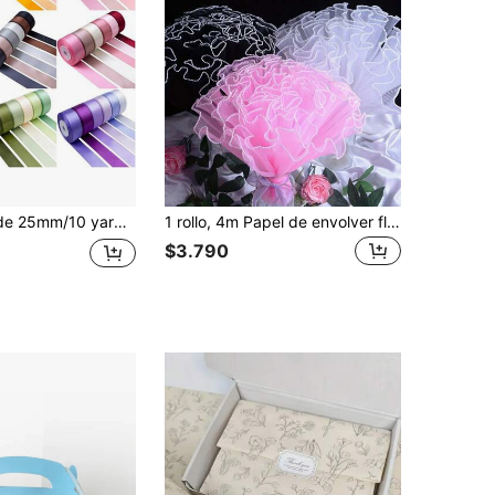
lo fresco + Tela de satén rosa brillante de alta densidad, adecuada para decoración de escenas frescas + arreglos florales + manualidades + decoración de embalaje de regalos
1 rollo, 4m Papel de envolver flores para floristas, suministros para bodas y cumpleaños, papel de envolver, papel de seda, suministros para ramos de flores, papel de regalo, papel de envolver flores, regreso a clases, Día de San Valentín
$3.790