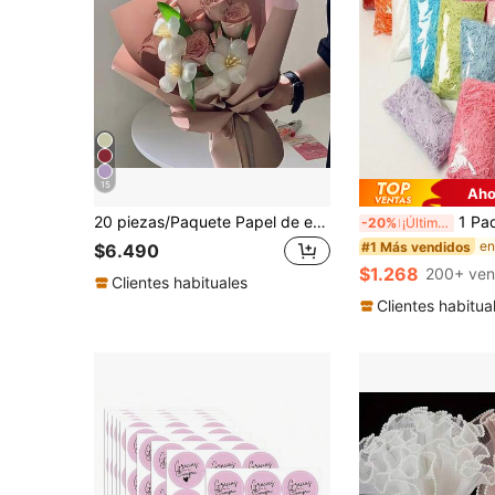
15
Aho
20 piezas/Paquete Papel de envolver a prueba de agua de unicolor con flores, material de embalaje para floristería
1 Paquete de 20g de tiras de papel rafia arrugado de colores,
-20%
¡Últimos 3 días
#1 Más vendidos
$6.490
$1.268
200+ ven
Clientes habituales
Clientes habitua