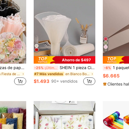
11
Ahorro de $497
 organza con perlas falsas arrugadas para arreglos florales, papel de gasa de red floral DIY con ondas arrugadas, para suministros de tienda de flores de boda, aniversario, cumpleaños, decoración de fiesta de vacaciones
SHEIN 1 pieza Cinta de organza arrugada de 28*200cm/28*400cm para envolver regalos y arreglos florales, adecuada para cumpleaños, fiestas, bodas, decoración del hogar (sin borde de perlas falsas), Vuelta al colegio, Día de San Valentín
1 paquete/20 hojas unicolor impermeable 
-25%
¡Últimos 3 días
-6%
en Fiesta de cumpleaños Papel De Seda Triturado
en Blanco Bolsa de embalaje de regalo
#7 Más vendidos
$6.665
$1.493
90+ vendidos
Clientes ha