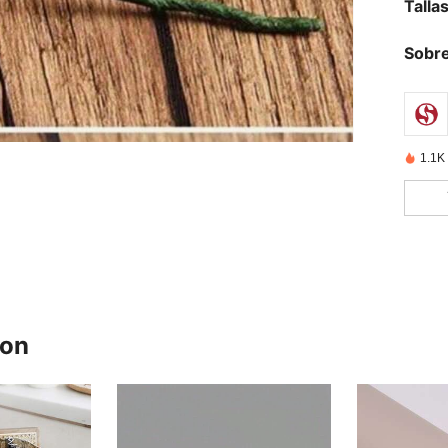
Talla
Sobre
1.1K
ron