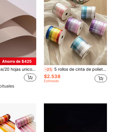
Ahorro de $425
Papel para envolver flores mate Película elegante floral ramo embalaje material
5 rollos de cinta de polietileno multicolor, cinta de raso decorativa de alta calidad para envolver regalos, manualidades florales y decoración, cinta de tul para ramos de flores, empaque de regalos de cumpleaños
-2%
$2.538
Estimado
bituales