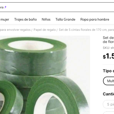
ra
and down arrow keys to navigate search Búsqueda reciente and Busca y Encuentr
 mujer
Trajes de baño
Niños
Talla Grande
Ropa para hombre
para envolver regalos
Papel de regalo
/
/
Set de
de flo
colore
SKU: s
1.
$
PR
Tipo 
Mult
Canti
5 p