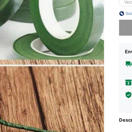
Ver
Guí
Lo sent
Env
Descr