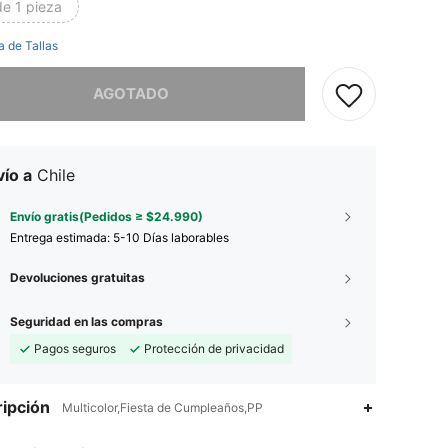
de 1 pieza
a de Tallas
imos, este producto está agotado.
AGOTADO
ío a
Chile
Envío gratis(Pedidos ≥ $24.990)
Entrega estimada:
5-10 Días laborables
Devoluciones gratuitas
Seguridad en las compras
Pagos seguros
Protección de privacidad
ipción
Multicolor,Fiesta de Cumpleaños,PP
4,32
10
61