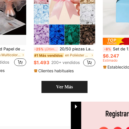
1 pieza 28cm X 4yd Papel de envolver flores de tela plisada con perlas falsas, suministros florales para el Día de San Valentín, adecuado para fiestas, bodas, envolver regalos de cumpleaños, accesorios para ramos, envolver regalos, envolver flores, Día de San Valentín, Día de la Madre
20/50 piezas Lazos grandes de cinta de satén de colores, moños con forma de cola para manualidades DIY, decoraciones, envoltura de regalos, decoraciones de fiestas de cumpleaños, accesorios para el cabello, accesorios de ropa, bodas, San Valentín y otras ocasiones.
Set de 12 cajas de papel plegables, adecuadas para joyería, caramelos, envasado de p
-25%
¡Últimos 3 días
-8%
en Multicolor Papel de papel de regalo
en Poliéster Cintas y lazos
$6.247
#1 Más vendidos
Estimado
didos
$1.493
200+ vendidos
Establecid
les
Clientes habituales
Ver Más