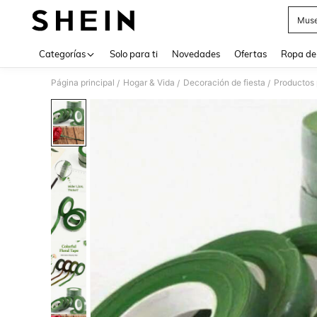
Muse
Use up 
Categorías
Solo para ti
Novedades
Ofertas
Ropa de
Página principal
Hogar & Vida
Decoración de fiesta
Productos 
/
/
/