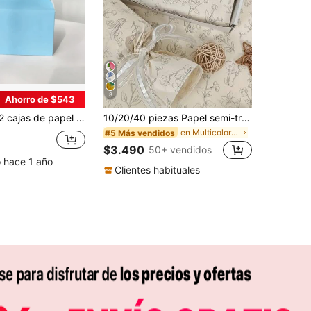
8
Ahorro de $543
ostres, cajas de regalo, regalos, bolsas de regalo, regalos de boda, regalos festivos, cajas de regalo, recuerdos de fiesta, útiles escolares, de vuelta a la escuela
10/20/40 piezas Papel semi-transparente con patrón floral - Revestido de cera, 20x14 pulgadas, adecuado para decoración navideña, bodas, San Valentín, regalos de cumpleaños, envoltura de ramos, recuerdos de fiesta, suministros de envoltura de regalos | Papel de seda decorativo | Papel revestido de cera, suministros de envoltura de regalos, papel de seda, papel de seda/papel de envolver navideño, papel de envolver regalos, papel de seda navideño/papel de envolver navideño
en Multicolor Papel de papel de regalo
#5 Más vendidos
$3.490
50+ vendidos
o hace 1 año
Clientes habituales