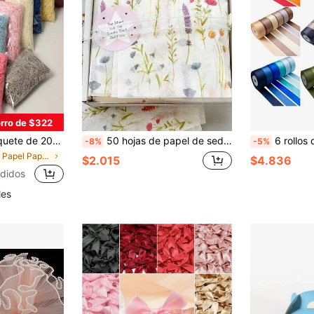
rro de $322
 adecuado para relleno de cajas de regalo DIY, embalaje, boda, regalo de San Valentín, regalo de Pascua, decoración de fiesta de cumpleaños
50 hojas de papel de seda con estampado floral, adecuado para manualidades DIY, regalos de fiesta, envolver ramos, empaque de ropa y decoración de regalos de cumpleaños
6 rollos de 25mm/10 yardas de cinta de satén decorativa de colores para fiestas, crea un esti
-8%
-5%
en Papel Papel De Seda Triturado
$2.015
$4.836
didos
les