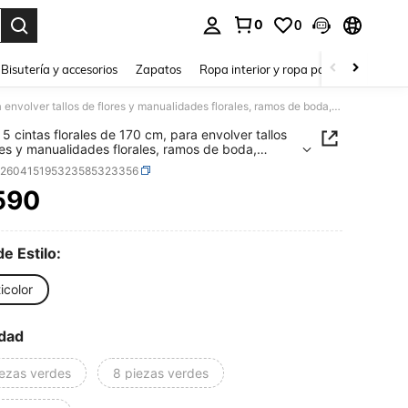
0
0
a. Press Enter to select.
Bisutería y accesorios
Zapatos
Ropa interior y ropa para dormir
Ho
Set de 5 cintas florales de 170 cm, para envolver tallos de flores y manualidades florales, ramos de boda, colores: verde oscuro, verde claro, blanco, marrón
 5 cintas florales de 170 cm, para envolver tallos
res y manualidades florales, ramos de boda,
s: verde oscuro, verde claro, blanco, marrón
h260415195323585323356
590
ICE AND AVAILABILITY
de Estilo:
icolor
dad
iezas verdes
8 piezas verdes