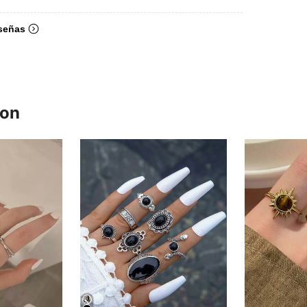
señas
ron