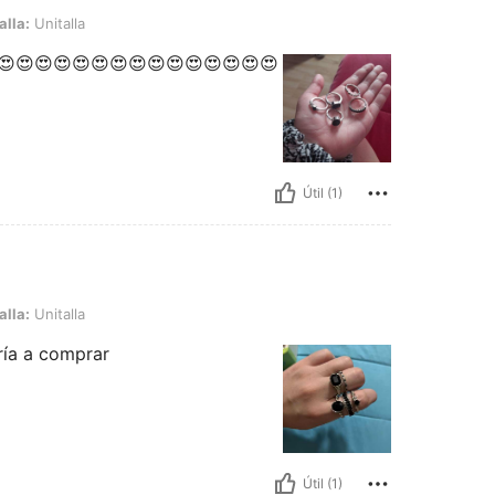
a
alla:
Unitalla
😍😍😍😍😍😍😍😍😍😍😍😍😍😍😍
Útil (1)
a
alla:
Unitalla
ría a comprar
Útil (1)