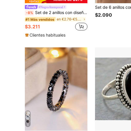
#NegroAtemporal
Set de 2 anillos con diseño de estilo Halloween, con circonita cúbica exquisita completamente negra, diseñado para mujeres, joyería de Halloween, regalo de joyería para mujeres
-8%
$2.090
en €2.76–€5.52 circonita cúbica Anillos De Mujer
#1 Más vendidos
$3.211
Clientes habituales
6