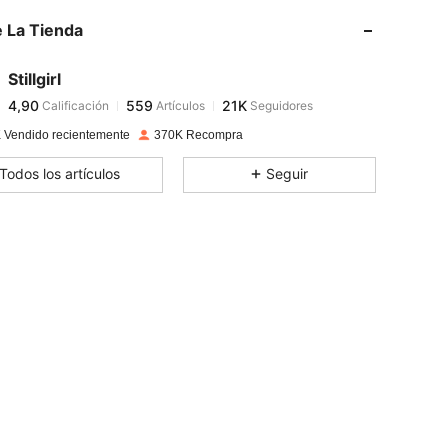
 La Tienda
4,90
559
21K
Stillgirl
4,90
559
21K
Calificación
Artículos
Seguidores
y***a
pagó
Hace 1 día
 Vendido recientemente
370K Recompra
4,90
559
21K
Todos los artículos
Seguir
4,90
559
21K
4,90
559
21K
4,90
559
21K
4,90
559
21K