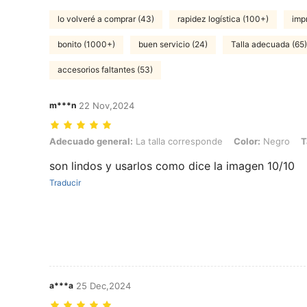
lo volveré a comprar (43)
rapidez logística (100+)
imp
bonito (1000+)
buen servicio (24)
Talla adecuada (65)
accesorios faltantes (53)
m***n
22 Nov,2024
Adecuado general: La talla corresponde, Color: Negro, Talla: Unitall
Adecuado general:
La talla corresponde
Color:
Negro
T
son lindos y usarlos como dice la imagen 10/10
Traducir
a***a
25 Dec,2024