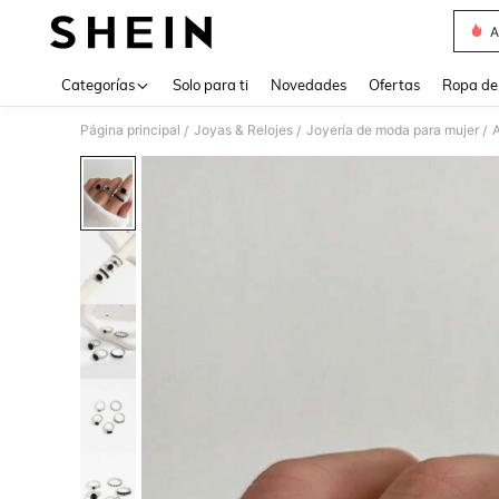
A
Use up 
Categorías
Solo para ti
Novedades
Ofertas
Ropa de
Página principal
Joyas & Relojes
Joyería de moda para mujer
A
/
/
/