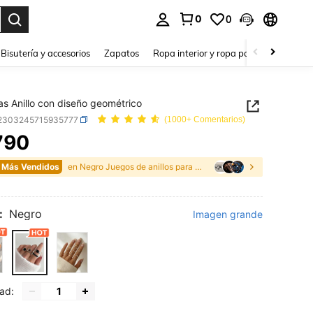
0
0
a. Press Enter to select.
Bisutería y accesorios
Zapatos
Ropa interior y ropa para dormir
Ho
as Anillo con diseño geométrico
j2303245715935777
(1000+ Comentarios)
790
ICE AND AVAILABILITY
 Más Vendidos
en Negro Juegos de anillos para mujer
:
Negro
Imagen grande
ad: