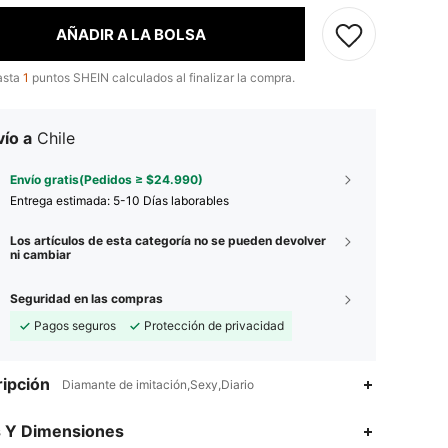
AÑADIR A LA BOLSA
asta
1
puntos SHEIN calculados al finalizar la compra.
ío a
Chile
Envío gratis(Pedidos ≥ $24.990)
Entrega estimada:
5-10 Días laborables
Los artículos de esta categoría no se pueden devolver
ni cambiar
Seguridad en las compras
Pagos seguros
Protección de privacidad
ipción
Diamante de imitación,Sexy,Diario
4,90
559
21K
s Y Dimensiones