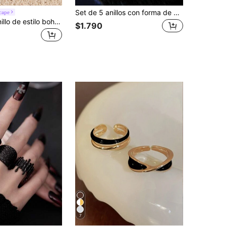
Set de 5 anillos con forma de diamante de cristal negro de estilo Ins, set de anillos de cristal negro multicomponente para mujeres
cape
Tropiscape Anillo de estilo bohemio con ágata negra incrustada, anillo de compromiso y boda para mujer, joyería adecuada para fiestas y atuendos diarios de estilo cottage y de verano
$1.790
7