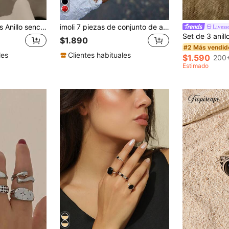
RINTOLER 3 piezas Anillo sencillo
imoli 7 piezas de conjunto de anillos de serpiente negros de aleación antigua con turquesa ovalada y forma geométrica para mujeres, regalo de fiesta (negro artificial, efectos de ennegrecimiento ligeramente diferentes en diferentes lotes)
Livess
$1.890
#2 Más vendid
les
Clientes habituales
$1.590
200+
Estimado