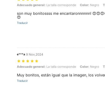
Adecuado general: La talla corresponde, Color: Negro, Talla: Unitall
Adecuado general:
La talla corresponde
Color:
Negro
T
son muy bonitossss me encantaronnnnnn! 😍😍
😍
Traducir
e***a
9 Nov,2024
Adecuado general: La talla corresponde, Color: Negro, Talla: Unitall
Adecuado general:
La talla corresponde
Color:
Negro
T
Muy bonitos, están igual que la imagen, los volve
Traducir