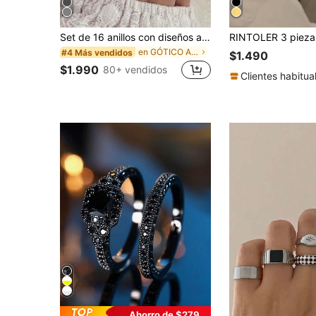
Set de 16 anillos con diseños antiguos de plata estilo gótico de estrellas, soles, ojos, serpientes, flores y elefantes
en GÓTICO Anillos De Mujer
#4 Más vendidos
$1.490
$1.990
80+ vendidos
Clientes habitua
Ahorro de $279