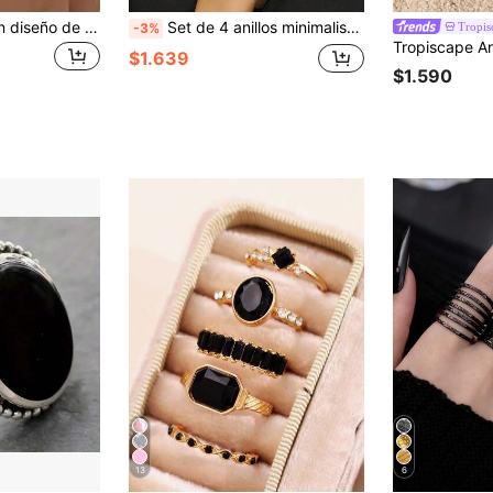
Set de 6 anillos con diseño de goteo de aceite y estampado de cuadros, con piedras preciosas negras y diseño de palma
Set de 4 anillos minimalistas con gemas negras de color dorado para mujeres
Tropis
-3%
$1.639
$1.590
13
6