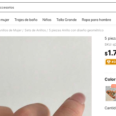
ccesorios
and down arrow keys to navigate search Búsqueda reciente and Busca y Encuentr
 mujer
Trajes de baño
Niños
Talla Grande
Ropa para hombre
nillos de Mujer
Sets de Anillos
5 piezas Anillo con diseño geométrico
/
/
5 piez
SKU: s
1.
$
PR
#3
Color
Cantid