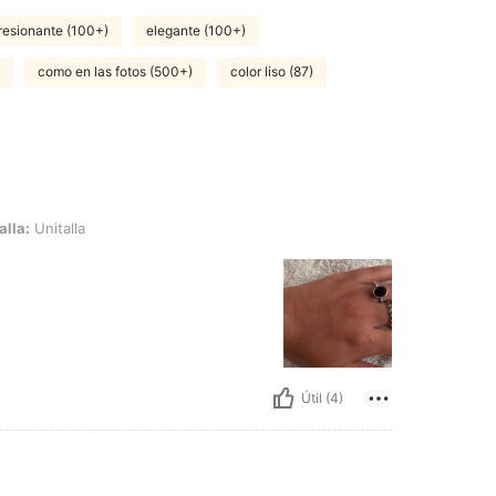
resionante (100+)
elegante (100+)
como en las fotos (500+)
color liso (87)
a
alla:
Unitalla
Útil (4)