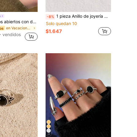
1 pieza Anillo de joyería minimalista, versátil, pequeño, lindo, con diseño ajustable de lazo delicado
o
-8%
Set de 3 anillos abiertos con decoración de ojo de tigre y girasol, adecuados para el uso diario de las mujeres
Solo quedan 10
en Vacaciones junto al mar Anillos De Mujer
os
$1.647
 vendidos
21