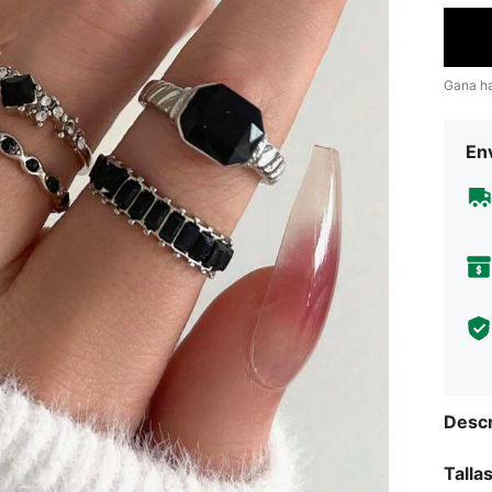
Gana h
Env
Descr
Talla