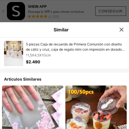
SHEIN APP
×
CONSEGUIR
Descarga la APP y gana ofertas exclusivas
(1,319)
Similar
5 piezas Caja de recuerdo de Primera Comunión con diseño
de cáliz y cruz, caja de regalo mini con impresión en dorado y
plateado, lazo de cinta de satén, elegante soporte para
11,5X4,5X10cm
dulces para ceremonia de la iglesia, pequeña caja de regalo,
$2.490
fácil de ensamblar
Artículos Similares