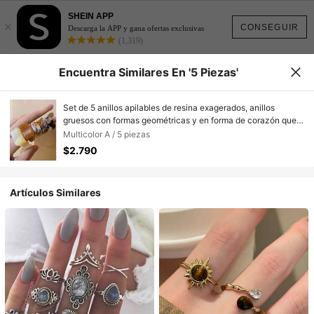
SHEIN APP
×
CONSEGUIR
Descarga la APP y gana ofertas exclusivas
(1,319)
Encuentra Similares En '5 Piezas'
Set de 5 anillos apilables de resina exagerados, anillos
gruesos con formas geométricas y en forma de corazón que
llaman la atención, joyería con estilo retro de dopamina para
Multicolor A / 5 piezas
mujeres
$2.790
Artículos Similares