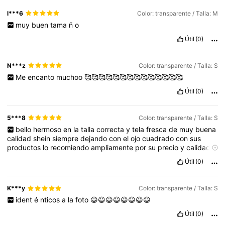
l***6
Color: transparente / Talla: M
muy
buen
tama
ñ
o
Útil
(0)
N***z
Color: transparente / Talla: S
Me
encanto
muchoo
🥰🥰🥰🥰🥰🥰🥰🥰🥰🥰🥰🥰🥰🥰
Útil
(0)
5***8
Color: transparente / Talla: S
bello
hermoso
en
la
talla
correcta
y
tela
fresca
de
muy
buena
calidad
shein
siempre
dejando
con
el
ojo
cuadrado
con
sus
productos
lo
recomiendo
ampliamente
por
su
precio
y
calidad
de
casi
todos
sus
productos
Útil
(0)
K***y
Color: transparente / Talla: S
ident
é
nticos
a
la
foto
😃😃😃😃😃😃😃😃
Útil
(0)