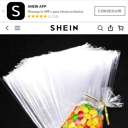
SHEIN APP
×
CONSEGUIR
Descarga la APP y gana ofertas exclusivas
(1,319)