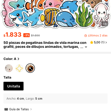
1/8
1.833
-3%
¡Últimos 2 días
$
$1.890
50 piezas de pegatinas lindas de vida marina con
5,00
(
1
)
grafiti, peces de dibujos animados, tortugas,
tiburones, corales y otros animales y plantas
marinas, pegatinas de regalo para decoración, sc
rapbooking, adecuadas para botellas de agua, pa
Color: A
tinetas, equipaje, cuadernos, pegatinas para coc
he, suministros para fiestas temáticas
Talla
Unitalla
Ancho
:
4 cm
Largo
:
5 cm
Guía de Tallas