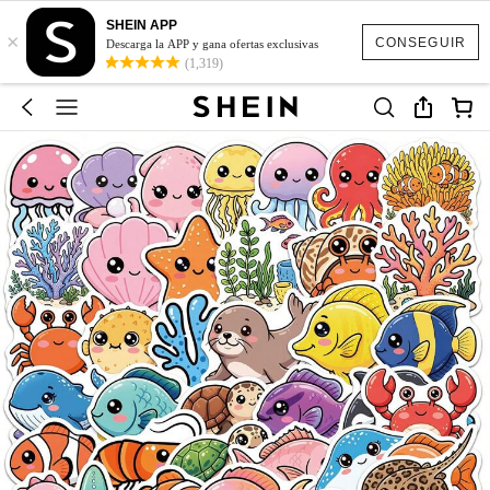
SHEIN APP
×
CONSEGUIR
Descarga la APP y gana ofertas exclusivas
(1,319)