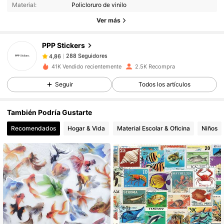
Material:
Policloruro de vinilo
Ver más
288 Seguidores
4,86
PPP Stickers
288 Seguidores
4,86
41K Vendido recientemente
2.5K Recompra
Seguir
Todos los artículos
288 Seguidores
4,86
También Podría Gustarte
288 Seguidores
4,86
Recomendados
Hogar & Vida
Material Escolar & Oficina
Niños
288 Seguidores
4,86
288 Seguidores
4,86
288 Seguidores
4,86