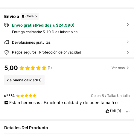
Envío a
Chile
Envío gratis(Pedidos ≥ $24.990)
Entrega estimada:
5-10 Días laborables
Devoluciones gratuitas
Pagos seguros · Protección de privacidad
5,00
(1)
Ver más
de buena calidad
(1)
s***4
Color: B / Talla: Unitalla
Estan
hermosas
.
Excelente
calidad
y
de
buen
tama
ñ
o
Útil
(0)
Detalles Del Producto
288 Seguidores
4,86