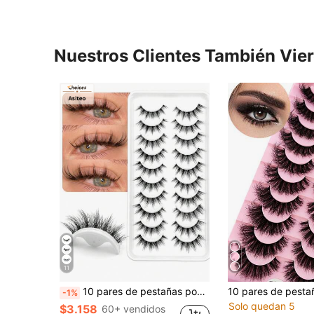
Nuestros Clientes También Vie
11
10 pares de pestañas postizas 3D naturales y esponjosas de Asiteo, con tallo corto y transparente, efecto de maquillaje de estilo de dibujos animados, adecuado para maquillaje de ojos de estilo de dibujos animados, pestañas postizas, pestañas
-1%
Solo quedan 5
$3.158
60+ vendidos