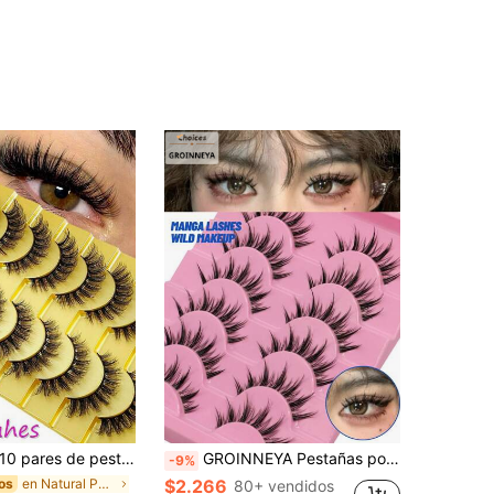
0 pares de pestañas postizas de piel de visón 5D, estilo cruzado denso, naturales pero deslumbrantes
GROINNEYA Pestañas postizas manga con banda transparente, pestañas postizas naturales cruzadas y difuminadas, herramientas de maquillaje para cosplay (QY03) Tiras de pestañas, pestañas, pestañas postizas
-9%
en Natural Pestañas postizas
$2.266
os
80+ vendidos