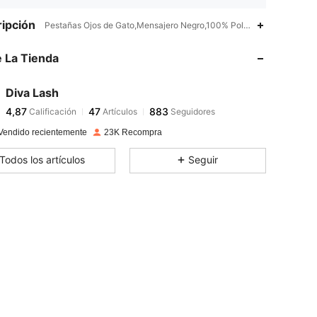
ipción
Pestañas Ojos de Gato,Mensajero Negro,100% Poliéster
 La Tienda
4,87
47
883
Diva Lash
4,87
47
883
Calificación
Artículos
Seguidores
Vendido recientemente
23K Recompra
4,87
47
883
Todos los artículos
Seguir
4,87
47
883
4,87
47
883
4,87
47
883