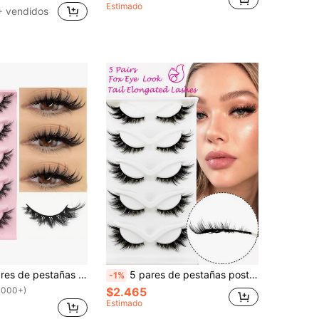
Estimado
+ vendidos
LIMEIKAI 5 pares de pestañas postizas de ojos de zorro de dibujos animados - Pestañas postizas de visón falso 3D delicadas con efecto de ojos de gato, crean una mirada natural de ojos de gato, pestañas postizas, pestañas, pestañas postizas
5 pares de pestañas postizas extra largas de estilo ojo de gato oblicuo de 15 mm con efecto de piel de marta falsa, pestañas postizas de tira
-1%
1000+)
$2.465
Estimado