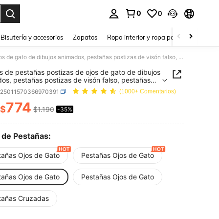
0
0
a. Press Enter to select.
Bisutería y accesorios
Zapatos
Ropa interior y ropa para dormir
Ho
5 pares de pestañas postizas de ojos de gato de dibujos animados, pestañas postizas de visón falso, pestañas de ojos de zorro, pestañas postizas naturales y gruesas, esenciales de maquillaje para cosplay y viajes
s de pestañas postizas de ojos de gato de dibujos
os, pestañas postizas de visón falso, pestañas
s de zorro, pestañas postizas naturales y gruesas,
b25011570366970391
(1000+ Comentarios)
ales de maquillaje para cosplay y viajes
774
$
$1.190
-35%
ICE AND AVAILABILITY
o de Pestañas:
tañas Ojos de Gato
Pestañas Ojos de Gato
tañas Ojos de Gato
Pestañas Ojos de Gato
tañas Cruzadas