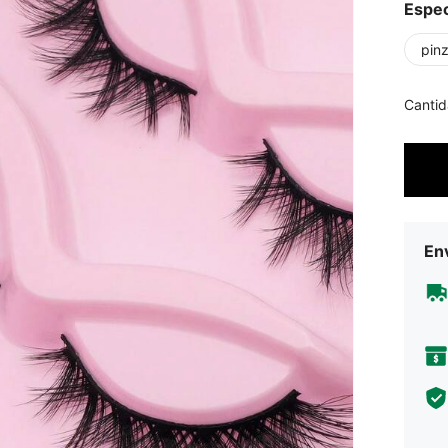
Espec
pin
Cantid
Env