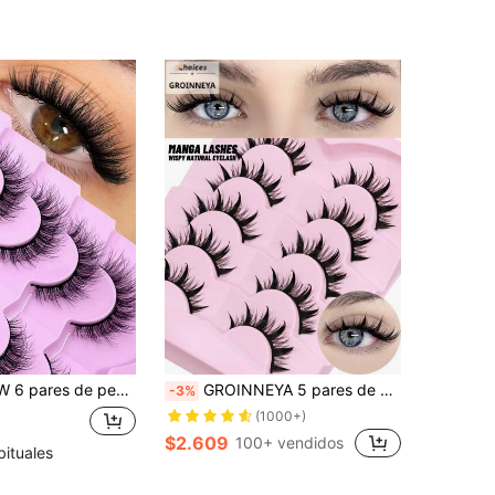
añas de aspecto natural, esponjosas y sedosas, pestañas postizas que parecen extensiones, pestañas postizas
GROINNEYA 5 pares de pestañas postizas de estilo de dibujos animados de visón falso inspiradas en anime, gruesas y naturales, herramientas de maquillaje para cosplay (5-S1) Pestañas postizas, pestañas, pestañas falsas
-3%
(1000+)
$2.609
100+ vendidos
bituales