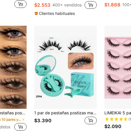
$1.868
$2.553
100
400+ vendidos
Clientes habituales
máticas, herramienta de maquillaje de extensión de pestañas con efecto húmedo - Pestañas postizas en tiras
1 par de pestañas postizas magnéticas naturales con aplicador, pestañas magnéticas suaves, sin necesidad de pegamento, reutilizables, adecuadas para principiantes
(
en 10 pares y más Pestañas postizas
$3.390
$2.090
didos