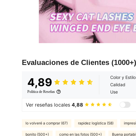
Evaluaciones de Clientes
(1000+
Color y Estilo
4,89
Calidad
Use
Política de Reseñas
Ver reseñas locales
4,88
lo volveré a comprar (67)
rapidez logística (58)
impres
bonito (500+)
como en las fotos (500+)
Buena portabil