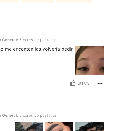
 5 pares de pestañas
n General:
5 pares de pestañas
o me encantan las volvería pedir
Útil (73)
 5 pares de pestañas
n General:
5 pares de pestañas