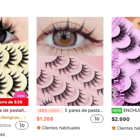
orro de $38
reutilizables, adecuadas para principiantes, forma de ojos de muñeca, aplicables para cosplay, fiestas, Halloween y otras ocasiones
5 pares de pestañas postizas manga completas nuevas, naturales, suaves y difuminadas
ENCHUW 6 pares de pestañas de manga estilo anime, pest
-25%
¡Últimos 3 días
NEW
en Manga puntiagudo Pestañas postizas
$1.268
$2.990
didos
Clientes habituales
Clientes ha
les