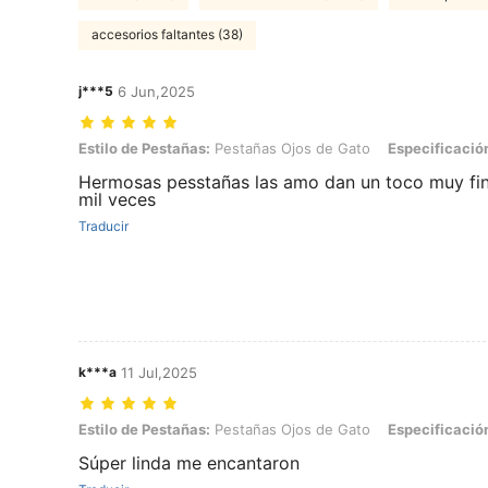
accesorios faltantes (38)
j***5
6 Jun,2025
Estilo de Pestañas: Pestañas Ojos de Gato, Especificación General:
Estilo de Pestañas:
Pestañas Ojos de Gato
Especificació
Hermosas pesstañas las amo dan un toco muy fin
mil veces
Traducir
k***a
11 Jul,2025
Estilo de Pestañas: Pestañas Ojos de Gato, Especificación General:
Estilo de Pestañas:
Pestañas Ojos de Gato
Especificació
Súper linda me encantaron