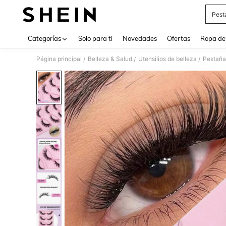
Pest
Use up 
Categorías
Solo para ti
Novedades
Ofertas
Ropa de
Página principal
Belleza & Salud
Utensilios de belleza
Pestaña
/
/
/