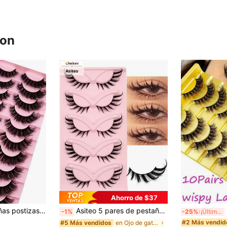
ron
Ahorro de $37
10 pares de pestañas postizas de tira D Curl rusas 3D de visón sintético, esponjosas y tupidas con banda negra, aspecto suave y natural, reutilizables para maquillaje diario
Asiteo 5 pares de pestañas postizas de ojo de gato, pestañas de visón falso, 3D rizado, natural y realista, con extremos desordenados, alarga la forma del ojo, estilo de dibujos animados, banda de pestañas negra suave
1
-1%
-25%
¡Últimos 3 días
#2 Más vendid
en Ojo de gato Pestañas postizas
#5 Más vendidos