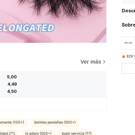
Descr
Sobre
82K 
)
Ver más
5,00
4,49
4,50
ionante (100+)
bonitas pestañas (500+)
idad (71)
lo adoro (500+)
buen servicio (17)