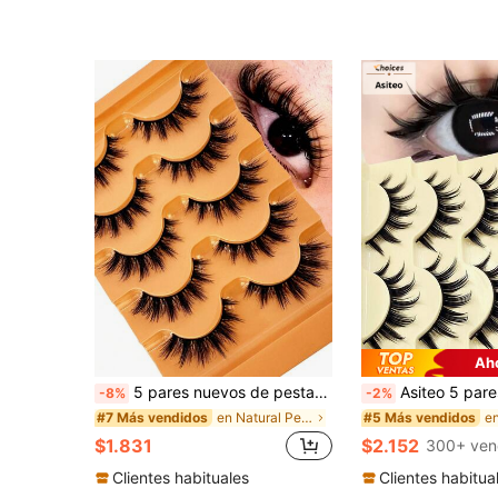
¡Casi agotado!
Ah
5 pares nuevos de pestañas de gato estilo manga, pestañas postizas de marta falsa, pestañas de zorro natural, pestañas postizas completas, accesorios de maquillaje y viaje, tiras de pestañas
Asiteo 5 pares de pestañas postizas de estilo de dibujos animados con picos, gruesas y exageradas, para crear efecto de ojos de muñeca, estilo anime, 
-8%
-2%
en Natural Pestañas postizas
#7 Más vendidos
#5 Más vendidos
$1.831
$2.152
300+ ven
Clientes habituales
Clientes habitua