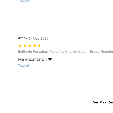
Traducir
4***x
31 May,2025
Estilo de Pestañas: Pestañas Ojos de Gato, Especificación General:
Estilo de Pestañas:
Pestañas Ojos de Gato
Especificació
Me encantaron ❤️
Traducir
Ver Más Re