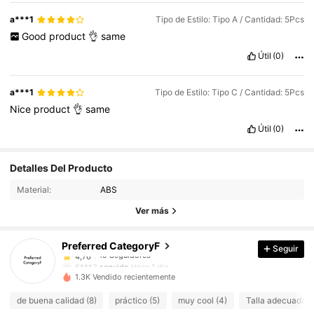
a***1
Tipo de Estilo: Tipo A / Cantidad: 5Pcs
Good
product
👌
same
Útil
(0)
a***1
Tipo de Estilo: Tipo C / Cantidad: 5Pcs
Nice
product
👌
same
Útil
(0)
19 Seguidores
4,76
Detalles Del Producto
19 Seguidores
4,76
Material:
ABS
19 Seguidores
4,76
Ver más
19 Seguidores
4,76
Preferred CategoryF
Seguir
19 Seguidores
4,76
6***2
seguido
Hace 1 día
19 Seguidores
4,76
1.3K Vendido recientemente
19 Seguidores
4,76
de buena calidad (8)
práctico (5)
muy cool (4)
Talla adecuada (