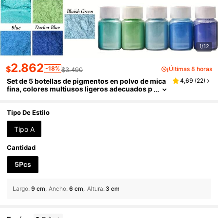
1/12
2.862
$
-18%
¡Últimas 8 horas
$3.490
Set de 5 botellas de pigmentos en polvo de mica
4,69
(
22
)
fina, colores multiusos ligeros adecuados p
ara hacer jabón, teñir resina, elaborar velas,
manualidades DIY y joyería
Tipo De Estilo
Tipo A
Cantidad
5Pcs
Largo
:
9 cm
Ancho
:
6 cm
Altura
:
3 cm