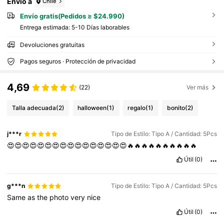
Envío a
Chile
Envío gratis(Pedidos ≥ $24.990)
Entrega estimada:
5-10 Días laborables
Devoluciones gratuitas
Pagos seguros · Protección de privacidad
4,69
(22)
Ver más
Talla adecuada
(2)
halloween
(1)
regalo
(1)
bonito
(2)
j***r
Tipo de Estilo: Tipo A / Cantidad: 5Pcs
😍😍😍😍😍😍😍😍😍😍😍😍😍😍😍😍🔥🔥🔥🔥🔥🔥🔥🔥🔥🔥
Útil
(0)
g***n
Tipo de Estilo: Tipo A / Cantidad: 5Pcs
Same
as
the
photo
very
nice
Útil
(0)