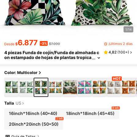
1/14
6.877
-3%
¡Últimos 2 días
$
$7.090
Desde
4 piezas Funda de cojín/Funda de almohada c
4,82
(
100+
)
on estampado de hojas de plantas tropica
les, Fundas decorativas para cojín impres
as por un solo lado para sala de estar, sofá, do
rmitorio, sin relleno de almohada, 40x40cm/
Color: Multicolor
45x45cm/50x50cm
Talla
US
8 left
16inch*16inch
(40*40)
18inch*18inch
(45*45)
2 left
20inch*20inch
(50*50)
Guía de Tallas