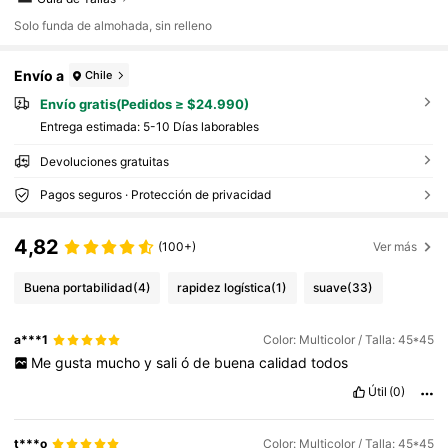
Solo funda de almohada, sin relleno
Envío a
Chile
Envío gratis(Pedidos ≥ $24.990)
Entrega estimada:
5-10 Días laborables
Devoluciones gratuitas
Pagos seguros · Protección de privacidad
4,82
(100+)
Ver más
Buena portabilidad
(4)
rapidez logística
(1)
suave
(33)
a***1
Color: Multicolor / Talla: 45*45
Me
gusta
mucho
y
sali
ó
de
buena
calidad
todos
Útil
(0)
t***o
Color: Multicolor / Talla: 45*45