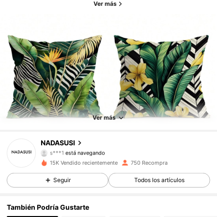
Ver más
205 Seguidores
4,90
205 Seguidores
4,90
Ver más
205 Seguidores
4,90
NADASUSI
s***1
está navegando
205 Seguidores
4,90
15K Vendido recientemente
750 Recompra
205 Seguidores
4,90
Seguir
Todos los artículos
205 Seguidores
4,90
También Podría Gustarte