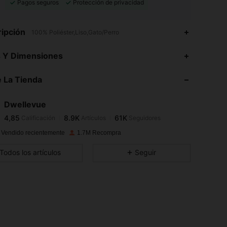
Pagos seguros
Protección de privacidad
ipción
100% Poliéster,Liso,Gato/Perro
4,85
8.9K
61K
s Y Dimensiones
 La Tienda
4,85
8.9K
61K
Dwellevue
4,85
8.9K
61K
Calificación
Artículos
Seguidores
p***i
pagó
Hace 1 día
 Vendido recientemente
1.7M Recompra
4,85
8.9K
61K
Todos los artículos
Seguir
4,85
8.9K
61K
4,85
8.9K
61K