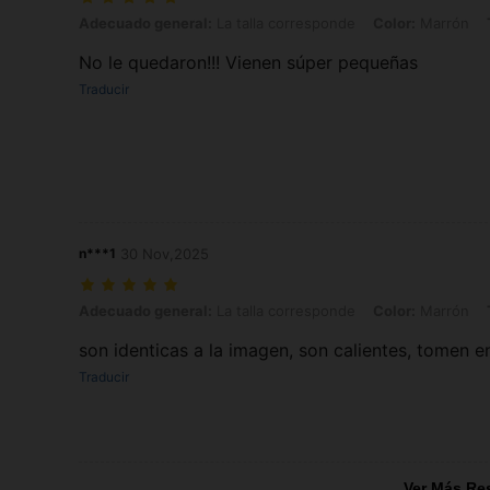
Adecuado general: La talla corresponde, Color: Marrón, Talla: S
Adecuado general:
La talla corresponde
Color:
Marrón
No le quedaron!!! Vienen súper pequeñas
Traducir
n***1
30 Nov,2025
Adecuado general: La talla corresponde, Color: Marrón, Talla: S
Adecuado general:
La talla corresponde
Color:
Marrón
son identicas a la imagen, son calientes, tomen 
Traducir
Ver Más Re