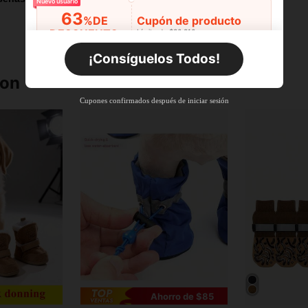
Nuevo usuario
63
%DE
Cupón de producto
DESCUENTO
Límite de $36.316
Por tiempo limitado
Pedidos de +$27.936
¡Consíguelos Todos!
Nuevo usuario
ron
63
%DE
Cupón de producto
Cupones confirmados después de iniciar sesión
DESCUENTO
Límite de $36.316
Por tiempo limitado
Pedidos de +$37.248
Nuevo usuario
55
%DE
Cupón de producto
DESCUENTO
Límite de $51.215
Por tiempo limitado
Pedidos de +$55.871
Ahorro de $85