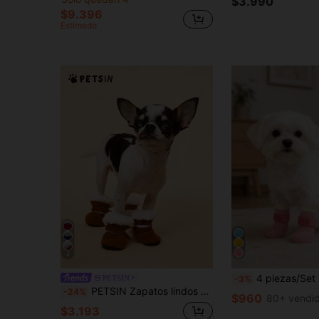
$3.990
$9.396
Estimado
4
4 piezas/Set Zapatos impermeables y antideslizantes para perros, botas de lluvia suaves y ajustables para mascotas, diseño de calcetín de caña alta con correas fuertes, suela antideslizante y resistent
PETSIN
-3%
PETSIN Zapatos lindos para perros, nueva serie de colores de caramelo para invierno. Botas para perros forradas y engrosadas para mantener el calor, zapatos blandos para mascotas tipo Teddy y perros pequeños, con suela antideslizante y cómoda.
-24%
$960
80+ vendi
$3.193