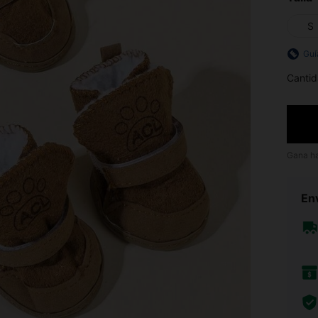
S
Guí
Cantid
Gana h
Env