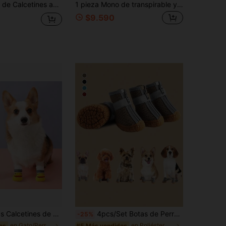
enen el lamido y mordisqueo en pisos de madera dura, con fuerte tracción, protección de las patas, calcetines para perros antirasguños
1 pieza Mono de transpirable y reflectante de poliéster de fácil puesta y quitado (con cubiertas para las patas), con estampado de oso de cuadros caqui de dibujos animados, pantalones de 4 patas con cintura elástica y diseño ajustable de apertura trasera, adecuado para caminar al aire libre en verano, viajes, días lluviosos y noche
$9.590
hadillas antideslizantes en las patas, botas de punto suaves adecuadas para perros y gatos pequeños y medianos, para uso en interiores y exteriores
4pcs/Set Botas de Perro Impermeables & Transpirables|Antideslizantes, Cálidas, Resistentes al Desgaste|Botas de Lluvia para Perros Chihuahua Adecuadas para Pequeños, Medianos & Cachorros|Zapatos de Perro para Exterior Adecuados para Uso Diario|Esenciales para Días Lluviosos, Adecuados para Interior y Exterior
-25%
en Gato/Perro Calcetines para mascotas
en Poliéster Zapatos y botas para mascotas
os
#5 Más vendidos