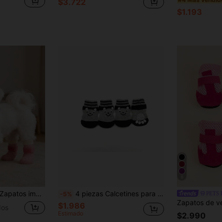
$3.722
$1.193
6
e al desgaste, cómodos y no restrictivos, buen efecto de calidez, fáciles de poner y quitar, calentadores de patas para mascotas, artículos esenciales para cachorros
4 piezas Calcetines para mascotas con estampado de dibujos animados para perro con gato para todo
PETS 
-5%
$1.986
dos
Estimado
$2.990