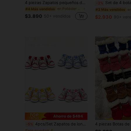
4 piezas Zapatos pequeños de mascota de piel sintética, Botas de nieve de felpa cálida para mascotas pequeñas, Zapatos decorativos para mascotas pequeñas, Adecuados para uso en interiores y exteriores para mascotas pequeñas y medianas
Set de 4 botas de nieve de piel sintética gruesa, adecuadas para mascotas pequeñ
-2%
en Poliéster Zapatos y botas para mascotas
#4 Más vendidos
#3 Más vendidos
$3.890
50+ vendidos
$2.930
90+ ven
Ahorro de $494
4pcs/Set Zapatos de lona de estilo deportivo casual multicolor de caña alta, parte superior de malla con diseño de estampado de corazón, transpirables & antideslizantes, protección ligera para las patas, adecuados para paseos diarios de perros pequeños y clima cálido al aire libre
-5%
Solo quedan 4