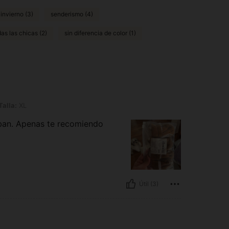
 invierno (3)
senderismo (4)
as las chicas (2)
sin diferencia de color (1)
Talla:
XL
aban. Apenas te recomiendo
Útil (3)