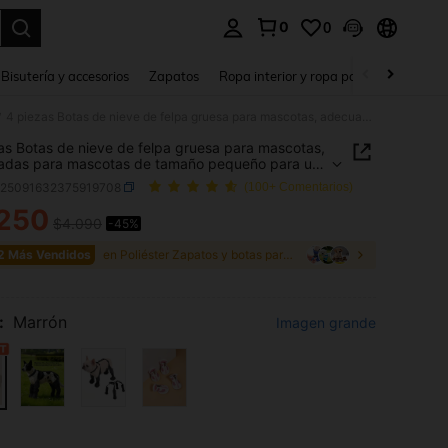
0
0
a. Press Enter to select.
Bisutería y accesorios
Zapatos
Ropa interior y ropa para dormir
Ho
4 piezas Botas de nieve de felpa gruesa para mascotas, adecuadas para mascotas de tamaño pequeño para uso en interiores y exteriores
/
as Botas de nieve de felpa gruesa para mascotas,
adas para mascotas de tamaño pequeño para uso
riores y exteriores
p25091632375919708
(100+ Comentarios)
.250
$4.090
-45%
ICE AND AVAILABILITY
2 Más Vendidos
en Poliéster Zapatos y botas para mascotas
:
Marrón
Imagen grande