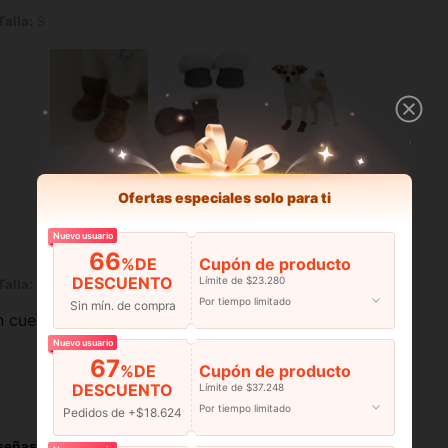
Talla:
S
Útil (2)
Ofertas especiales solo para ti
Nuevo usuario
66
%DE
Cupón de producto
DESCUENTO
Límite de $23.280
Talla:
S
Por tiempo limitado
Sin mín. de compra
en cuenta la medida
Nuevo usuario
67
%DE
Cupón de producto
DESCUENTO
Límite de $37.248
Útil (1)
Por tiempo limitado
Pedidos de +$18.624
señas