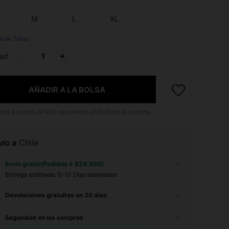
M
L
XL
a de Tallas
ad:
AÑADIR A LA BOLSA
asta
2
puntos SHEIN calculados al finalizar la compra.
ío a
Chile
Envío gratis(Pedidos ≥ $24.990)
Entrega estimada:
5-10 Días laborables
Devoluciones gratuitas en 30 días
Seguridad en las compras