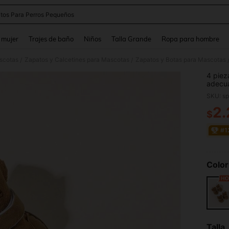
tos Para Perros Pequeños
and down arrow keys to navigate search Búsqueda reciente and Busca y Encuentr
 mujer
Trajes de baño
Niños
Talla Grande
Ropa para hombre
scotas
Zapatos y Calcetines para Mascotas
Zapatos y Botas para Mascotas
/
/
4 piez
adecu
en inte
SKU: s
2
$
PR
#1
Color
Talla