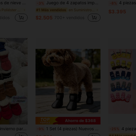
as y medianas para uso en interiores y exteriores, de moda y cálidas
Juego de 4 zapatos impermeables para perros pequeños - Secado rápido, baja absorción, protección de las patas de las mascotas, mantiene seco, regalo de Navidad
4 piezas de Calcetines antideslizantes para perros de doble cara, previ
-3%
-8%
en Poliéster Zapatos y botas para mascotas
en Suministros para mascotas
#1 Más vendidos
$3.395
$2.505
didos
700+ vendidos
Ahorro de $368
4 piezas Botas de invierno para perros - Zapatos para mascotas de poliéster antideslizante, forro de lana, correa con , adecuado para perros pequeños - Para todas las estaciones, protege las patas
1 Set (4 piezas) Nuevos Zapatos para Perros de Malla Transpirable, Zapatos para Mascotas Antideslizantes Antisucios Reflectantes, Adecuados para Caminatas al Aire Libre y Camping en Todas las Estaciones, Aptos para Perros Pequeños Zapatos Antideslizantes para Perros
4 piezas Calcetines de mascota de dibujos animados lindos con almo
-9%
-25%
#4 Más vendid