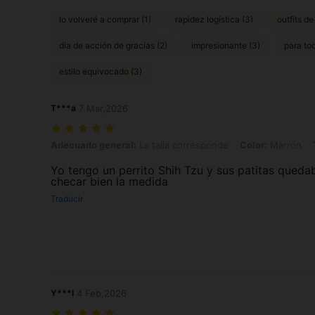
lo volveré a comprar (1)
rapidez logística (3)
outfits de
día de acción de gracias (2)
impresionante (3)
para tod
estilo equivocado (3)
T***a
7 Mar,2026
Adecuado general: La talla corresponde, Color: Marrón, Talla: XL
Adecuado general:
La talla corresponde
Color:
Marrón
Yo tengo un perrito Shih Tzu y sus patitas qued
checar bien la medida
Traducir
Y***l
4 Feb,2026