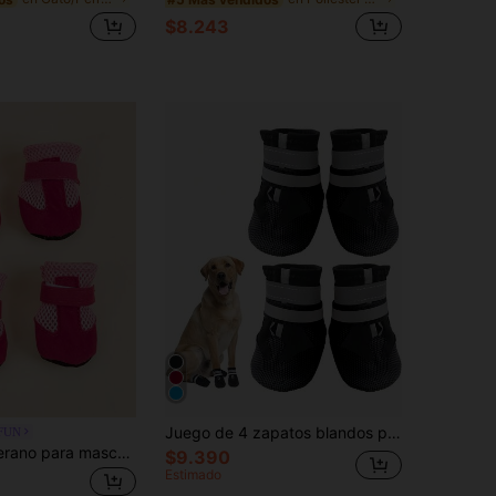
$8.243
Juego de 4 zapatos blandos para perros, protectores de patas ajustables para perros medianos y grandes, botas de lluvia antideslizantes, resistentes al desgaste y transpirables para Golden Retriever, Labrador
FUN
Zapatos de verano para mascotas, zapatos casuales de malla transpirable con suela blanda para interiores para perros tipo Teddy y Poodle
$9.390
Estimado