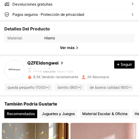
Devoluciones gratuitas
Pagos seguros · Protección de privacidad
1.2K Seguidores
4,93
Detalles Del Producto
Material:
Hierro
1.2K Seguidores
4,93
Ver más
1.2K Seguidores
4,93
QZFEIdongwei
Seguir
l***6
seguido
Hace 1 día
8.5K Vendido recientemente
2K Recompra
1.2K Seguidores
4,93
queda pequeño (1000+)
bonito (900+)
de buena calidad (600+)
1.2K Seguidores
4,93
También Podría Gustarte
Recomendados
Juguetes y Juegos
Material Escolar & Oficina
He
1.2K Seguidores
4,93
1.2K Seguidores
4,93