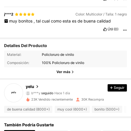
j***2
Color: Multicolor / Talla: 1 negro
muy
bonitos
,
tal
cual
como
esta
es
de
buena
calidad
Útil
(0)
Detalles Del Producto
Material:
Policloruro de vinilo
1.1K Seguidores
4,94
Composición:
100% Policloruro de vinilo
1.1K Seguidores
4,94
Ver más
1.1K Seguidores
4,94
yelu
Seguir
b***y
seguido
Hace 1 día
1.1K Seguidores
4,94
23K Vendido recientemente
30K Recompra
de buena calidad (8000+)
muy cool (6000+)
bonito (5000+)
co
1.1K Seguidores
4,94
También Podría Gustarte
1.1K Seguidores
4,94