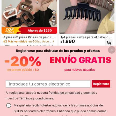
12
Ahorro de $250
4 piezas/1 pieza Pinzas de pelo cu
1/4 piezas Pinzas para el cabello d
1.890
adradas de plástico de 5cm/1.97in e
e moda de color clásico, Pinzas par
#2 Más vendidos
en Gótico Accesorios para el cabello
$
n negro, blanco, marrón y caqui, ac
a el cabello de color sólido de mod
700+ vendidos
(1000+)
cesorios para el cabello, estilo, pinz
a, Pinzas para el cabello de fijación
1.140
a de garra para vacaciones de vera
fuerte, Accesorios de moda para el
$
-18%
no, pinza de garra de playa, estétic
cabello de niñas
a de chica limpia
Regístrate
Al registrarse, acepta nuestra
Política de privacidad y cookies
y
nuestros
Términos y condiciones
.
Me gustaría recibir ofertas exclusivas y las últimas noticias de
Pinzas de pelo cuadradas huecas
SHEIN por correo electrónico. Entiendo que puedo comunicarme
990
mate grandes antideslizantes con a
$