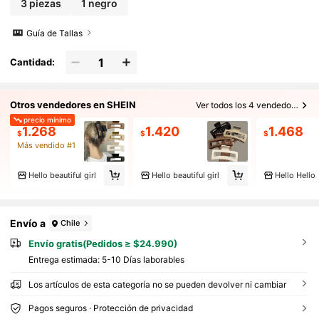
3 piezas
1 negro
Guía de Tallas
Cantidad:
Otros vendedores en SHEIN
Ver todos los 4 vendedores
precio mínimo
1.268
1.420
1.468
$
$
$
Más vendido #1
Hello beautiful girl
Hello beautiful girl
Hello Hello
Envío a
Chile
Envío gratis(Pedidos ≥ $24.990)
Entrega estimada:
5-10 Días laborables
Los artículos de esta categoría no se pueden devolver ni cambiar
Pagos seguros · Protección de privacidad