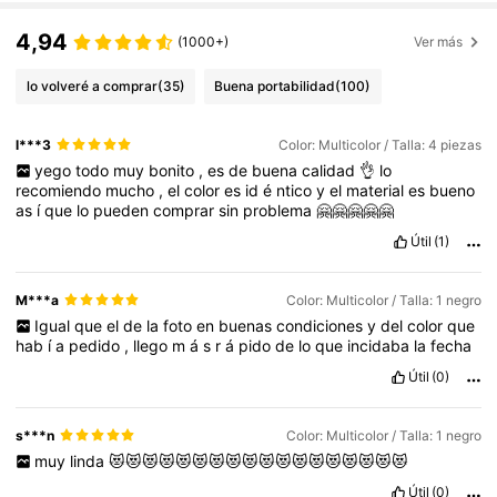
4,94
(1000+)
Ver más
lo volveré a comprar
(35)
Buena portabilidad
(100)
l***3
Color: Multicolor / Talla: 4 piezas
yego
todo
muy
bonito
,
es
de
buena
calidad
👌
lo
recomiendo
mucho
,
el
color
es
id
é
ntico
y
el
material
es
bueno
as
í
que
lo
pueden
comprar
sin
problema
🤗🤗🤗🤗🤗
Útil
(1)
M***a
Color: Multicolor / Talla: 1 negro
Igual
que
el
de
la
foto
en
buenas
condiciones
y
del
color
que
hab
í
a
pedido
,
llego
m
á
s
r
á
pido
de
lo
que
incidaba
la
fecha
Útil
(0)
s***n
Color: Multicolor / Talla: 1 negro
muy
linda
😻😻😻😻😻😻😻😻😻😻😻😻😻😻😻😻😻😻
Útil
(0)