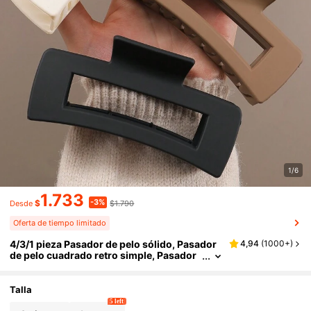
1/6
1.733
-3%
$
$1.790
Desde
Oferta de tiempo limitado
4/3/1 pieza Pasador de pelo sólido, Pasador
4,94
(
1000+
)
de pelo cuadrado retro simple, Pasador
de pelo de moda y sólido - Adecuado par
a la decoración del cabello grueso de las muj
eres
Talla
5 left