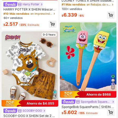
LOONEY TUNES X SHEIN Sudadera
informal de cuello redondo para beb
Harry Potter
#1 Más vendidos
en Rebajas de verano Sudaderas para bebés niños
é niño con bloques de color, letras y
100+ vendidos
HARRY POTTER X SHEIN Máscara
gráficos de dibujos animados, otoño
de dormir de peluche con bordado d
#10 Más vendidos
en Imprescindibles para las vacaciones Elementos e
6.339
$
-8%
e Hedwig para el dormitorio, viajes,
60+ vendidos
oficina, escuela, regalos, útiles esc
2.517
olares, vacaciones
$
-23%
Estimado
0-3 Years
11
Ahorro de $988
SpongeBob SquarePants
Ahorro de $4.055
SpongeBob SquarePants | SHEIN 2
piezas Espátula de silicona con ma
SCOOBY-DOO
5.602
$
-15%
Estimado
ngo largo, herramientas de reposterí
SCOOBY-DOO X SHEIN Set de 2 pi
a para crema y pasteles