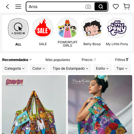
Aros
Sheglam
Botas Para Mujer
Squishies
POWERPUFF
SALE
Betty Boop
My Little Pony
ALL
GIRLS
Recomendados
Más populares
Precio
Filtros
Categoría
Color
Tipo de Estampado
Estilo
Tipo