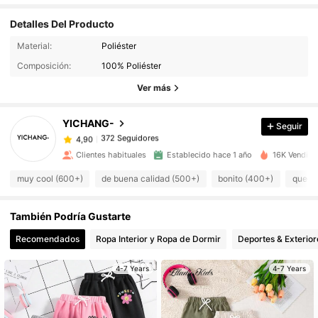
Detalles Del Producto
Material:
Poliéster
372 Seguidores
4,90
Composición:
100% Poliéster
Ver más
372 Seguidores
4,90
YICHANG-
Seguir
372 Seguidores
4,90
e***0
pagó
Hace 1 día
Clientes habituales
Establecido hace 1 año
16K Vendido
muy cool (600+)
de buena calidad (500+)
bonito (400+)
queda
372 Seguidores
4,90
También Podría Gustarte
372 Seguidores
4,90
Recomendados
Ropa Interior y Ropa de Dormir
Deportes & Exterior
372 Seguidores
4-7 Years
4-7 Years
4,90
372 Seguidores
4,90