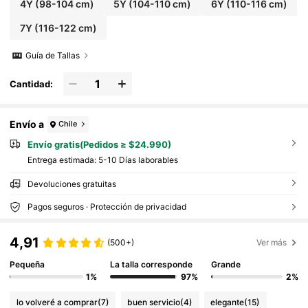
4Y
(98-104 cm)
5Y
(104-110 cm)
6Y
(110-116 cm)
7Y
(116-122 cm)
Guía de Tallas
Cantidad:
Envío a
Chile
Envío gratis(Pedidos ≥ $24.990)
Entrega estimada:
5-10 Días laborables
Devoluciones gratuitas
Pagos seguros · Protección de privacidad
4,91
(500+)
Ver más
Pequeña
La talla corresponde
Grande
1%
97%
2%
lo volveré a comprar
(7)
buen servicio
(4)
elegante
(15)