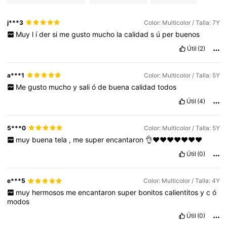
j***3
Color: Multicolor / Talla: 7Y
Muy
l
í
der
si
me
gusto
mucho
la
calidad
s
ú
per
buenos
Útil
(2)
a***1
Color: Multicolor / Talla: 5Y
Me
gusto
mucho
y
sali
ó
de
buena
calidad
todos
Útil
(4)
5***0
Color: Multicolor / Talla: 5Y
muy
buena
tela
,
me
super
encantaron
👌❤️❤️❤️❤️❤️❤️❤️
Útil
(0)
e***5
Color: Multicolor / Talla: 4Y
muy
hermosos
me
encantaron
super
bonitos
calientitos
y
c
ó
modos
Útil
(0)