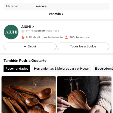
Material:
madera
1K Seguidores
4,93
Ver más
1K Seguidores
4,93
1K Seguidores
4,93
AIUHI
e***k
seguido
Hace 1 día
1K Seguidores
4,93
8.9K Vendido recientemente
980 Recompra
1K Seguidores
4,93
Seguir
Todos los artículos
1K Seguidores
4,93
1K Seguidores
4,93
También Podría Gustarte
1K Seguidores
4,93
Recomendados
Herramientas & Mejoras para el Hogar
Electrodomé
1K Seguidores
4,93