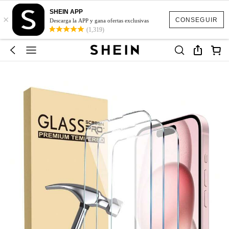
SHEIN APP
×
CONSEGUIR
Descarga la APP y gana ofertas exclusivas
(1,319)