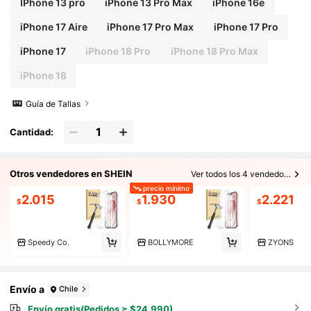
IPhone 13 pro
iPhone 13 Pro Max
iPhone 16e
iPhone 17 Aire
iPhone 17 Pro Max
iPhone 17 Pro
iPhone 17
iPhone 18 Pro
iPhone 18 Pro Max
iPhone 18
Guía de Tallas
Cantidad:
Otros vendedores en SHEIN
Ver todos los 4 vendedores
precio mínimo
2.015
1.930
2.221
$
$
$
Speedy Co.
BOLLYMORE
ZYONS
Envío a
Chile
Envío gratis(Pedidos ≥ $24.990)