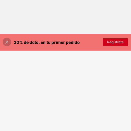
20% de dcto. en tu primer pedido
AÑADIR A LA BOLSA
Regístrate
¡8% DE DESCUENTO!