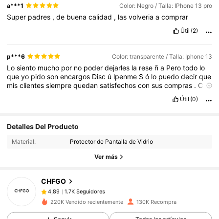
a***1
Color: Negro / Talla: IPhone 13 pro
Super
padres
,
de
buena
calidad
,
las
volveria
a
comprar
Útil
(2)
p***6
Color: transparente / Talla: Iphone 13
Lo
siento
mucho
por
no
poder
dejarles
la
rese
ñ
a
Pero
todo
lo
que
yo
pido
son
encargos
Disc
ú
lpenme
S
ó
lo
puedo
decir
que
mis
clientes
siempre
quedan
satisfechos
con
sus
compras
.
C
ó
mo
siempre
productos
de
excelente
calidad
.
Mis
pedidos
no
Útil
(0)
tardan
m
á
s
de
2
semanas
en
recibirlos
Gracias
SHEIN
LOS
AMOOOOO
!!!!!
❤️❤️❤️❤️❤️❤️❤️❤️❤️❤️❤️🥰🥰🥰🥰🥰🥰🥰🥰🥰🥰🥰
1.7K Seguidores
4,89
🥰🥰🥰🥰🥰❤️❤️❤️
Detalles Del Producto
Material:
Protector de Pantalla de Vidrio
1.7K Seguidores
4,89
Ver más
CHFGO
1.7K Seguidores
4,89
r***6
pagó
Hace 1 día
220K Vendido recientemente
130K Recompra
1.7K Seguidores
4,89