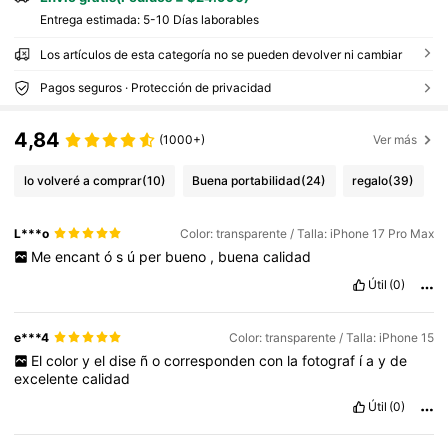
Entrega estimada:
5-10 Días laborables
Los artículos de esta categoría no se pueden devolver ni cambiar
Pagos seguros · Protección de privacidad
4,84
(1000+)
Ver más
lo volveré a comprar
(10)
Buena portabilidad
(24)
regalo
(39)
L***o
Color: transparente / Talla: iPhone 17 Pro Max
Me
encant
ó
s
ú
per
bueno
,
buena
calidad
Útil
(0)
e***4
Color: transparente / Talla: iPhone 15
El
color
y
el
dise
ñ
o
corresponden
con
la
fotograf
í
a
y
de
excelente
calidad
Útil
(0)