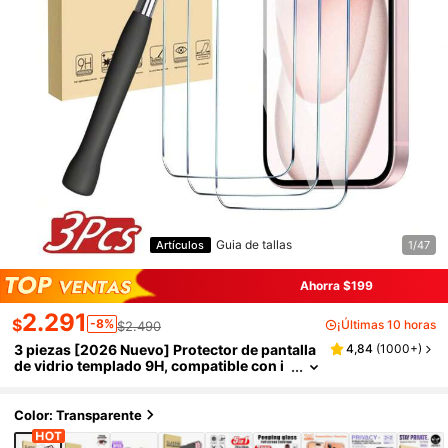
Guia de tallas
Artículos
1/47
Ahorra $199
2.291
$
-8%
¡Últimas 10 horas
$2.490
3 piezas [2026 Nuevo] Protector de pantalla
4,84
(
1000+
)
de vidrio templado 9H, compatible con i
Phone18/18Pro/18Promax/17/17 Pro/17 P
ro Max/17 Air/16/16 Plus/16 Pro/16 Pro Max/1
5/15 Pro Max/14/14 Plus/13/13 Mini/12/12 Mi
Color: Transparente
ni/11 Pro Max/X/XS/XR, alta definición transp
arente antiarañazos sin burbujas