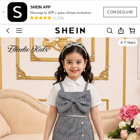
SHEIN APP
×
CONSEGUIR
Descarga la APP y gana ofertas exclusivas
(1,319)
4-7 Years