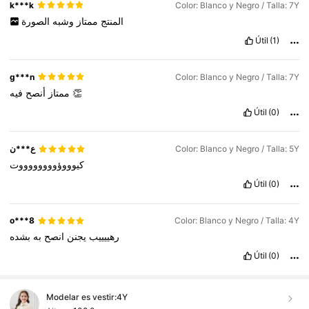
k***k
Color: Blanco y Negro / Talla: 7Y
المنتج
ممتاز
وشبه
الصورة
Útil
(1)
g***n
Color: Blanco y Negro / Talla: 7Y
أنصح
ممتاز
فيه
👏
Útil
(0)
ع***ن
Color: Blanco y Negro / Talla: 5Y
كيوووؤووووووووت
Útil
(0)
o***8
Color: Blanco y Negro / Talla: 4Y
رهييييب
يجنن
انصح
به
بشده
Útil
(0)
Modelar es vestir:
4Y