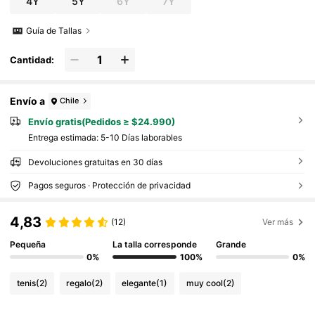
4Y
5Y
6Y
7Y
Guía de Tallas
Cantidad:
Envío a
Chile
Envío gratis(Pedidos ≥ $24.990)
Entrega estimada:
5-10 Días laborables
Devoluciones gratuitas en 30 días
Pagos seguros · Protección de privacidad
4,83
(12)
Ver más
Pequeña
La talla corresponde
Grande
0%
100%
0%
tenis
(2)
regalo
(2)
elegante
(1)
muy cool
(2)