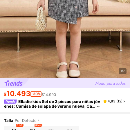
1/7
10.493
$
-30%
$14.990
Elladie kids Set de 3 piezas para niñas jóv
4,83
(
12
)
enes: Camisa de solapa de verano nueva, Ca
miseta sin mangas de manga corta y abierta
por delante, Falda pantalón casual con lazo, Dec
oración con botones, Estilo minimalista y elegan
Talla
Por Defecto
te, Versátil para verano, trabajo y fiesta
5 left
8 left