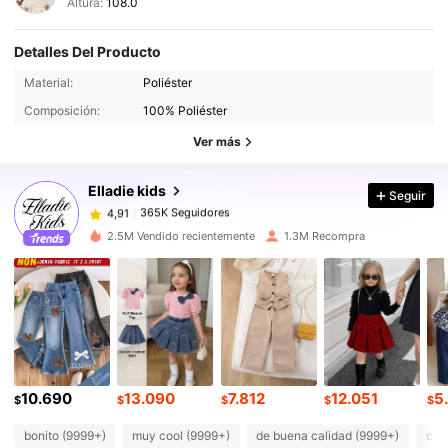
Altura:
108.0
Detalles Del Producto
Material:
Poliéster
365K Seguidores
4,91
Composición:
100% Poliéster
Ver más
365K Seguidores
4,91
Elladie kids
Seguir
365K Seguidores
4,91
2.5M Vendido recientemente
1.3M Recompra
365K Seguidores
4,91
365K Seguidores
4,91
10.690
13.090
7.812
12.051
5
365K Seguidores
4,91
$
$
$
$
$
bonito (9999+)
muy cool (9999+)
de buena calidad (9999+)
com