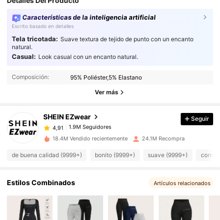
Detalles Del Producto
Características de la inteligencia artificial
Escrito basado en detalles
Tela tricotada:
Suave textura de tejido de punto con un encanto
natural.
Casual:
Look casual con un encanto natural.
1.9M Seguidores
4,91
Composición:
95% Poliéster,5% Elastano
1.9M Seguidores
4,91
Ver más
SHEIN EZwear
Seguir
1.9M Seguidores
4,91
i***3
pagó
Hace 1 día
18.4M Vendido recientemente
24.1M Recompra
1.9M Seguidores
4,91
de buena calidad (9999+)
bonito (9999+)
suave (9999+)
como e
Estilos Combinados
1.9M Seguidores
4,91
Artículos relacionados
1.9M Seguidores
4,91