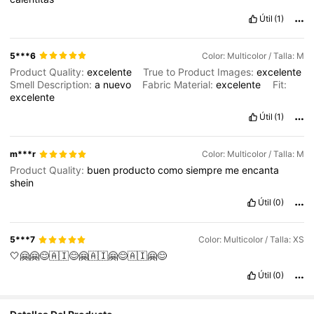
Útil
(1)
5***6
Color: Multicolor / Talla: M
Product Quality:
excelente
True to Product Images:
excelente
Smell Description:
a
nuevo
Fabric Material:
excelente
Fit:
excelente
Útil
(1)
m***r
Color: Multicolor / Talla: M
Product Quality:
buen
producto
como
siempre
me
encanta
shein
Útil
(0)
5***7
Color: Multicolor / Talla: XS
🤍🤗🤗😊🇦🇮😊🤗🇦🇮🤗😊🇦🇮🤗😊
Útil
(0)