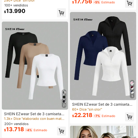
290+ Dice "sin olor"
17.756
$
-5%
Estimado
n U ajustadas de estilo casual, en n
100+ vendidos
egro, blanco y gris, aptas para prim
13.990
$
avera y otoño
5
SHEIN EZwear Set de 3 camisetas
21
de manga larga con cremallera, de
60+ Dice "sin olor"
estilo minimalista casual en blanco,
SHEIN EZwear Set de 3 camisetas
22.218
$
-7%
Estimado
negro y azul marino, para mujer
de manga larga con cuello amplio y
1.3k+ Dice "elaborado con buen material"
ajustadas, en colores negro, blanco
200+ vendidos
y gris, adecuadas para primavera, o
13.718
$
-4%
Estimado
toño e invierno