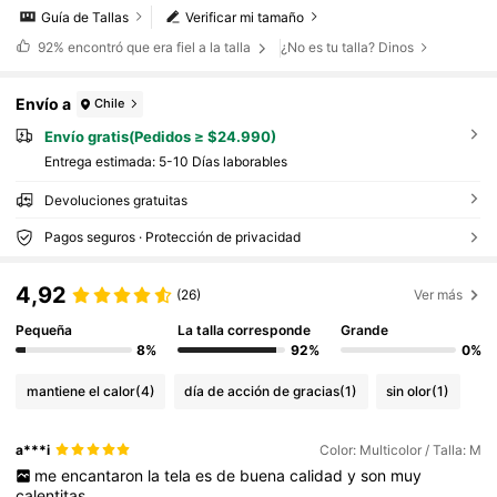
Guía de Tallas
Verificar mi tamaño
92%
encontró que era fiel a la talla
¿No es tu talla? Dinos
Envío a
Chile
Envío gratis(Pedidos ≥ $24.990)
Entrega estimada:
5-10 Días laborables
Devoluciones gratuitas
Pagos seguros · Protección de privacidad
4,92
(26)
Ver más
Pequeña
La talla corresponde
Grande
8%
92%
0%
mantiene el calor
(4)
día de acción de gracias
(1)
sin olor
(1)
a***i
Color: Multicolor / Talla: M
me
encantaron
la
tela
es
de
buena
calidad
y
son
muy
calentitas