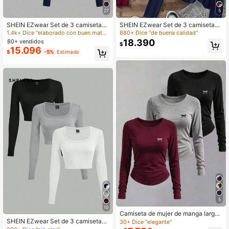
27
5
SHEIN EZwear Set de 3 camisetas
SHEIN EZwear Set de 3 camisetas
de manga larga de cuello redondo d
de manga larga de cuello redondo c
1.4k+ Dice "elaborado con buen material"
880+ Dice "de buena calidad"
e ajuste ceñido y estilo casual para
on estampado gráfico, de corte ajus
18.390
80+ vendidos
$
mujer, para otoño/invierno
tado y casual para mujer
15.096
$
-5%
Estimado
5
10
Camiseta de mujer de manga larga,
ajuste delgado, versátil y casual
SHEIN EZwear Set de 3 camisetas
30+ Dice "elegante"
de manga larga cortas con cuello e