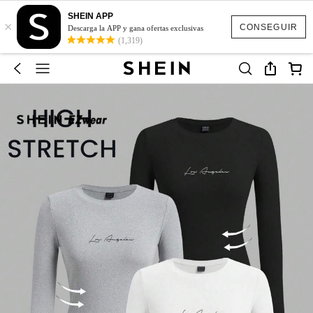
SHEIN APP
×
CONSEGUIR
Descarga la APP y gana ofertas exclusivas
(1,319)