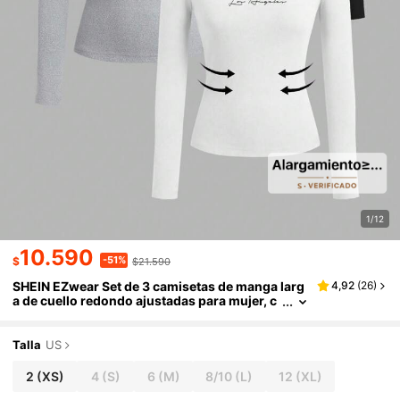
1/12
10.590
-51%
$
$21.590
SHEIN EZwear Set de 3 camisetas de manga larg
4,92
(
26
)
a de cuello redondo ajustadas para mujer, c
on estampado de letras, aptas para otoño/in
vierno
Talla
US
2
(XS)
4
(S)
6
(M)
8/10
(L)
12
(XL)