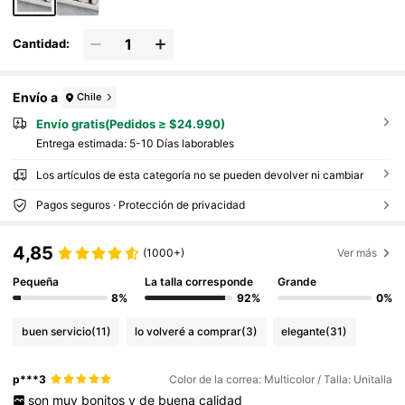
Cantidad:
Envío a
Chile
Envío gratis(Pedidos ≥ $24.990)
Entrega estimada:
5-10 Días laborables
Los artículos de esta categoría no se pueden devolver ni cambiar
Pagos seguros · Protección de privacidad
4,85
(1000+)
Ver más
Pequeña
La talla corresponde
Grande
8%
92%
0%
buen servicio
(11)
lo volveré a comprar
(3)
elegante
(31)
p***3
Color de la correa: Multicolor / Talla: Unitalla
son
muy
bonitos
y
de
buena
calidad