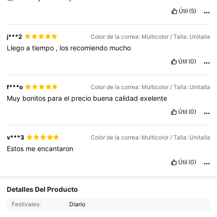
Útil
(5)
j***2
Color de la correa: Multicolor / Talla: Unitalla
Llego
a
tiempo
,
los
recomiendo
mucho
Útil
(0)
f***o
Color de la correa: Multicolor / Talla: Unitalla
Muy
bonitos
para
el
precio
buena
calidad
exelente
Útil
(0)
v***3
Color de la correa: Multicolor / Talla: Unitalla
Estos
me
encantaron
Útil
(0)
68K Seguidores
4,89
Detalles Del Producto
Festivales:
Diario
68K Seguidores
4,89