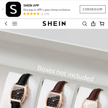
SHEIN APP
×
CONSEGUIR
Descarga la APP y gana ofertas exclusivas
(1,319)