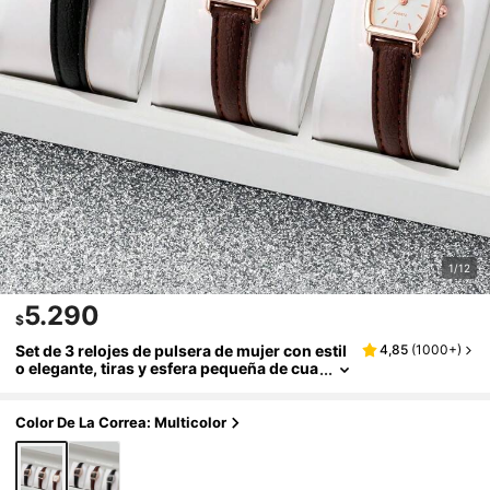
1/12
5.290
$
Set de 3 relojes de pulsera de mujer con estil
4,85
(
1000+
)
o elegante, tiras y esfera pequeña de cua
rzo, estilo casual (sin caja de reloj inclui
da)
Color De La Correa: Multicolor