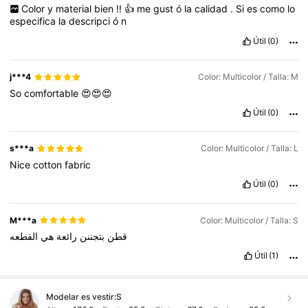
Color
y
material
bien
!!
👍
me
gust
ó
la
calidad
.
Si
es
como
lo
especifica
la
descripci
ó
n
Útil
(0)
j***4
Color: Multicolor / Talla: M
So
comfortable
😍😍😍
Útil
(0)
s***a
Color: Multicolor / Talla: L
Nice
cotton
fabric
Útil
(0)
M***a
Color: Multicolor / Talla: S
قطن
بتجننن
رائعة
هي
القطعه
Útil
(1)
Modelar es vestir:
S