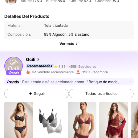
Altura:
176.0
Busto:
85.0
Cintura:
67.0
Caderas:
95.0
Detalles Del Producto
455K Seguidores
4,88
Material:
Tela tricotada
Composición:
95% Algodón, 5% Elastano
Ver más
455K Seguidores
4,88
Ocili
455K Seguidores
4,88
1M Vendido recientemente
390K Recompra
Esta tienda está seleccionada como
「Botique de moda」
455K Seguidores
4,88
Seguir
Todos los artículos
455K Seguidores
4,88
455K Seguidores
4,88