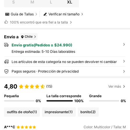
S
M
L
XL
Guía de Tallas
Verificar mi tamaño
100%
encontró que era fiel a la talla
Envío a
Chile
Envío gratis(Pedidos ≥ $24.990)
Entrega estimada:
5-10 Días laborables
Los artículos de esta categoría no se pueden devolver ni cambiar
Pagos seguros · Protección de privacidad
4,80
(15)
Ver más
Pequeña
La talla corresponde
Grande
0%
100%
0%
outfits de otoño
(1)
impresionante
(1)
bonito
(2)
A***C
Color: Multicolor / Talla: M