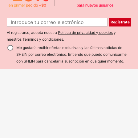
Regístrate
Al registrarse, acepta nuestra
Política de privacidad y cookies
y
nuestros
Términos y condiciones
.
Me gustaría recibir ofertas exclusivas y las últimas noticias de
SHEIN por correo electrónico. Entiendo que puedo comunicarme
¡20% DE DESCUENTO!
AÑADIR A LA BOLSA
con SHEIN para cancelar la suscripción en cualquier momento.
Ahorro de $3.176
Ahorro de $133
MISSGUIDED
Missguided x Playboy Conjunto de l
#Pura delicadeza
encería íntima de 3 piezas con esta
15.509
Charlaine 3 paquetes de tangas sex
$
-17%
mpado de leopardo, ribete de contr
y de lencería con decoración de laz
5.157
aste y marca
$
-3%
o con encaje floral