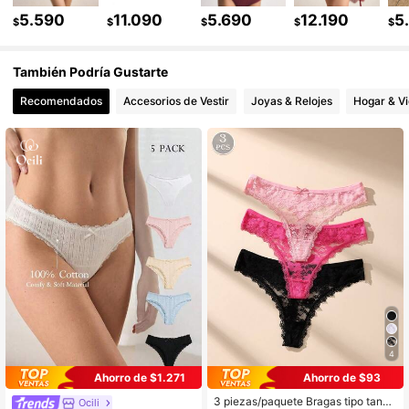
5.590
11.090
5.690
12.190
5
$
$
$
$
$
455K Seguidores
4,88
También Podría Gustarte
455K Seguidores
4,88
Recomendados
Accesorios de Vestir
Joyas & Relojes
Hogar & V
455K Seguidores
4,88
455K Seguidores
4,88
455K Seguidores
4,88
4
Ahorro de $1.271
Ahorro de $93
3 piezas/paquete Bragas tipo tanga
Ocili