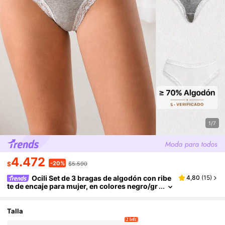
1/7
4.472
-20%
$
$5.590
Ocili Set de 3 bragas de algodón con ribe
4,80
(
15
)
te de encaje para mujer, en colores negro/gr
is/blanco, cómodas y minimalistas
Talla
2 left