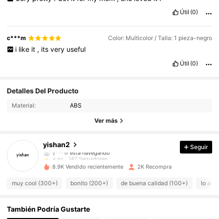
Útil
(0)
c***m
Color: Multicolor / Talla: 1 pieza-negro
i
like
it
,
its
very
useful
Útil
(0)
147 Seguidores
4,91
Detalles Del Producto
Material:
ABS
147 Seguidores
4,91
Ver más
147 Seguidores
4,91
yishan2
Seguir
y***w
está navegando
147 Seguidores
4,91
8.9K Vendido recientemente
2K Recompra
147 Seguidores
4,91
muy cool (300+)
bonito (200+)
de buena calidad (100+)
lo ado
147 Seguidores
4,91
También Podría Gustarte