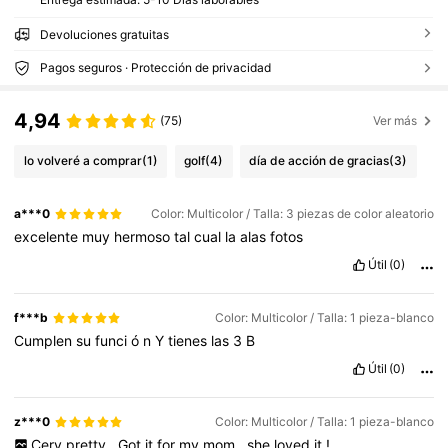
Devoluciones gratuitas
Pagos seguros · Protección de privacidad
4,94
(75)
Ver más
lo volveré a comprar
(1)
golf
(4)
día de acción de gracias
(3)
a***0
Color: Multicolor / Talla: 3 piezas de color aleatorio
excelente
muy
hermoso
tal
cual
la
alas
fotos
Útil
(0)
f***b
Color: Multicolor / Talla: 1 pieza-blanco
Cumplen
su
funci
ó
n
Y
tienes
las
3
B
Útil
(0)
z***0
Color: Multicolor / Talla: 1 pieza-blanco
Cery
pretty
.
Got
it
for
my
mom
,
she
loved
it
!