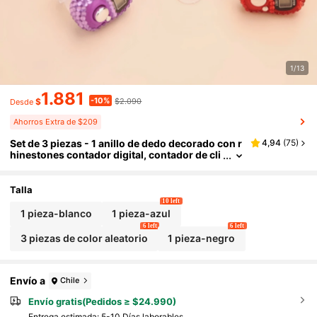
1/13
1.881
-10%
$
$2.090
Desde
Ahorros Extra de $209
Set de 3 piezas - 1 anillo de dedo decorado con r
4,94
(
75
)
hinestones contador digital, contador de cli
cs manual portátil, contador manual de man
o mini, adecuado para contar pasos deportivos,
inventario de almacén, accesorios de oración
Talla
10 left
1 pieza-blanco
1 pieza-azul
6 left
6 left
3 piezas de color aleatorio
1 pieza-negro
Envío a
Chile
Envío gratis(Pedidos ≥ $24.990)
Entrega estimada:
5-10 Días laborables