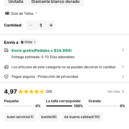
Unitalla
Diamante blanco dorado
iles de doblar pero se pueden restaurar por sí mi
smos)
Guía de Tallas
Cantidad:
Envío a
Chile
Envío gratis(Pedidos ≥ $24.990)
Entrega estimada:
5-10 Días laborables
Los artículos de esta categoría no se pueden devolver ni cambiar
Pagos seguros · Protección de privacidad
4,97
(39)
Ver más
Pequeña
La talla corresponde
Grande
0%
100%
0%
buen servicio
(1)
bonito
(6)
de buena calidad
(10)