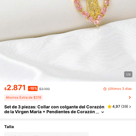
1/6
2.871
-10%
¡Últimos 3 días
$
$3.190
Ahorros Extra de $319
Set de 3 piezas: Collar con colgante del Corazón
4,97
(
39
)
de la Virgen María + Pendientes de Corazón
de la Virgen María brillantes y delicados, dis
eño hueco vintage, incrustado con circonita sint
ética, adecuado para bodas de mujeres, joyería
Talla
católica, regalo del Día de San Valentín, Día de la
Madre (los pasadores de los pendientes son fác