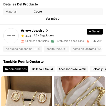
Detalles Del Producto
4.2K Seguidores
4,93
Material:
Cobre
Ver más
4.2K Seguidores
4,93
Arrow Jewelry
Seguir
4.2K Seguidores
4,93
Clientes habituales
Establecido hace 1 año
35K Vendido
de buena calidad (2000+)
bonito (2000+)
como en las fotos (1000
4.2K Seguidores
4,93
También Podría Gustarte
4.2K Seguidores
4,93
Recomendados
Belleza & Salud
Accesorios de Vestir
Bolsos y E
4.2K Seguidores
4,93
4.2K Seguidores
4,93