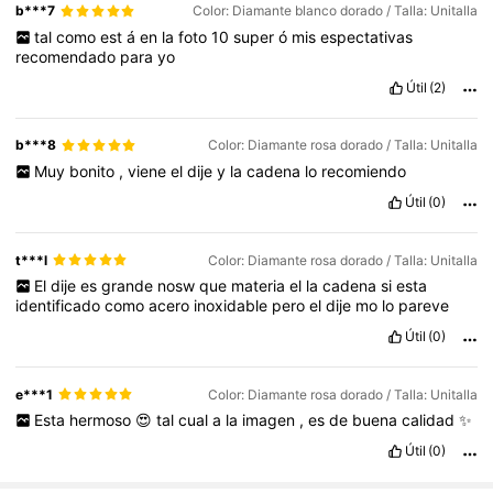
b***7
Color: Diamante blanco dorado / Talla: Unitalla
tal
como
est
á
en
la
foto
10
super
ó
mis
espectativas
recomendado
para
yo
Útil
(2)
b***8
Color: Diamante rosa dorado / Talla: Unitalla
Muy
bonito
,
viene
el
dije
y
la
cadena
lo
recomiendo
Útil
(0)
t***l
Color: Diamante rosa dorado / Talla: Unitalla
El
dije
es
grande
nosw
que
materia
el
la
cadena
si
esta
identificado
como
acero
inoxidable
pero
el
dije
mo
lo
pareve
Útil
(0)
e***1
Color: Diamante rosa dorado / Talla: Unitalla
Esta
hermoso
😍
tal
cual
a
la
imagen
,
es
de
buena
calidad
✨
Útil
(0)