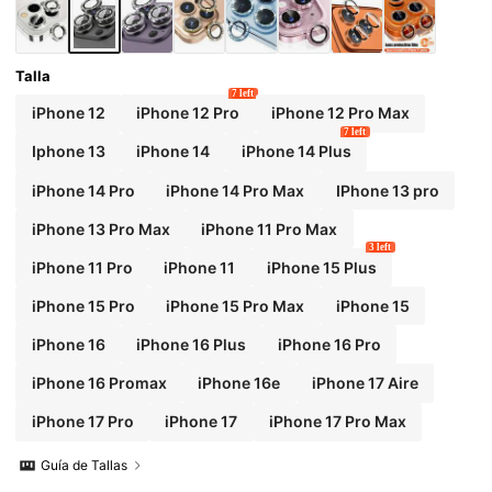
ax/15Pro [Ajuste perfecto] - Diamante artifici
al multicolor
Talla
7 left
iPhone 12
iPhone 12 Pro
iPhone 12 Pro Max
7 left
Iphone 13
iPhone 14
iPhone 14 Plus
iPhone 14 Pro
iPhone 14 Pro Max
IPhone 13 pro
iPhone 13 Pro Max
iPhone 11 Pro Max
3 left
iPhone 11 Pro
iPhone 11
iPhone 15 Plus
iPhone 15 Pro
iPhone 15 Pro Max
iPhone 15
iPhone 16
iPhone 16 Plus
iPhone 16 Pro
iPhone 16 Promax
iPhone 16e
iPhone 17 Aire
iPhone 17 Pro
iPhone 17
iPhone 17 Pro Max
Guía de Tallas