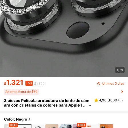
1/33
1.321
-5%
¡Últimos 3 días
$
$1.390
Ahorros Extra de $69
3 piezas Película protectora de lente de cám
4,90
(
1000+
)
ara con cristales de colores para Apple 1
7/17Air/17pro/17promax/16/16pro/16plu
s/16promax/16 14 Pro 6.1 Pulgadas /14 Pro M
ax 6.7 Pulgadas, Cubierta de cámara de vidri
Color: Negro
o templado con diamantes artificiales brillan
tes para Apple 14 Pro Max /14 Pro/15/15Prom