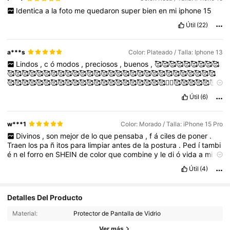
Identica
a
la
foto
me
quedaron
super
bien
en
mi
iphone
15
Útil
(22)
a***s
Color: Plateado / Talla: Iphone 13
Lindos
,
c
ó
modos
,
preciosos
,
buenos
,
🥰🥰🥰🥰🥰🥰🥰🥰🥰
🥰🥰🥰🥰🥰🥰🥰🥰🥰🥰🥰🥰🥰🥰🥰🥰🥰🥰🥰🥰🥰🥰🥰🥰🥰🥰🥰🥰🥰
🥰🥰🥰🥰🥰🥰🥰🥰🥰🥰🥰🥰🥰🥰🥰🥰🥰🥰🥰🥰🥰🥰🙂‍↔️🥰🥰🥰🥰🥰🥰
🥰🥰🥰
Útil
(6)
w***1
Color: Morado / Talla: iPhone 15 Pro
Divinos
,
son
mejor
de
lo
que
pensaba
,
f
á
ciles
de
poner
.
Traen
los
pa
ñ
itos
para
limpiar
antes
de
la
postura
.
Ped
í
tambi
é
n
el
forro
en
SHEIN
de
color
que
combine
y
le
di
ó
vida
a
mi
celular
.
Muy
satisfecha
con
mi
compra
.
Útil
(4)
12K Seguidores
4,91
Detalles Del Producto
Material:
Protector de Pantalla de Vidrio
12K Seguidores
4,91
Ver más