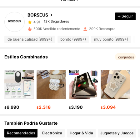
BORSEUS
Seguir
12K Seguidores
4,91
r***m
pagó
Hace 1 día
500K Vendido recientemente
290K Recompra
12K Seguidores
4,91
de buena calidad (9999+)
bonito (9999+)
muy bonito (9999+)
c
12K Seguidores
4,91
Estilos Combinados
conjuntos
12K Seguidores
4,91
12K Seguidores
4,91
6.990
2.318
3.190
3.094
$
$
$
$
12K Seguidores
4,91
También Podría Gustarte
Recomendados
Electrónica
Hogar & Vida
Juguetes y Juegos
12K Seguidores
4,91