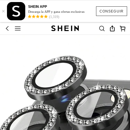
SHEIN APP
×
CONSEGUIR
Descarga la APP y gana ofertas exclusivas
(1,319)