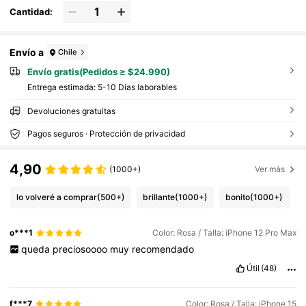
Cantidad:
Envío a
Chile
Envío gratis(Pedidos ≥ $24.990)
Entrega estimada:
5-10 Días laborables
Devoluciones gratuitas
Pagos seguros · Protección de privacidad
4,90
(1000+)
Ver más
lo volveré a comprar
(500+)
brillante
(1000+)
bonito
(1000+)
o***1
Color: Rosa / Talla: iPhone 12 Pro Max
queda
preciosoooo
muy
recomendado
Útil
(48)
f***7
Color: Rosa / Talla: iPhone 15