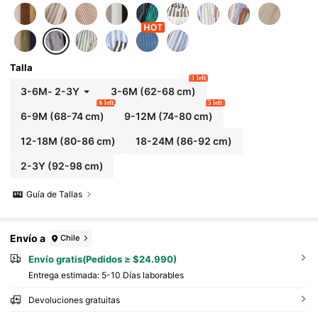
Talla
1 left
3-6M
-
2-3Y
3-6M
(62-68 cm)
6 left
5 left
6-9M
(68-74 cm)
9-12M
(74-80 cm)
12-18M
(80-86 cm)
18-24M
(86-92 cm)
2-3Y
(92-98 cm)
Guía de Tallas
Envío a
Chile
Envío gratis(Pedidos ≥ $24.990)
Entrega estimada:
5-10 Días laborables
Devoluciones gratuitas