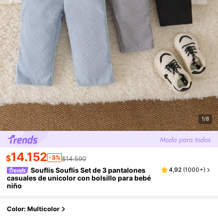
1/8
14.152
$
-3%
$14.590
Souflis Souflis Set de 3 pantalones
4,92
(
1000+
)
casuales de unicolor con bolsillo para bebé
niño
Color: Multicolor