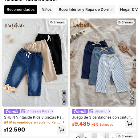
Recomendados
Niños
Ropa Interior y Ropa de Dormir
Hogar & V
0-3 Years
0-3 Years
9
Vintaside Kids
Bebeilu
SHEIN Vintaside Kids 3 piezas Pant
Juego de 3 pantalones con cintura
alones largos simples y casuales de
elástica para bebés niños/niñas con
#4 Más vendidos
en Bolsillo Pantalones de bebé niño
9.485
$
-6%
Estimado
unicolor azul denim, albaricoque, n
cinta decorativa, versátil y cómodo
12.590
egro para niños pequeños, adecuad
para salidas, estilo callejero, hogar,
$
os para uso diario, escuela, salidas,
fiesta
0-3 Years