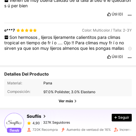
Vienen
de
muy
buena
calidad
de
la
talla
al
beb
é
le
quedaron
s
ú
per
bien
Útil
(0)
o***7
Color: Multicolor / Talla: 2-3Y
Son
hermosos
,
lijeros
lijeramente
calientitos
para
climas
tropical
en
tiempo
de
fr
í
o
....
Ojo
!!
Para
climas
muy
fr
í
o
no
sirven
ya
que
son
muy
lijeros
almenos
que
les
pongas
mallas
abajo
.
Los
colores
son
convinables
.
Pens
é
que
uno
de
ellos
Útil
(0)
era
blanco
Pero
no
es
color
ma
í
z
l
verdad
est
á
n
muy
hermosos
los
recomiendo
ampliamente
.
Mi
beb
é
tiene
12
meses
y
es
grande
de
complexi
ó
n
ahorita
es
18
/
24
meses
y
Detalles Del Producto
pedi
talla
2
/
3
a
ñ
os
para
que
de
aqu
í
a
invierno
ya
le
queden
bien
aunque
tal
vez
un
poquito
grndesito
327K Seguidores
4,90
Material:
Pana
Composición:
97.0% Poliéster, 3.0% Elastano
327K Seguidores
4,90
Ver más
Souflis
Seguir
327K Seguidores
4,90
d***8
pagó
Hace 1 día
720K Recompra
Aumento de ventasd de 16%
Increment