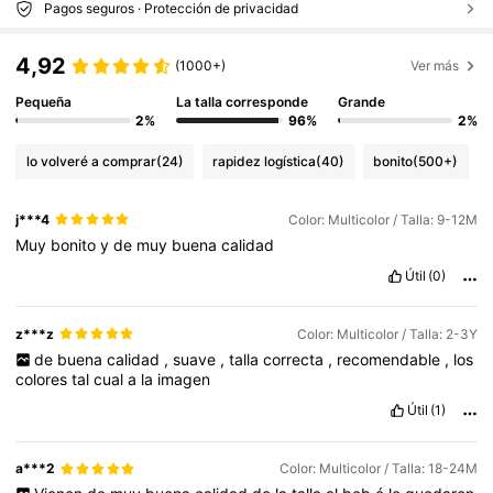
Pagos seguros · Protección de privacidad
4,92
(1000+)
Ver más
Pequeña
La talla corresponde
Grande
2%
96%
2%
lo volveré a comprar
(24)
rapidez logística
(40)
bonito
(500+)
j***4
Color: Multicolor / Talla: 9-12M
Muy
bonito
y
de
muy
buena
calidad
Útil
(0)
z***z
Color: Multicolor / Talla: 2-3Y
de
buena
calidad
,
suave
,
talla
correcta
,
recomendable
,
los
colores
tal
cual
a
la
imagen
Útil
(1)
a***2
Color: Multicolor / Talla: 18-24M