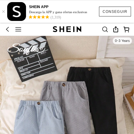
SHEIN APP
×
CONSEGUIR
Descarga la APP y gana ofertas exclusivas
(1,319)
0-3 Years