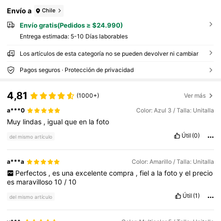
Envío a
Chile
Envío gratis(Pedidos ≥ $24.990)
Entrega estimada:
5-10 Días laborables
Los artículos de esta categoría no se pueden devolver ni cambiar
Pagos seguros · Protección de privacidad
4,81
(1000+)
Ver más
a***0
Color: Azul 3 / Talla: Unitalla
Muy
lindas
,
igual
que
en
la
foto
Útil
(0)
del mismo artículo
a***a
Color: Amarillo / Talla: Unitalla
Perfectos
,
es
una
excelente
compra
,
fiel
a
la
foto
y
el
precio
es
maravilloso
10
/
10
Útil
(1)
del mismo artículo