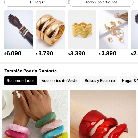
Seguir
Todos los artículos
213K Seguidores
4,82
213K Seguidores
4,82
213K Seguidores
4,82
6.090
3.790
3.390
3.890
2
$
$
$
$
$
También Podría Gustarte
213K Seguidores
4,82
Recomendados
Accesorios de Vestir
Bolsos y Equipaje
Hogar & 
213K Seguidores
4,82
213K Seguidores
4,82
213K Seguidores
4,82