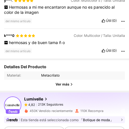
y***.
Color: Multicolor 5 / Talla: Unitalla
Hermosas
a
mi
me
encantaron
aunque
no
es
parecido
al
color
de
la
imagen
Útil
(0)
del mismo artículo
k***0
Color: Multicolor / Talla: Unitalla
hermosas
y
de
buen
tama
ñ
o
Útil
(0)
del mismo artículo
213K Seguidores
4,82
Detalles Del Producto
Material:
Metacrilato
213K Seguidores
4,82
Ver más
Lumivelle
213K Seguidores
4,82
a***z
pagó
Hace 1 día
450K Vendido recientemente
110K Recompra
213K Seguidores
4,82
Esta tienda está seleccionada como
「Botique de moda」