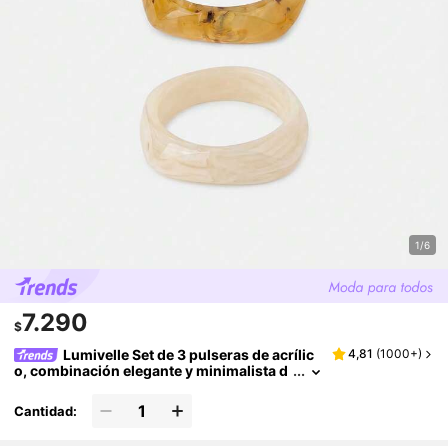
1/6
7.290
$
Lumivelle Set de 3 pulseras de acrílic
4,81
(
1000+
)
o, combinación elegante y minimalista d
e brazaletes teñidos, se pueden usar sol
as o apiladas, adecuadas para uso diario y va
Cantidad:
caciones