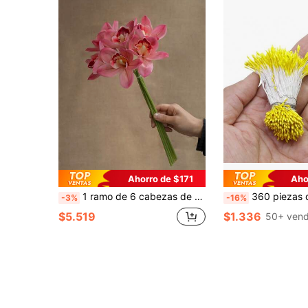
Ahorro de $171
Aho
1 ramo de 6 cabezas de flores de orquídea artificial, flores falsas de alta gama para decoración de sala de estar, ramo de boda
360 piezas de estambres de flores de perlas falsas de 1 mm, adecuados para arreglos florales y manualidades DIY, centros 
-3%
-16%
$5.519
$1.336
50+ vend