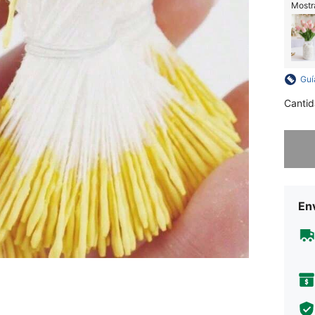
Mostra
Guí
Cantid
Lo sent
Env