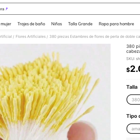
ra
and down arrow keys to navigate search Búsqueda reciente and Busca y Encuentr
 mujer
Trajes de baño
Niños
Talla Grande
Ropa para hombre
tificial
Flores Artificiales
/
/
380 pi
cabeza
amaril
SKU: s
mano
2
$
PR
Talla
380
Tipo 
amar