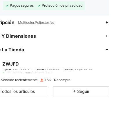
Pagos seguros
Protección de privacidad
ipción
Multicolor,Poliéster,No
4,80
289
2.6K
s Y Dimensiones
 La Tienda
4,80
289
2.6K
ZWJFD
4,80
289
2.6K
Calificación
Artículos
Seguidores
b***n
pagó
Hace 1 día
 Vendido recientemente
16K+ Recompra
4,80
289
2.6K
Todos los artículos
Seguir
4,80
289
2.6K
4,80
289
2.6K