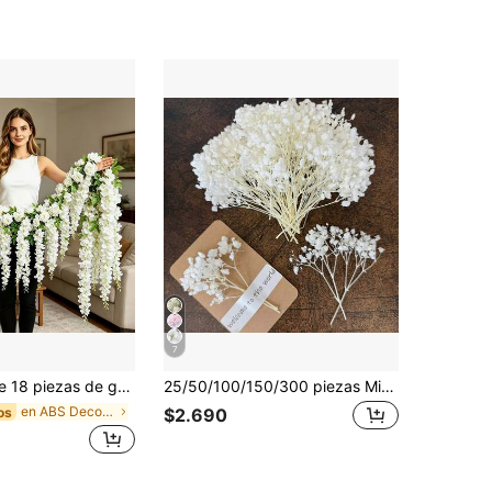
4,80
289
2.6K
4,80
289
2.6K
4,80
289
2.6K
4,80
289
2.6K
7
blancas y flores blancas colgantes, decoración elegante para arco de boda, techo y pared, flores falsas sin riego ni mantenimiento, para patio y gazebo
25/50/100/150/300 piezas Mini Flores de Gipsófila y Otras Flores Artificiales - Para Arte de Moldes de Resina y Manualidades, Utilizadas para Accesorios para el Cabello, Coronas de Boda, Flores de Mesa, Decoración del Hogar, Etc.
en ABS Decoraciones artificiales&Decoraciones arti
os
$2.690