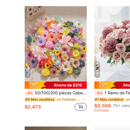
18
6
Ahorro de $215
Aho
50/100/200 piezas Cabezas de flores artificiales, flores sintéticas pequeñas/medianas/grandes, flores falsas mini, flores de margarita, adecuadas para manualidades de boda, decoración del hogar, fiestas y talla grande
1 Ramo de Flores de Rosa Artificial con Hortensia de Seda, Adecuado para Boda, Hogar, Restaurante, Dormitorio, Decoración de Jarrón, Suministros para Fiesta de Cumpleaños, Regalo del Día de San Valentín, Decoración
-8%
-5%
en Poliéster Flores Artificiales
#5 Más vendidos
#1 Más vendidos
$3.506
70+ ven
$2.475
Estimado