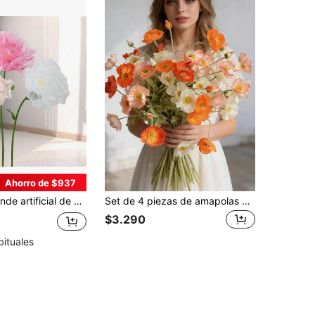
Ahorro de $937
onía simulada hecha a mano para decoración del hogar, boda, escenario de fotografía, decoración de ventana
Set de 4 piezas de amapolas artificiales, margaritas, amapolas, islandesas - Vívidas y realistas, decoración del hogar DIY, boda, fiesta, decoración estacional, accesorios de fotografía, adecuadas para mesa de comedor, sala de estar, hogar, decoración interior/exterior, oficina, estantería, hotel, regalo del día de la madre, día del maestro, decoración navideña, plástico duradero, sin mantenimiento, decoración para todo el año, arte, decoración del hogar adecuada para varios tipos de habitaciones
$3.290
bituales