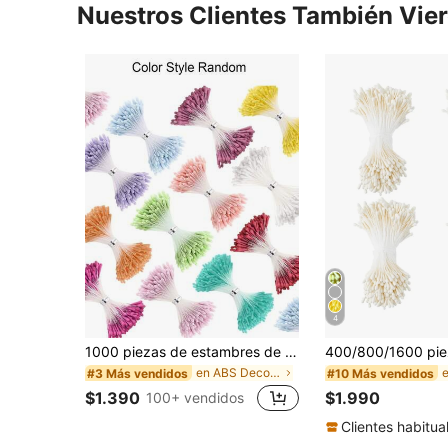
Nuestros Clientes También Vie
4
1000 piezas de estambres de flores artificiales, tallos de flores mate, estambres de doble cabeza, estambres de flores de perlas. Materiales de manualidades DIY, decoración de bodas, suministros de scrapbooking, fabricación de flores artificiales, sugarcraft. Decoración de ramos de novia, accesorios para el cabello DIY, scrapbooking y elaboración de tarjetas, decoración de fiestas en el hogar, sugarcraft y decoración de pasteles, coronas y guirnaldas DIY
en ABS Decoraciones artificiales&Decoraciones arti
#3 Más vendidos
#10 Más vendidos
$1.390
$1.990
100+ vendidos
Clientes habitua