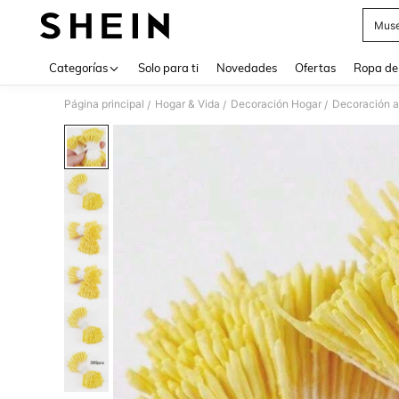
Muse
Use up 
Categorías
Solo para ti
Novedades
Ofertas
Ropa de
Página principal
Hogar & Vida
Decoración Hogar
Decoración ar
/
/
/