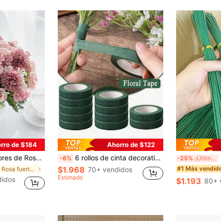
rro de $184
Ahorro de $122
 de Otoño, Regalo de Graduación (Debido a la Iluminación y la Pantalla, el Producto Real Puede Tener una Ligera Diferencia de Color, Por Favor Compre de Acuerdo a sus Necesidades)
6 rollos de cinta decorativa floral verde, material para envolver tallos de ramos de boda, material de embalaje para ramos de florería para el Día de San Valentín, Día de la Madre, Día del Padre, material de embalaje y decoración floral, cinta adhesiva específica para arreglos florales, suministros para bodas, cinta floral, cinta específica para flores frescas, cinta adhesiva específica para arreglos florales, embalaje de tallos de ramos, ramos de boda, regalo de cumpleaños, graduación, ceremonia
10/
-6%
-25%
¡Últimos 3 días
$1.968
#1 Más vendid
en Rosa fuerte Decoraciones artificiales&Decoracio
70+ vendidos
Estimado
didos
$1.193
80+ 