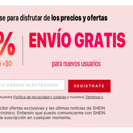
APP
S EXCLUSIVAS, PROMOCIONES Y NOTICIAS DE SHEIN
REGÍSTRATE
Suscribir
a nuestra
Política de privacidad y cookies
y nuestros
Términos y
Suscribirte
cibir ofertas exclusivas y las últimas noticias de SHEIN 
ectrónico. Entiendo que puedo comunicarme con SHEIN 
la suscripción en cualquier momento.
Suscribir