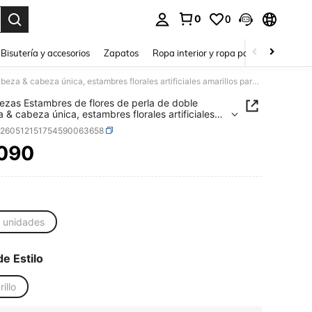
0
0
a. Press Enter to select.
Bisutería y accesorios
Zapatos
Ropa interior y ropa para dormir
Ho
380 piezas Estambres de flores de perla de doble cabeza & cabeza única, estambres florales artificiales amarillos para decoración de pasteles, DIY hecho a mano
ezas Estambres de flores de perla de doble
 & cabeza única, estambres florales artificiales
los para decoración de pasteles, DIY hecho a
h260512151754590063658
.090
ICE AND AVAILABILITY
 unidades
de Estilo
illo