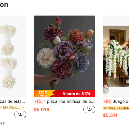
ron
Ahorro de $174
400/800/1600 piezas de estambres de flores artificiales, estambres de flores de perlas falsas, manualidades y decoración floral para el hogar, adecuados para arreglos florales de bodas, decoración casera hecha a mano, Pascua, Día de la Madre, Día del Padre y talla grande
1 pieza Flor artificial de peonía vintage de 2 cabezas, arreglo floral de peonía estilo europeo, decoración del hogar, accesorio de fotografía
Juego de 18 piezas de guirnalda de flores artificiales con enredadera de rosas 
-3%
-8%
en EN Decoraciones artificiales&Decoraciones artif
#7 Más vendid
$5.616
$5.511
les