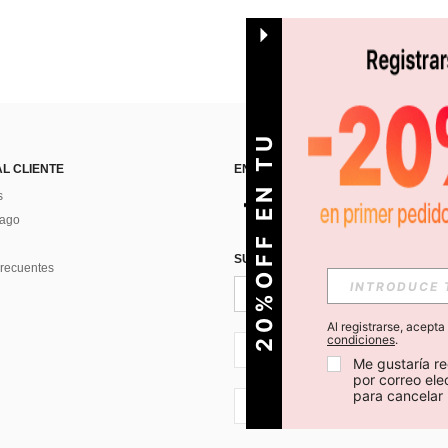
O
2
0
%
O
F
F
E
N
T
U
P
R
I
M
E
R
P
E
D
I
D
AL CLIENTE
ENCUÉNTRANOS EN
s
Pago
SUSCRÍBETE PARA RECIBIR OFERTA
recuentes
Al registrarse, acept
condiciones
.
CL + 56
Me gustaría re
por correo el
para cancelar 
CL + 56