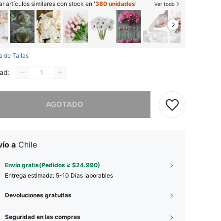
r artículos similares con stock en '
380 unidades
'
Ver todo
a de Tallas
ad:
imos, este producto está agotado.
AGOTADO
ío a
Chile
Envío gratis(Pedidos ≥ $24.990)
Entrega estimada:
5-10 Días laborables
Devoluciones gratuitas
Seguridad en las compras