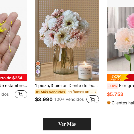
4
rro de $254
de flores de perlas falsas, materiales DIY para decoración del hogar, de vuelta a la escuela y el Día de San Valentín
1 pieza/3 piezas Diente de león artificial, peonía, ramo de flores de seda margarita, ramo de novia para boda, decoración para el hogar, oficina, baño, cocina, mesa de comedor, Día de San Valentín, cumpleaños, graduación, decoración de otoño
Flor grande artificial de peonía roja de gasa y pe
-14%
en Ramos artificiales Decoraciones artificiales&De
#1 Más vendidos
$5.753
idos
$3.990
100+ vendidos
Clientes ha
Ver Más