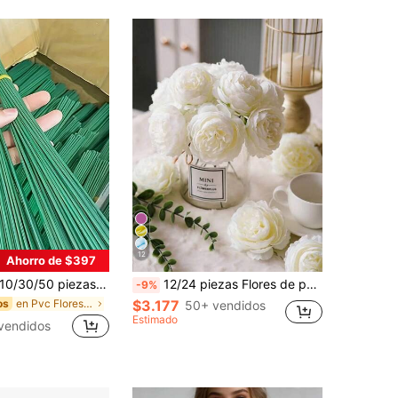
12
Ahorro de $397
30/50 piezas Tallos de flores artificiales de 2mm, alambre floral hecho a mano, tallos de flores verdes realistas, adecuados para decoración de bodas y del hogar DIY, accesorios de decoración de cabezas de flores y manualidades hechas a mano, suministros de tallos de flores para arreglos florales
12/24 piezas Flores de peonía artificiales con tallos, adecuadas para decoración de bodas y fiestas, decoración de pasteles, decoración de sala de estar y mesa de comedor, plantas artificiales, decoración de otoño, decoración de habitaciones, decoración de escritorios, decoración de jardines y talla grande.
-9%
en Pvc Flores Artificiales
$3.177
os
50+ vendidos
Estimado
vendidos