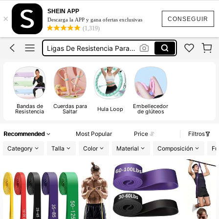
SHEIN APP
×
Cuerda Para Saltar
CONSEGUIR
Descarga la APP y gana ofertas exclusivas
(1,319)
Ligas Para Ejercicio
Ligas De Resistencia Para Ejercicio
Cuerda Para Salta
Bandas Para Hacer Ejercicio
Cuerda Para Saltar
Bandas de
Cuerdas para
Embellecedor
Ligas Para Ejercicio
Hula Loop
Resistencia
Saltar
de glúteos
Recommended
Most Popular
Price
Filtros
Category
Talla
Color
Material
Composición
Fu