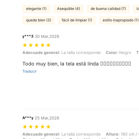
elegante (1)
Asequible (4)
de buena calidad (7)
l
queda bien (3)
fácil de limpiar (1)
estilo inapropiado (1)
y***3
30 Mar,2026
Adecuado general: La talla corresponde, Color: Negro, Talla: 12Y
Adecuado general:
La talla corresponde
Color:
Negro
T
Todo muy bien, la tela está linda 👍🏼👍🏼👍🏼👍🏼👍🏼
Traducir
A***y
25 Mar,2026
Adecuado general: La talla corresponde, Altura: 160 cm / 63 in, Peso:
Adecuado general:
La talla corresponde
Altura:
160 cm / 