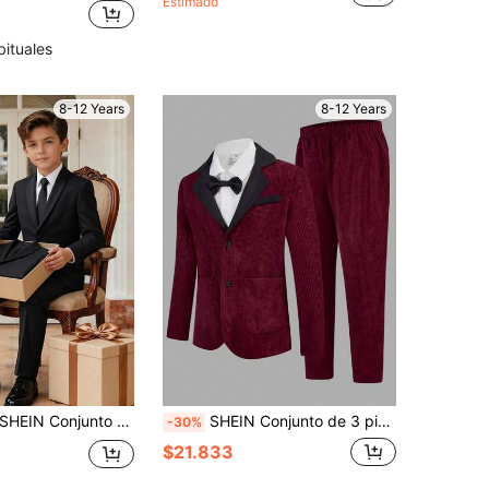
Estimado
bituales
8-12 Years
8-12 Years
N Conjunto de 2 piezas/set de chaqueta blazer con solapa clásica y pantalones negros de moda para niños, preadolescentes y niños pequeños, atuendo formal de caballero, estilo preppy elegante vintage clásico casual, adecuado para primavera, verano, otoño e invierno, boda, regreso a la escuela, fiesta, celebración, festival, Navidad, Halloween, traje para niños pequeños
SHEIN Conjunto de 3 piezas de traje de caballero rojo y negro para niños, chaqueta de blazer de manga larga burdeos y pantalones, cómodo y versátil, estilo clásico retro, elegante y británico, adecuado para otoño/invierno, interior, exterior, diario, deportes, fiesta, sesión de fotos, vacaciones, boda
-30%
$21.833