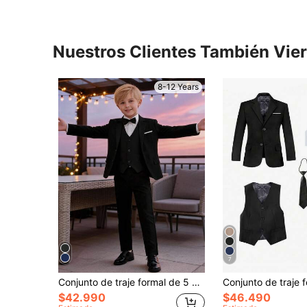
Nuestros Clientes También Vie
8-12 Years
7
Conjunto de traje formal de 5 piezas para niños, que incluye blazer, chaleco, camisa blanca plisada, pantalones, pajarita, adecuado para bodas, fiestas de cumpleaños, actuaciones en el escenario y otras ocasiones formales, color negro, de 6 a 16 años
$42.990
$46.490