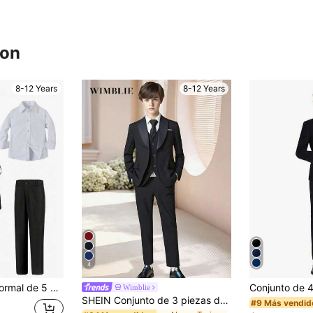
ron
8-12 Years
8-12 Years
4
Conjunto de traje formal de 5 piezas para niños, que incluye blazer, chaleco, camisa blanca con bolsillo, pantalones de vestir, corbata, adecuado para bodas, ceremonias de graduación, fiestas y otras ocasiones formales, color negro, de 6 a 16 años
Wimblie
SHEIN Conjunto de 3 piezas de ropa formal para niño preadolescente: Blazer casual + Chaleco + Pantalones, Atuendo elegante para fiesta de cumpleaños, boda, aniversario, graduación
#9 Más vendid