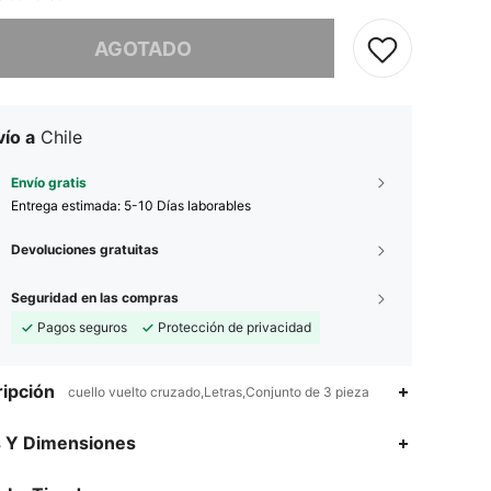
imos, este producto está agotado.
AGOTADO
ío a
Chile
Envío gratis
Entrega estimada:
5-10 Días laborables
Devoluciones gratuitas
Seguridad en las compras
Pagos seguros
Protección de privacidad
ipción
cuello vuelto cruzado,Letras,Conjunto de 3 pieza
s Y Dimensiones
4,85
1.1K
51K