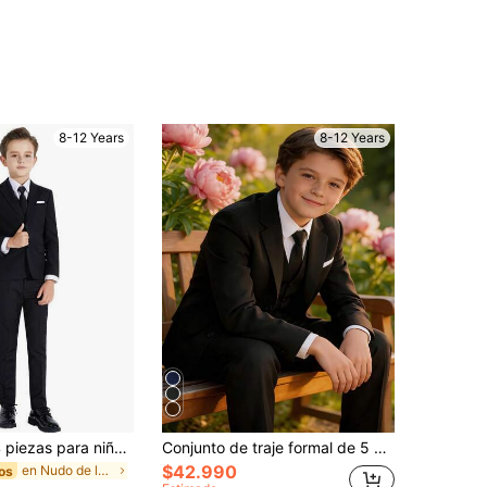
8-12 Years
8-12 Years
Conjunto de 4 piezas para niño preadolescente - Chaqueta, Pantalones, Corbata y Pajarita
Conjunto de traje formal de 5 piezas para niños, incluye blazer, chaleco, camisa blanca plisada, pantalones, corbata, color negro, adecuado para bodas, fiestas de cumpleaños y otras ocasiones formales, 4-16Y
$42.990
en Nudo de lazo Trajes para niños preadolescentes
os