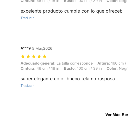
Cintura:
46 cm / 18 in
Busto:
100 cm / 39 in
Color:
Negr
excelente producto cumple con lo que ofreceb
Traducir
A***y
5 Mar,2026
Adecuado general: La talla corresponde, Altura: 160 cm / 63 in, Peso:
Adecuado general:
La talla corresponde
Altura:
160 cm / 
Cintura:
46 cm / 18 in
Busto:
100 cm / 39 in
Color:
Negr
super elegante color bueno tela no rasposa
Traducir
Ver Más Re