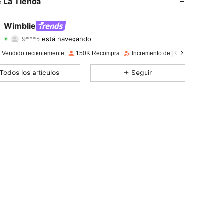
 La Tienda
4,85
1.1K
51K
Wimblie
9***6
está navegando
4,85
1.1K
51K
Calificación
Artículos
Seguidores
 Vendido recientemente
150K Recompra
Incremento de seguidores de 26
4,85
1.1K
51K
Todos los artículos
Seguir
4,85
1.1K
51K
4,85
1.1K
51K
4,85
1.1K
51K
4,85
1.1K
51K
4,85
1.1K
51K