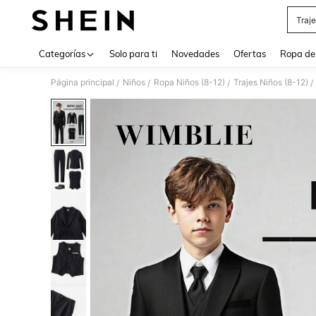
Traj
Use up 
Categorías
Solo para ti
Novedades
Ofertas
Ropa de
Página principal
Niños
Ropa Niños (8-12)
Trajes Niños (8-12)
/
/
/
/