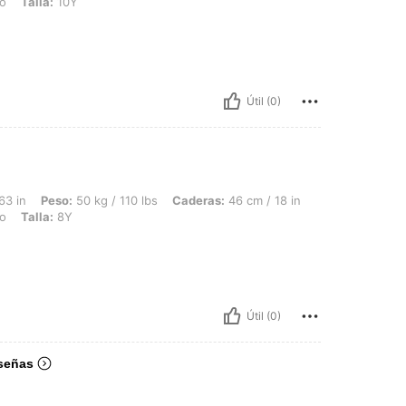
o
Talla:
10Y
Útil (0)
 50 kg / 110 lbs, Caderas: 46 cm / 18 in, Cintura: 46 cm / 18 in, Busto: 100 cm / 39
63 in
Peso:
50 kg / 110 lbs
Caderas:
46 cm / 18 in
o
Talla:
8Y
Útil (0)
señas