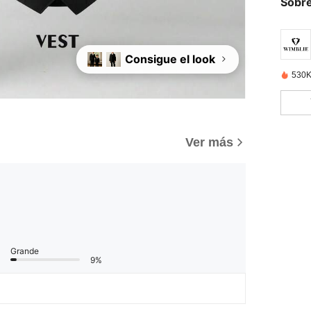
Sobre
Consigue el look
530K
Ver más
Grande
9%