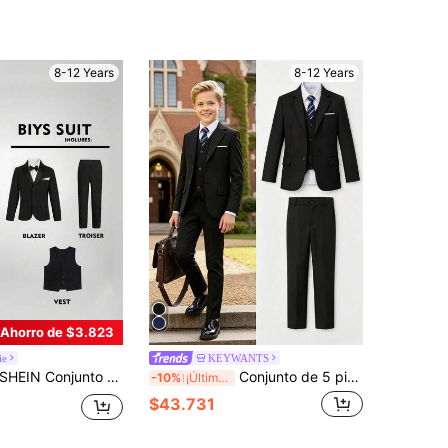
8-12 Years
8-12 Years
Ahorro de $3.823
ie
KEYWANTS
EIN Conjunto de 3 piezas para niño preadolescente estilo caballero: chaleco + chaqueta blazer + pantalones + corbata, atuendo formal para fiesta de cumpleaños, boda, graduación, aniversario, bautizo
Conjunto de 5 piezas para niños de 6 a 16 años, traje formal de esmoquin para niños pequeños, incluye chaqueta, chaleco, pantalones, camisa y corbata, adecuado para bodas y ocasiones formales
-10%
¡Últimos 3 días
$43.731