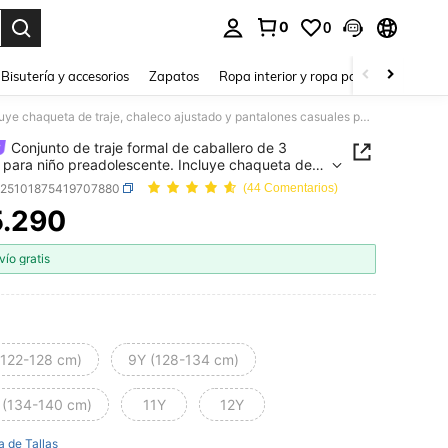
0
0
a. Press Enter to select.
Bisutería y accesorios
Zapatos
Ropa interior y ropa para dormir
Ho
Conjunto de traje formal de caballero de 3 piezas para niño preadolescente. Incluye chaqueta de traje, chaleco ajustado y pantalones casuales para una elegante presentación de moda de alta gama.
Conjunto de traje formal de caballero de 3
 para niño preadolescente. Incluye chaqueta de
 chaleco ajustado y pantalones casuales para una
k25101875419707880
(44 Comentarios)
te presentación de moda de alta gama.
5.290
ICE AND AVAILABILITY
vío gratis
(122-128 cm)
9Y (128-134 cm)
 (134-140 cm)
11Y
12Y
a de Tallas