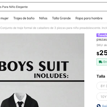
es Para Niño Elegante
and down arrow keys to navigate search Búsqueda reciente and Busca y Encuentr
 mujer
Trajes de baño
Niños
Talla Grande
Ropa para hombre
piezas
traje,
SKU: s
elegan
2
$
PR
En
Talla
8Y 
10Y
Guí