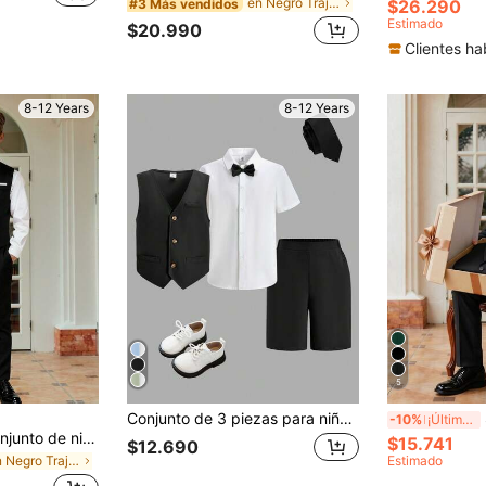
en Negro Trajes para niños preadolescentes
#3 Más vendidos
$26.290
Estimado
$20.990
Clientes ha
8-12 Years
8-12 Years
5
Conjunto de 3 piezas para niños preadolescentes: chaleco sin mangas casual de estilo escolar, camisa de manga corta con cuello vuelto y corbata de moño, y pantalones cortos tejidos. Conjunto de estilo caballero adecuado para la escuela, el jardín, la playa y el cumpleaños en primavera, verano, otoño e invierno
SHEI
-10%
¡Últimos 3 días
SHEIN 2 piezas Conjunto de niño preadolescente estilo caballero - Chaleco sin mangas y pantalones, traje formal elegante para fiesta de cumpleaños, ceremonia, boda, graduación
$15.741
$12.690
en Negro Trajes para niños preadolescentes
Estimado