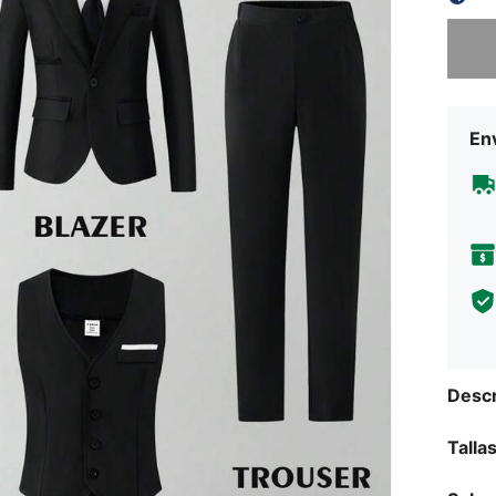
Lo sent
Env
Descr
Talla