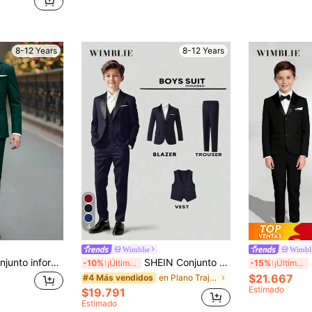
8-12 Years
8-12 Years
4
Wimblie
Wimbl
SHEIN 2 piezas Conjunto informal de estilo gentleman para niño preadolescente, chaqueta blazer deunicoloro y pantalón formal de cintura elástica, adecuado para fiesta de cumpleaños, ocasión formal, boda
SHEIN Conjunto de 3 piezas de traje formal para niño preadolescente: Blazer casual + Chaleco + Pantalones, conjunto elegante para fiestas de cumpleaños, galas de noche, bodas, bautizos, aniversarios
SH
-10%
¡Últimos 3 días
-15%
¡Últimos 3 días
$21.667
en Plano Trajes para niños preadolescentes
#4 Más vendidos
Estimado
$19.791
Estimado