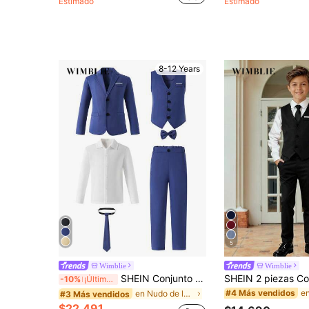
Estimado
Estimado
8-12 Years
5
Wimblie
Wimblie
SHEIN Conjunto de 6 piezas para niño preadolescente estilo caballero: chaqueta de manga larga con solapa, chaleco con solapa, camisa de manga larga, pantalones, pajarita, corbata. Conjunto formal elegante para fiesta de cumpleaños, boda, aniversario, bautizo, pajecito
-10%
¡Últimos 3 días
#4 Más vendidos
en Nudo de lazo Trajes para niños preadolescentes
#3 Más vendidos
$22.491