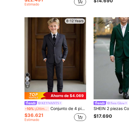
$14.690
Estimado
8-12 Years
4
Ahorro de $4.069
KEYWANTS
Fern Glow
Conjunto de 4 piezas para niño que incluye frac, vestido formal, atuendo de paje, chaqueta de traje de boda, chaleco, pantalones y corbata, color gris oscuro, tallas de 6 a 16 años
-10%
¡Últimos 3 días
$36.621
$17.690
Estimado