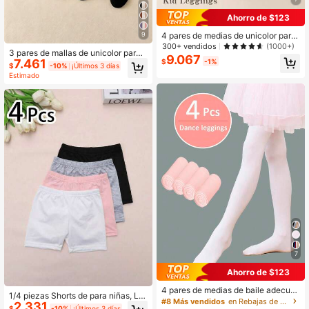
Ahorro de $123
9
4 pares de medias de unicolor para
niñas con diseño de corazón, dulce
300+ vendidos
(1000+)
3 pares de mallas de unicolor para
s y lindas, adecuadas para la escue
9.067
7.461
$
-1%
niñas, leggings ajustados adecuado
la y para combinar con atuendos di
$
-10%
¡Últimos 3 días
s para primavera, otoño y estacione
arios, mallas versátiles para todas l
Estimado
s de transición, perfectos para atue
as estaciones
ndos de estilo minimalista diario y u
niformes escolares de regreso a la e
scuela
7
Ahorro de $123
4 pares de medias de baile adecua
1/4 piezas Shorts de para niñas, Le
das para bebés, niños y adolescent
#8 Más vendidos
en Rebajas de verano Medias para bebés y niños
2.331
ggings con ribete de encaje, Ropa i
$
-10%
¡Últimos 3 días