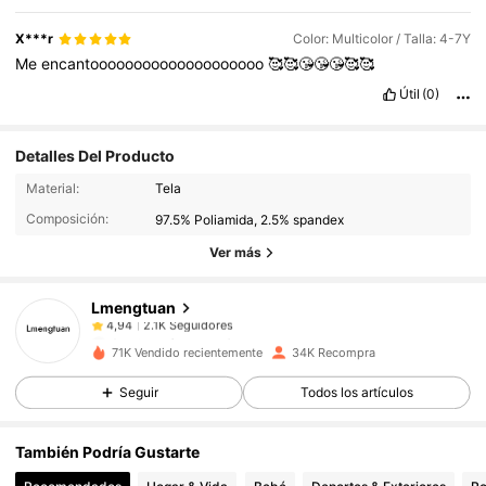
X***r
Color: Multicolor / Talla: 4-7Y
Me
encantoooooooooooooooooooo
🥰🥰😘😘😘🥰🥰
Útil
(0)
Detalles Del Producto
2.1K Seguidores
4,94
Material:
Tela
Composición:
97.5% Poliamida, 2.5% spandex
2.1K Seguidores
4,94
Ver más
Lmengtuan
2.1K Seguidores
4,94
f***6
pagó
Hace 1 día
71K Vendido recientemente
34K Recompra
2.1K Seguidores
4,94
Seguir
Todos los artículos
También Podría Gustarte
2.1K Seguidores
4,94