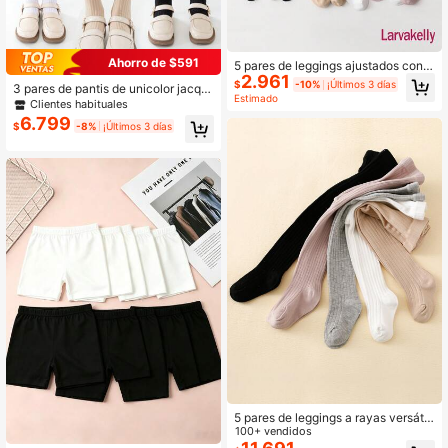
Ahorro de $591
5 pares de leggings ajustados con r
2.961
ayas verticales para niñas, mallas b
$
-10%
¡Últimos 3 días
3 pares de pantis de unicolor jacqu
ásicas minimalistas para primavera/
Estimado
ard, mallas elásticas para todas las
Clientes habituales
otoño, adecuadas para uso diario y
estaciones
6.799
temporada de regreso a la escuela
$
-8%
¡Últimos 3 días
5 pares de leggings a rayas versátil
es y sencillos para niñas, adecuado
100+ vendidos
s para combinar a diario