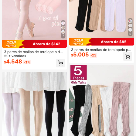
6
7
Ahorro de $85
Ahorro de $142
3 pares de medias de terciopelo par
3 pares de mallas de terciopelo de
5.005
a niñas, medias elásticas de ajuste
$
-2%
unicolor para niñas bebé, suaves, re
50+ vendidos
ceñido adecuadas para baile
sistentes a los desgarros y con alta
4.548
$
-3%
elasticidad