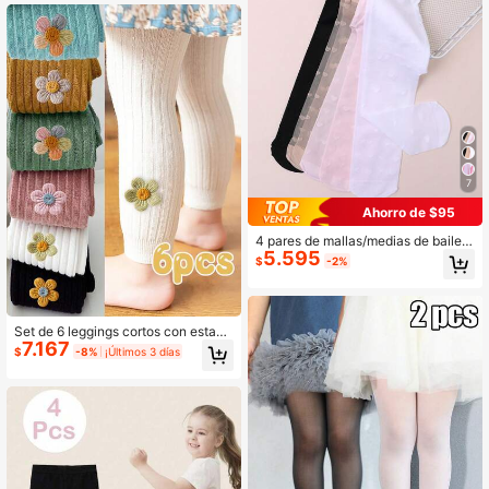
7
Ahorro de $95
4 pares de mallas/medias de baile li
5.595
geras y dulces para niñas bebés/pe
$
-2%
queñas para primavera/verano
Set de 6 leggings cortos con estam
7.167
pado floral para niñas, de estilo dulc
$
-8%
¡Últimos 3 días
e y lindo, apropiado para uso diario