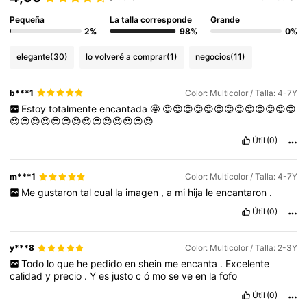
Pequeña
La talla corresponde
Grande
2%
98%
0%
elegante
(30)
lo volveré a comprar
(1)
negocios
(11)
b***1
Color: Multicolor / Talla: 4-7Y
Estoy
totalmente
encantada
🤩
😍😍😍😍😍😍😍😍😍😍😍😍😍
😍😍😍😍😍😍😍😍😍😍😍😍😍😍
Útil
(0)
m***1
Color: Multicolor / Talla: 4-7Y
Me
gustaron
tal
cual
la
imagen
,
a
mi
hija
le
encantaron
.
Útil
(0)
y***8
Color: Multicolor / Talla: 2-3Y
Todo
lo
que
he
pedido
en
shein
me
encanta
.
Excelente
calidad
y
precio
.
Y
es
justo
c
ó
mo
se
ve
en
la
fofo
Útil
(0)