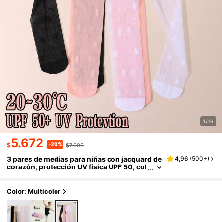
1/16
5.672
-20%
$
$7.090
3 pares de medias para niñas con jacquard de
4,96
(
500+
)
corazón, protección UV física UPF 50, col
or caramelo, tejido de alta densidad, prot
ección solar, elásticas, ultra finas, para veran
o
Color: Multicolor