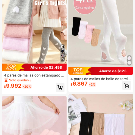
5
Ahorro de $2.498
Ahorro de $123
4 pares de mallas con estampado d
4 pares de mallas de baile de tercio
e corazón para niñas, suaves, elásti
Solo quedan 8
6.867
pelo para niñas, tela elástica delgad
cas, amigables con la piel y versátil
9.992
$
-2%
$
-20%
a para primavera/verano, calcetine
es para usar con vestidos
s para práctica de ballet