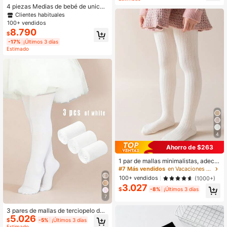
la y para combinar con atuendos di
4 piezas Medias de bebé de unicol
arios, mallas versátiles para todas l
or para niñas con adornos de lazo p
Clientes habituales
as estaciones
ara primavera/otoño
100+ vendidos
8.790
$
-17%
¡Últimos 3 días
Estimado
4
Ahorro de $263
1 par de mallas minimalistas, adecu
adas para niñas, bebés, deportes ca
#7 Más vendidos
en Vacaciones Medias para bebés y niños
suales al aire libre, que combinan c
100+ vendidos
(1000+)
on vestidos para todas las estacion
3.027
es
$
-8%
¡Últimos 3 días
7
3 pares de mallas de terciopelo de
5.026
unicolor para niñas bebé, suaves, re
$
-5%
¡Últimos 3 días
sistentes a los desgarros y con alta
Estimado