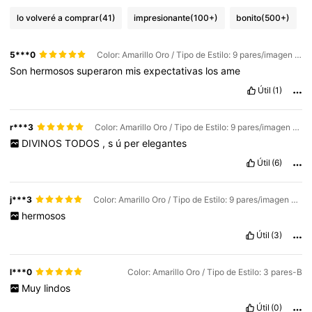
lo volveré a comprar
(41)
impresionante
(100+)
bonito
(500+)
5***0
Color: Amarillo Oro / Tipo de Estilo: 9 pares/imagen principal
Son
hermosos
superaron
mis
expectativas
los
ame
Útil
(1)
r***3
Color: Amarillo Oro / Tipo de Estilo: 9 pares/imagen principal
DIVINOS
TODOS
,
s
ú
per
elegantes
Útil
(6)
j***3
Color: Amarillo Oro / Tipo de Estilo: 9 pares/imagen principal
hermosos
Útil
(3)
l***0
Color: Amarillo Oro / Tipo de Estilo: 3 pares-B
Muy
lindos
Útil
(0)