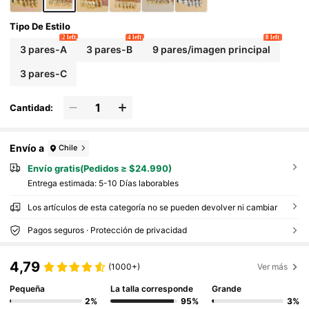
Tipo De Estilo
2 left
4 left
8 left
3 pares-A
3 pares-B
9 pares/imagen principal
3 pares-C
Cantidad:
Envío a
Chile
Envío gratis(Pedidos ≥ $24.990)
Entrega estimada:
5-10 Días laborables
Los artículos de esta categoría no se pueden devolver ni cambiar
Pagos seguros · Protección de privacidad
4,79
(1000+)
Ver más
Pequeña
La talla corresponde
Grande
2%
95%
3%