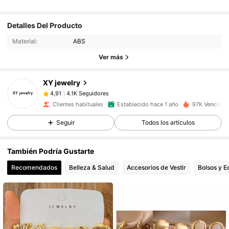
Detalles Del Producto
4.1K Seguidores
4,91
Material:
ABS
Ver más
4.1K Seguidores
4,91
XY jewelry
4.1K Seguidores
4,91
Clientes habituales
Establecido hace 1 año
97K Vendido 
Seguir
Todos los artículos
4.1K Seguidores
4,91
También Podría Gustarte
4.1K Seguidores
4,91
Recomendados
Belleza & Salud
Accesorios de Vestir
Bolsos y E
4.1K Seguidores
4,91