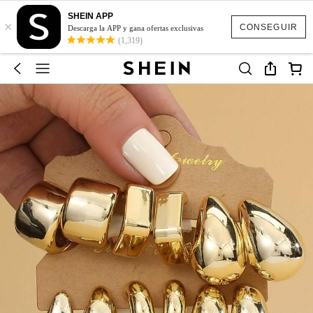
SHEIN APP
×
CONSEGUIR
Descarga la APP y gana ofertas exclusivas
(1,319)