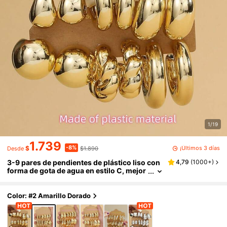
1/19
1.739
-8%
¡Últimos 3 días
$
$1.890
Desde
3-9 pares de pendientes de plástico liso con
4,79
(
1000+
)
forma de gota de agua en estilo C, mejor
regalo de joyería personalizada para fam
iliares y amigos
Color: #2 Amarillo Dorado