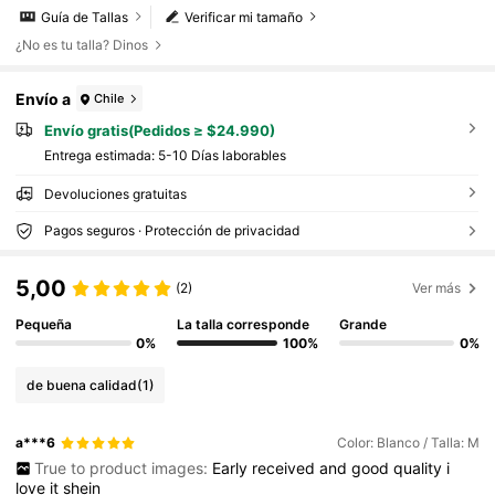
Guía de Tallas
Verificar mi tamaño
¿No es tu talla? Dinos
Envío a
Chile
Envío gratis(Pedidos ≥ $24.990)
Entrega estimada:
5-10 Días laborables
Devoluciones gratuitas
Pagos seguros · Protección de privacidad
5,00
(2)
Ver más
Pequeña
La talla corresponde
Grande
0%
100%
0%
de buena calidad
(1)
a***6
Color: Blanco / Talla: M
True to product images:
Early
received
and
good
quality
i
love
it
shein