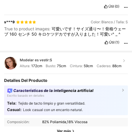
Útil
(0)
s***9
Color: Blanco / Talla: S
True to product images:
可愛いです！サイズ通り〜！骨格ウェー
ブ
160
センチ
50
キロケツデカですが入りました！可愛い^
_
^
Útil
(1)
Modelar es vestir:
S
Altura:
172cm
Busto:
75cm
Cintura:
59cm
Caderas:
88cm
Detalles Del Producto
Características de la inteligencia artificial
Escrito basado en detalles
Tela:
Tejido de tacto limpio y gran versatilidad.
Casual:
Look casual con un encanto natural.
81K Seguidores
4,87
Composición:
82% Poliamida,18% Viscosa
Ver más