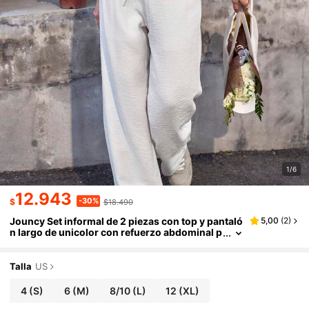
1/6
12.943
-30%
$
$18.490
Jouncy Set informal de 2 piezas con top y pantaló
5,00
(
2
)
n largo de unicolor con refuerzo abdominal p
ara mujer
Talla
US
4
(S)
6
(M)
8/10
(L)
12
(XL)