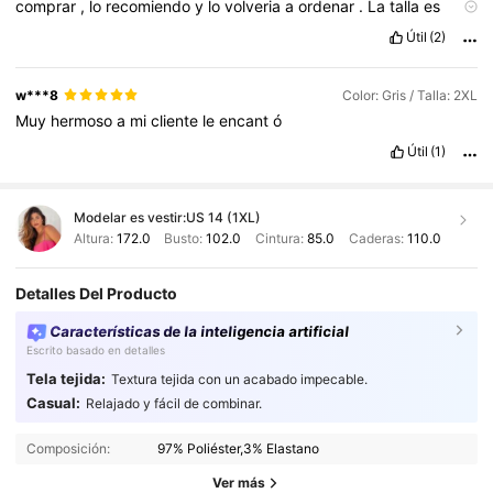
comprar
,
lo
recomiendo
y
lo
volveria
a
ordenar
.
La
talla
es
exacta
,
pueden
ordenarlo
.
Quede
encantada
con
todo
.
Útil
(2)
w***8
Color: Gris / Talla: 2XL
Muy
hermoso
a
mi
cliente
le
encant
ó
Útil
(1)
Modelar es vestir:
US 14 (1XL)
Altura:
172.0
Busto:
102.0
Cintura:
85.0
Caderas:
110.0
Detalles Del Producto
Características de la inteligencia artificial
Escrito basado en detalles
Tela tejida:
Textura tejida con un acabado impecable.
337K Seguidores
4,90
Casual:
Relajado y fácil de combinar.
Composición:
97% Poliéster,3% Elastano
337K Seguidores
4,90
Ver más