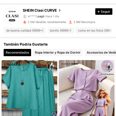
337K Seguidores
4,90
SHEIN Clasi CURVE
Seguir
m***a
seguido
Hace 8 horas
2.5M Vendido recientemente
2.9M Recompra
337K Seguidores
4,90
de buena calidad (9999+)
bonito (9999+)
como en las fotos (9999+)
337K Seguidores
4,90
También Podría Gustarte
Recomendados
Ropa Interior y Ropa de Dormir
Accesorios de Vesti
337K Seguidores
4,90
337K Seguidores
4,90
337K Seguidores
4,90
337K Seguidores
4,90