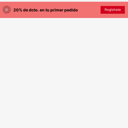
20% de dcto. en tu primer pedido
AÑADIR A LA BOLSA
Regístrate