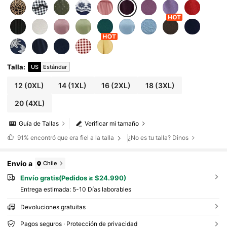
asual para mujer
Talla
:
US
Estándar
12
(0XL)
14
(1XL)
16
(2XL)
18
(3XL)
20
(4XL)
Guía de Tallas
Verificar mi tamaño
91%
encontró que era fiel a la talla
¿No es tu talla? Dinos
Envío a
Chile
Envío gratis(Pedidos ≥ $24.990)
Entrega estimada:
5-10 Días laborables
Devoluciones gratuitas
Pagos seguros · Protección de privacidad