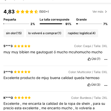
4,83
(500+)
Ver más
Pequeña
La talla corresponde
Grande
2%
91%
7%
sin olor
(15)
lo volveré a comprar
(1)
rapidez logística
(4)
5***3
Color: Caqui / Talla: 3XL
muy
muy
bibien
me
gautogust
ó
mucho
mcuhomucho
mucho
Útil
(7)
2***0
Color: Multicolor / Talla: 0XL
Excelente
producto
de
mjuy
buena
calidad
queda
hermoso
Útil
(3)
K***O
Color: Burdeos / Talla: 2XL
Excelente
,
me
encanta
la
calidad
de
la
ropa
de
shein
,
para
su
precio
esta
excelente
,
me
encanto
mucho
,
lo
volveria
a