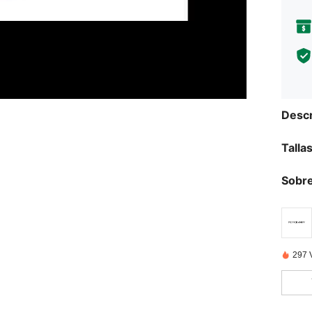
Descr
Talla
Sobre
297 