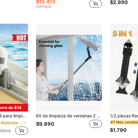
$12.413
$2.990
Estimado
orro de $14
lvo/esquinas difíciles de alcanzar de rieles de ventanas, Limpia Cristales, cepillo para eliminar el polvo, sin ángulos muertos
Kit de limpieza de ventanas 2 en 1, cepillo de limpieza de vidrio con mango largo profesional y escurridor de ventanas con cabeza flexible, adecuado para limpiar ventanas interiores/exteriores y cristales de automóviles
#7 Más vendid
en Multicolor Herramientas para limpiar ventanas
$9.890
$1.790
didos