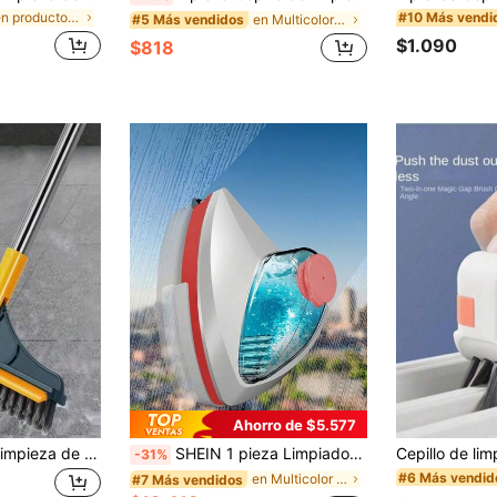
en productos de limpieza para el hogar Herramienta
#10 Más vendi
en Multicolor Herramientas para limpiar ventanas
#5 Más vendidos
$1.090
$818
Ahorro de $5.577
1 pieza Cepillo de limpieza de mango largo, herramienta de limpieza 2 en 1 para grietas del suelo, herramienta de limpieza de ventanas, apto para baño, inodoro, hotel y uso comercial, con cerdas angulares y raspador, cabezal de cepillo giratorio de 180°, ayudante de limpieza del hogar
SHEIN 1 pieza Limpiador de Ventanas Magnético, Material ABS, Raspador de Vidrio Multifuncional, Viene con Función de Almacenamiento de Agua, Función de Anti-Pellizco, Adecuado para Sala de Estar, Baño, Cocina - Limpieza de Ventanas Eficiente (Diferentes Especificaciones de Diferentes Colores, Cada Especificación Está Marcada con el Grado de Aplicación del Vidrio, Por Favor Pedir de Acuerdo con su Propio Vidrio)
-31%
#6 Más vendid
en Multicolor Herramientas para limpiar ventanas
#7 Más vendidos