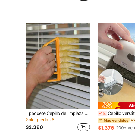
Ah
1 paquete Cepillo de limpieza de plástico para limpiar el polvo de las persianas y los espacios de los acondicionadores de aire, diseño moderno de mango de plástico, adecuado para limpiar las ventanas de la cocina, la oficina, el dormitorio, la sala de estar y los espacios de electrodomésticos del hogar
Cepillo versátil para limpiar rieles de puertas y ventanas, cepillo de mano para ranuras, cepillo para limpiar ranuras de ventanas, para limpiar ranuras/po
-1%
Solo quedan 8
#1 Más vendidos
$2.390
$1.376
200+ ven