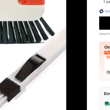
1 ju
Guí
Gana h
Ot
p
$
Env