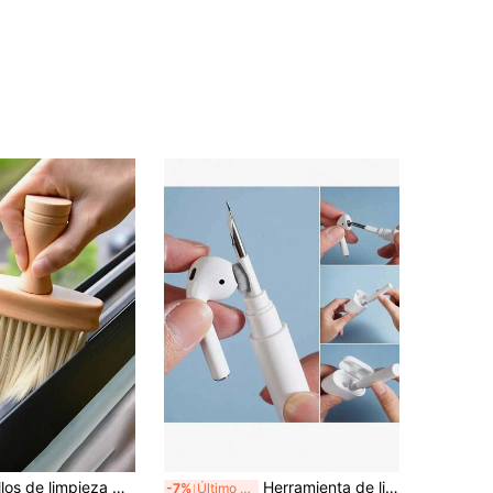
2 piezas Cepillos de limpieza multifuncionales, limpiador de ranuras, cepillo para ventanas y ranuras, cepillo para escritorio, cepillo para interior de automóviles, limpiador de teclado, apto para uso en el hogar, cocina, baño, escritorio de oficina y limpieza de automóviles (1/2 piezas disponibles)
Herramienta de limpieza de auriculares inalámbricos 3 en 1, kit de limpieza de estuche de auriculares, cepillo de limpieza de electrodomésticos digitales multifunción, bolígrafo de limpieza de polvo digital para computadora y teléfono, regalo de cumpleaños, cocina, baño, suministros para el hogar, herramientas de limpieza,
-7%
Último día