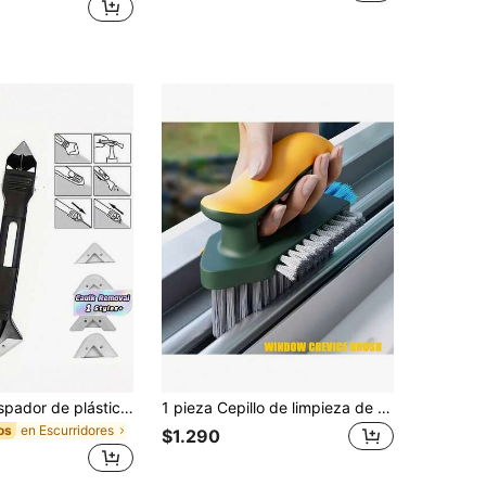
1/2 piezas Raspador de plástico y acero inoxidable de 20 cm, usado para rellenar juntas, vidrio y herramientas de limpieza de sellado de juntas, adecuado para cocina, baño, limpieza de espacios en el piso, herramientas de decoración del hogar
1 pieza Cepillo de limpieza de ranuras, 3 en 1 con cerdas multiángulo, cepillo de limpieza manual multifuncional, cepillo sin ángulos muertos, adecuado para limpiar ventanas, ranuras, estufas, rieles de puertas, fregaderos de lavandería, etc., adecuado para limpiar y organizar dormitorio, sala de estar, cocina, baño, garaje y áreas de jardín al aire libre. Decoración del hogar, suministros de limpieza del hogar, herramientas de limpieza, suministros de barrido, suministros de desempolvado - También se puede usar con 1 pieza cepillo de limpieza de doble cara por separado
en Escurridores
os
$1.290