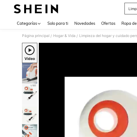
Limp
Use up 
Categorías
Solo para ti
Novedades
Ofertas
Ropa de
Página principal
Hogar & Vida
Limpieza del hogar y cuidado per
/
/
Video