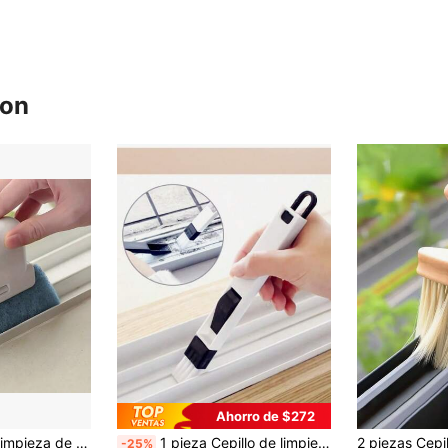
ron
Ahorro de $272
1 pieza Cepillo de limpieza de ventanas 2 en 1 desmontable, cepillo de ranura de plástico para limpiar esquinas, grietas, ranuras de vidrio de puertas y ventanas
1 pieza Cepillo de limpieza de ranura de ventana, herramienta de limpieza de ventana de malla, cepillo pequeño de ranura de teclado, cepillo de ranura de recogedor de polvo de cinta de vidrio, cepillo de limpieza, limpieza del hogar
-25%