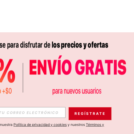
APP
S EXCLUSIVAS, PROMOCIONES Y NOTICIAS DE SHEIN
REGÍSTRATE
Suscribir
a nuestra
Política de privacidad y cookies
y nuestros
Términos y
Suscribirte