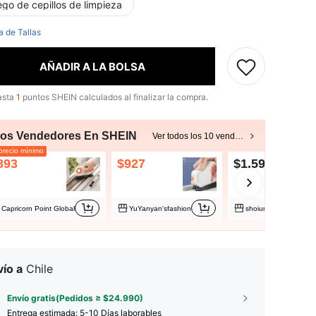
ego de cepillos de limpieza
a de Tallas
AÑADIR A LA BOLSA
asta
1
puntos SHEIN calculados al finalizar la compra.
ros Vendedores En SHEIN
Ver todos los 10 vendedores
recio mínimo
893
$927
$1.590
Capricorn Point Global
YuYanyan'sfashion
shoiuming
ío a
Chile
Envío gratis(Pedidos ≥ $24.990)
Entrega estimada:
5-10 Días laborables