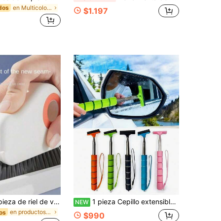
en Multicolor Otros cepillos de limpieza
dos
$1.197
Cepillo de limpieza de riel de ventana 2 en 1 - Cepillo desmontable para ranuras de puertas y ventanas, limpiador de esquinas de vidrio, herramienta de plástico para huecos de alféizar de ventana
1 pieza Cepillo extensible para limpiar el parabrisas del coche, Cepillo extensible para limpiar el espejo retrovisor, Cepillo de microfibra para limpiar ventanas, Mango desmontable, Cepillo para vidrio de coche, Accesorios interiores, Kit de limpieza de coche, Limpiador de vidrio, Limpiador de parabrisas, Accesorios para coche
NEW
en productos de limpieza para el hogar Herramienta
os
$990