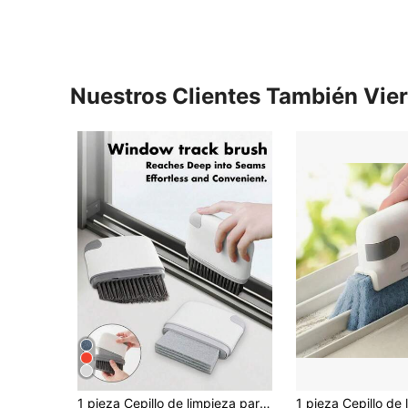
Nuestros Clientes También Vie
1 pieza Cepillo de limpieza para ranuras de ventanas, Cepillo de limpieza de ranuras de ventanas 2 en 1 - Cepillo de limpieza de umbrales de puertas y ventanas desmontable, Limpiador de esquinas de vidrio y herramienta de limpieza de ranuras de marcos de ventanas de plástico, Adecuado para limpiar rieles de puertas, ranuras de ventanas, marcos de ventanas y otras grietas estrechas, también se puede usar como herramienta de limpieza de cocina