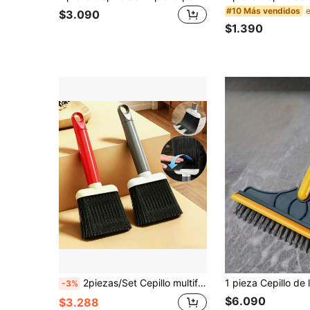
#10 Más vendidos
$3.090
$1.390
2piezas/Set Cepillo multifuncional para ranuras, cepillo de cerdas suaves para quitar el polvo en el hogar, cepillo de limpieza de ranuras de ventanas, herramienta para quitar el polvo
-3%
$6.090
$3.288