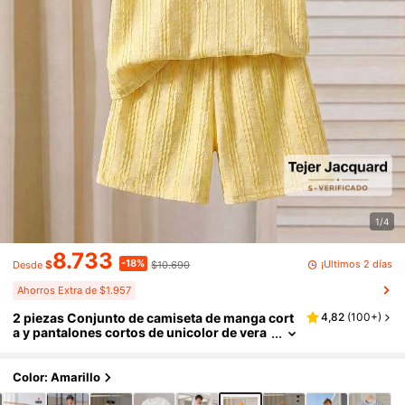
1/4
8.733
-18%
¡Últimos 2 días
$
$10.690
Desde
Ahorros Extra de $1.957
2 piezas Conjunto de camiseta de manga cort
4,82
(
100+
)
a y pantalones cortos de unicolor de vera
no para niños preadolescentes
Color: Amarillo