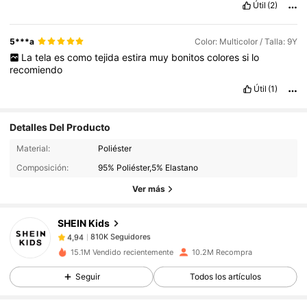
Útil
(2)
5***a
Color: Multicolor / Talla: 9Y
La
tela
es
como
tejida
estira
muy
bonitos
colores
si
lo
recomiendo
Útil
(1)
Detalles Del Producto
810K Seguidores
4,94
Material:
Poliéster
Composición:
95% Poliéster,5% Elastano
810K Seguidores
4,94
Ver más
SHEIN Kids
810K Seguidores
4,94
c***6
pagó
Hace 1 día
15.1M Vendido recientemente
10.2M Recompra
810K Seguidores
4,94
Seguir
Todos los artículos