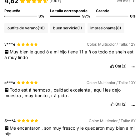
4,82
(100+)
Ver más
Pequeña
La talla corresponde
Grande
3%
97%
0%
outfits de verano
(16)
buen servicio
(1)
impresionante
(8)
v***e
Color: Multicolor / Talla: 12Y
Muy
bien
le
qued
ó
a
mi
hijo
tiene
11
a
ñ
os
todo
de
shein
est
á
muy
lindo
Útil
(3)
c***a
Color: Multicolor / Talla: 10Y
Todo
est
á
hermoso
,
calidad
excelente
,
aqu
í
les
dejo
muestra
,
muy
bonito
,
r
á
pido
.
Útil
(2)
5***4
Color: Multicolor / Talla: 8Y
Me
encantaron
,
son
muy
fresco
y
le
quedaron
muy
bien
a
mi
hijo