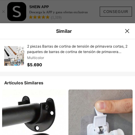
SHEIN APP
×
CONSEGUIR
Descarga la APP y gana ofertas exclusivas
(1,319)
Similar
2 piezas Barras de cortina de tensión de primavera cortas, 2
paquetes de barras de cortina de tensión de primavera
pequeñas de 55-90 cm, barra de tensión delgada sin taladro
Multicolor
para ventana, armario, armario, barra telescópica
$5.690
multifuncional, soporte de cortina de ducha, base de cortina
de ducha, barra de cortina de ducha
Artículos Similares