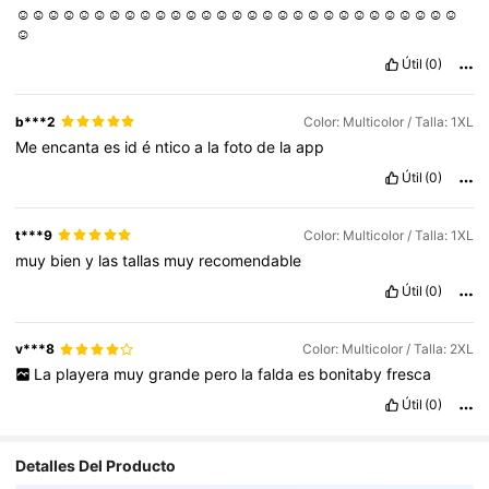
☺️☺️☺️☺️☺️☺️☺️☺️☺️☺️☺️☺️☺️☺️☺️☺️☺️☺️☺️☺️☺️☺️☺️☺️☺️☺️☺️☺️☺️
☺️
Útil
(0)
b***2
Color: Multicolor / Talla: 1XL
Me
encanta
es
id
é
ntico
a
la
foto
de
la
app
Útil
(0)
t***9
Color: Multicolor / Talla: 1XL
muy
bien
y
las
tallas
muy
recomendable
Útil
(0)
v***8
Color: Multicolor / Talla: 2XL
La
playera
muy
grande
pero
la
falda
es
bonitaby
fresca
Útil
(0)
Detalles Del Producto