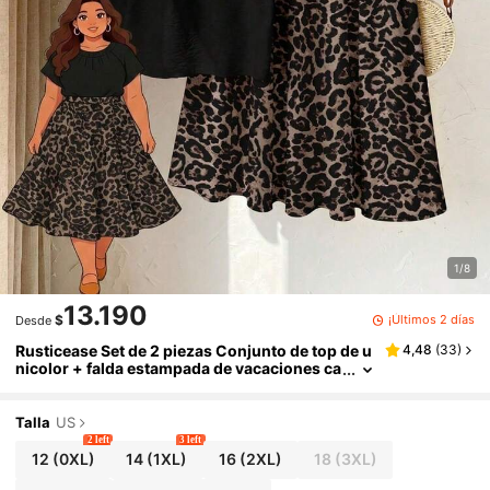
1/8
13.190
¡Últimos 2 días
$
Desde
Rusticease Set de 2 piezas Conjunto de top de u
4,48
(
33
)
nicolor + falda estampada de vacaciones ca
suales para mujer, conjunto de ropa de vera
no para mujer, conjunto de falda y top de veran
o, conjunto de falda y top de mujer, conjunto de
Talla
US
falda estampada de carnaval casual
2 left
3 left
12
(0XL)
14
(1XL)
16
(2XL)
18
(3XL)