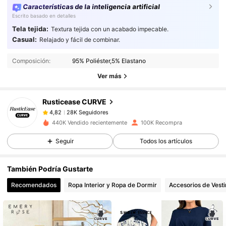
Características de la inteligencia artificial
Escrito basado en detalles
Tela tejida:
Textura tejida con un acabado impecable.
Casual:
Relajado y fácil de combinar.
28K Seguidores
4,82
Composición:
95% Poliéster,5% Elastano
Ver más
28K Seguidores
4,82
Rusticease CURVE
28K Seguidores
4,82
440K Vendido recientemente
100K Recompra
Seguir
Todos los artículos
28K Seguidores
4,82
También Podría Gustarte
28K Seguidores
4,82
Recomendados
Ropa Interior y Ropa de Dormir
Accesorios de Vesti
28K Seguidores
4,82