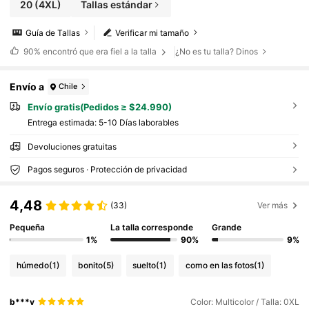
20
(4XL)
Tallas estándar
Guía de Tallas
Verificar mi tamaño
90%
encontró que era fiel a la talla
¿No es tu talla? Dinos
Envío a
Chile
Envío gratis(Pedidos ≥ $24.990)
Entrega estimada:
5-10 Días laborables
Devoluciones gratuitas
Pagos seguros · Protección de privacidad
4,48
(33)
Ver más
Pequeña
La talla corresponde
Grande
1%
90%
9%
húmedo
(1)
bonito
(5)
suelto
(1)
como en las fotos
(1)
b***v
Color: Multicolor / Talla: 0XL