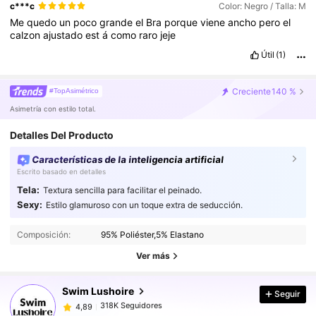
c***c
Color: Negro / Talla: M
Me
quedo
un
poco
grande
el
Bra
porque
viene
ancho
pero
el
calzon
ajustado
est
á
como
raro
jeje
Útil
(1)
Creciente
140 %
#TopAsimétrico
Asimetría con estilo total.
Detalles Del Producto
Características de la inteligencia artificial
Escrito basado en detalles
Tela:
Textura sencilla para facilitar el peinado.
Sexy:
Estilo glamuroso con un toque extra de seducción.
318K Seguidores
4,89
Composición:
95% Poliéster,5% Elastano
318K Seguidores
4,89
Ver más
Swim Lushoire
Seguir
318K Seguidores
4,89
m***s
pagó
Hace 1 día