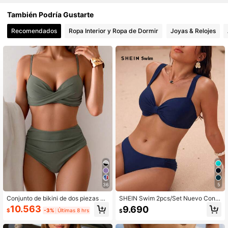
318K Seguidores
4,89
También Podría Gustarte
Recomendados
Ropa Interior y Ropa de Dormir
Joyas & Relojes
36
5
Conjunto de bikini de dos piezas de
SHEIN Swim 2pcs/Set Nuevo Conju
unicolor, estilo bohemio elegante y
nto de Bikini Tanga de Corte Alto co
10.563
9.690
$
-3%
Últimas 8 hrs
$
dulce, para vacaciones en la playa
n Tirantes Gruesos de unicolor Traj
de verano
e de Baño para Mujer Vacaciones d
e Playa Verano