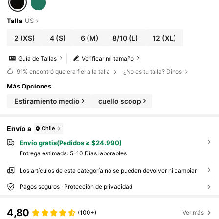
Talla
US
2
(XS)
4
(S)
6
(M)
8/10
(L)
12
(XL)
Guía de Tallas
Verificar mi tamaño
91%
encontró que era fiel a la talla
¿No es tu talla? Dinos
Más Opciones
Estiramiento medio
cuello scoop
Envío a
Chile
Envío gratis(Pedidos ≥ $24.990)
Entrega estimada:
5-10 Días laborables
Los artículos de esta categoría no se pueden devolver ni cambiar
Pagos seguros · Protección de privacidad
4,80
(100+)
Ver más