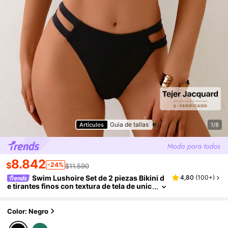
Guia de tallas
Artículos
1/8
8.842
$
-24%
$11.590
Swim Lushoire Set de 2 piezas Bikini d
4,80
(
100+
)
e tirantes finos con textura de tela de unic
olor y efecto push-up para mujer, para pla
ya en verano
Color: Negro