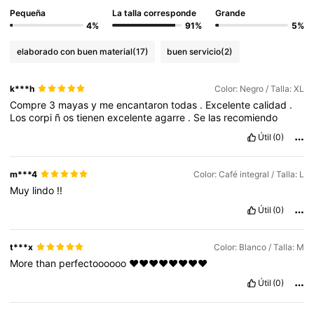
Pequeña
La talla corresponde
Grande
4%
91%
5%
elaborado con buen material
(17)
buen servicio
(2)
k***h
Color: Negro / Talla: XL
Compre
3
mayas
y
me
encantaron
todas
.
Excelente
calidad
.
Los
corpi
ñ
os
tienen
excelente
agarre
.
Se
las
recomiendo
Útil
(0)
m***4
Color: Café integral / Talla: L
Muy
lindo
!!
Útil
(0)
t***x
Color: Blanco / Talla: M
More
than
perfectoooooo
♥️♥️♥️♥️♥️♥️♥️♥️
Útil
(0)