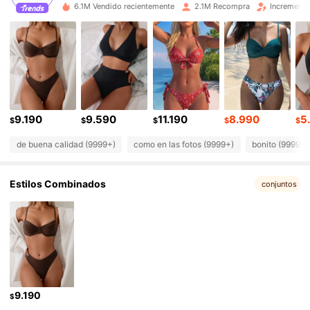
6.1M Vendido recientemente
2.1M Recompra
Incremento
318K Seguidores
4,89
318K Seguidores
4,89
318K Seguidores
4,89
9.190
9.590
11.190
8.990
5
$
$
$
$
$
de buena calidad (9999+)
como en las fotos (9999+)
bonito (9999+)
318K Seguidores
4,89
Estilos Combinados
conjuntos
318K Seguidores
4,89
318K Seguidores
4,89
318K Seguidores
4,89
9.190
$