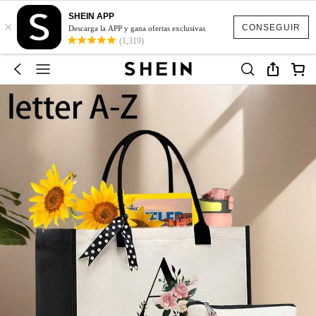
SHEIN APP
×
CONSEGUIR
Descarga la APP y gana ofertas exclusivas
(1,319)