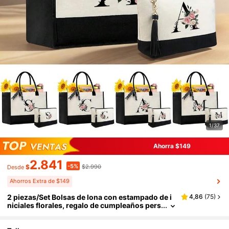
1/37
Ahorra $149
2.841
-5%
$
$2.990
Desde
Ahorros Extra de $149
2 piezas/Set Bolsas de lona con estampado de i
4,86
(
75
)
niciales florales, regalo de cumpleaños pers
onalizado para mujeres, bolso y bolsa de m
aquillaje con colgante de borla, regalo del Día de