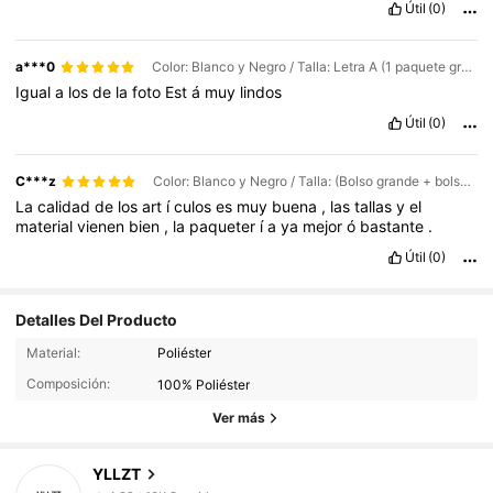
Útil
(0)
a***0
Color: Blanco y Negro / Talla: Letra A (1 paquete grande)
Igual
a
los
de
la
foto
Est
á
muy
lindos
Útil
(0)
C***z
Color: Blanco y Negro / Talla: (Bolso grande + bolso pequeño + borla) - Letra R
La
calidad
de
los
art
í
culos
es
muy
buena
,
las
tallas
y
el
material
vienen
bien
,
la
paqueter
í
a
ya
mejor
ó
bastante
.
Útil
(0)
Detalles Del Producto
16K Seguidores
4,89
Material:
Poliéster
Composición:
100% Poliéster
Ver más
16K Seguidores
4,89
YLLZT
16K Seguidores
4,89