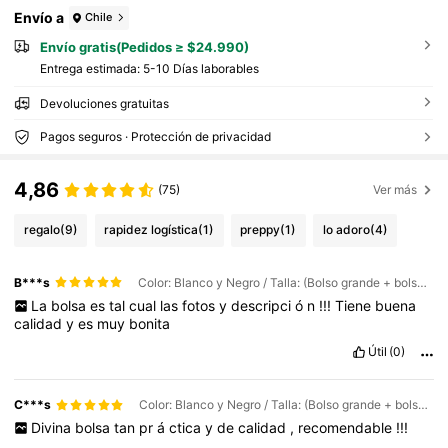
Envío a
Chile
Envío gratis(Pedidos ≥ $24.990)
Entrega estimada:
5-10 Días laborables
Devoluciones gratuitas
Pagos seguros · Protección de privacidad
4,86
(75)
Ver más
regalo
(9)
rapidez logística
(1)
preppy
(1)
lo adoro
(4)
B***s
Color: Blanco y Negro / Talla: (Bolso grande + bolso pequeño + borla) - Letra A
La
bolsa
es
tal
cual
las
fotos
y
descripci
ó
n
!!!
Tiene
buena
calidad
y
es
muy
bonita
Útil
(0)
C***s
Color: Blanco y Negro / Talla: (Bolso grande + bolso pequeño + borla) - Letra L
Divina
bolsa
tan
pr
á
ctica
y
de
calidad
,
recomendable
!!!