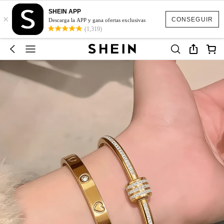
SHEIN APP
×
CONSEGUIR
Descarga la APP y gana ofertas exclusivas
(1,319)