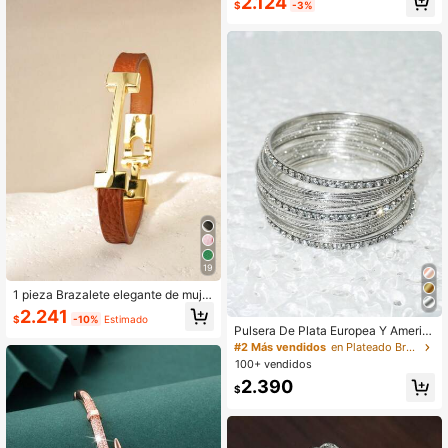
2.124
$
-3%
Clientes habituales
19
1 pieza Brazalete elegante de mujer
con letra dorada de PU personaliza
2.241
$
-10%
Estimado
da, joya de moda exquisita, regalo p
Pulsera De Plata Europea Y Americ
ara novia
ana De Moda, Con Estrellas De Ale
#2 Más vendidos
en Plateado Brazaletes de mujer
ación Incrustada Con Diamantes D
100+ vendidos
e Imitación En Un Cielo Estrellado
2.390
$