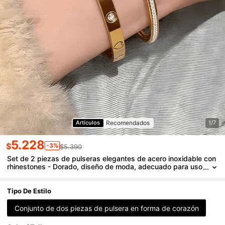
Recomendados
Artículos
1/7
5.228
$
-3%
$5.390
Set de 2 piezas de pulseras elegantes de acero inoxidable con
rhinestones - Dorado, diseño de moda, adecuado para uso
casual, formal, de fiesta, vacaciones y diario {Set de pulser
as de moda} Regalo para Eid Al-Fitr
Tipo De Estilo
Conjunto de dos piezas de pulsera en forma de corazón