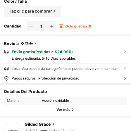
Color / Talla
Haz clic para comprar
Cantidad:
¡Solo quedan 3!
Envío a
Chile
Envío gratis(Pedidos ≥ $24.990)
Entrega estimada:
5-10 Días laborables
Los artículos de esta categoría no se pueden devolver ni cambiar
Pagos seguros · Protección de privacidad
1.2K Seguidores
4,82
Detalles Del Producto
Material:
Acero Inoxidable
1.2K Seguidores
4,82
Ver más
1.2K Seguidores
4,82
Gilded Grace
b***r
seguido
Hace 12 horas