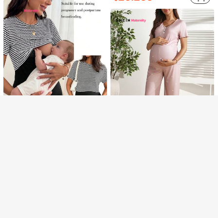
Mostrar artículos similares con stock
Ver todo
Lo sentimos, este producto está agotado.
20% de dcto. en tu primer pedido
AGOTADO
Regístrate
SHEIN Maternity
SHEIN Maternity
SHEIN Conjunto de 2 piezas de vestido de lactancia sin mangas de unicolor y camiseta casual de rayas para maternidad en verano
-30%
SHEIN Conjunto de camiseta de manga corta con cuello en V y estampado de corazón + pantalones casuales, para embarazadas, de verano
-30%
13.013
$
14.063
$