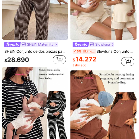
SHEIN Maternity
Slowluna
SHEIN Conjunto de 2 piezas de camiseta de manga corta con cuello redondo y estampado de corazón, y pantalones cortos con cintura ajustable para maternidad
Slowluna Conjunto de 2 piezas de maternidad con top de lactancia de cuello redondo de unicolor y pantalones largos de cintura ajustable, casual para uso diario
-20%
22.290
17.032
$
$
SHEIN Maternity
Slowluna
SHEIN Conjunto de dos piezas para maternidad: Top de manga larga a rayas marrones y pantalones – Apto para la lactancia – Estilo casual de otoño
Slowluna Conjunto casual diario de top de lactancia y shorts de unicolor para maternidad
-15%
Últimos 1 días
14.272
28.690
$
$
Estimado
SHEIN Maternity
SHEIN Maternity
SHEIN Blusa de lactancia casual de manga pétalo para maternidad, primavera y otoño
SHEIN Vestido casual de cuello redondo de manga corta a rayas para maternidad y lactancia
18.490