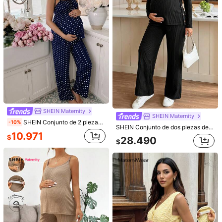
SHEIN Maternity
Slowluna
SHEIN Camiseta Funcional De Lactancia De Manga Corta A Rayas De Maternidad
-15%
Últimos 1 días
Slowluna Camiseta de lactancia casual de verano con estampado de corazón y eslogan
9.427
$
12.090
Estimado
$
SHEIN Maternity
SHEIN Maternity
SHEIN Conjunto de 2 piezas de top de tirantes con estampado de lunares y pantalones largos holgados con cintura ajustable para maternidad
-10%
SHEIN Conjunto de dos piezas de maternidad en color negro: Top con abertura lateral & Pantalones (Con función de lactancia) – Estilo casual para otoño; Adecuado para descansar o salir. Otoño
10.971
$
28.490
$