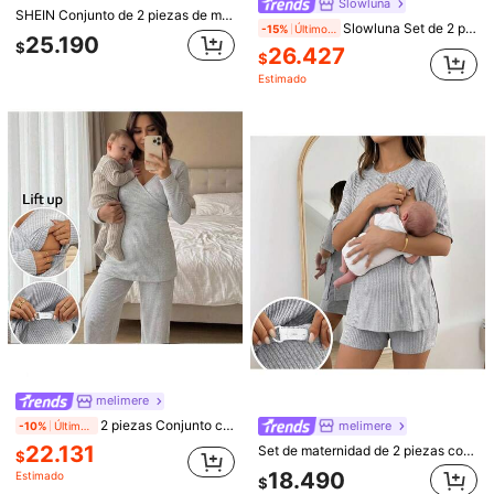
Slowluna
SHEIN Conjunto de 2 piezas de maternidad con función de lactancia, top de manga larga y pantalones largos con cintura ajustable, atuendo casual diario para otoño
Slowluna Set de 2 piezas: Pijama de maternidad informal con chaqueta y ribete de contraste
-15%
Últimos 1 días
25.190
$
26.427
$
Estimado
4
MaterniWear
SHEIN Maternity
MaterniWear Conjunto de maternidad de 2 piezas de verano para trabajo, con top de punto acanalado con botones laterales y pantalones de pierna ancha con cintura ajustable. Adecuado tanto para el trabajo como para salidas casuales. Este elegante conjunto de maternidad de dos piezas presenta ribetes acanalados negros, botones laterales y una cintura cómoda y no restrictiva.
SHEIN Vestido de maternidad de estilo sencillo y a rayas para mujer embarazada que facilita la lactancia
25.790
$
16.890
$
melimere
2 piezas Conjunto casual de camiseta de manga larga de punto acanalado y pantalones con cintura ajustable para maternidad
melimere
-10%
Últimos 1 días
22.131
Set de maternidad de 2 piezas con camiseta de manga corta de cuello redondo de unicolor y pantalones cortos con cintura ajustable para lactancia
$
18.490
Estimado
$