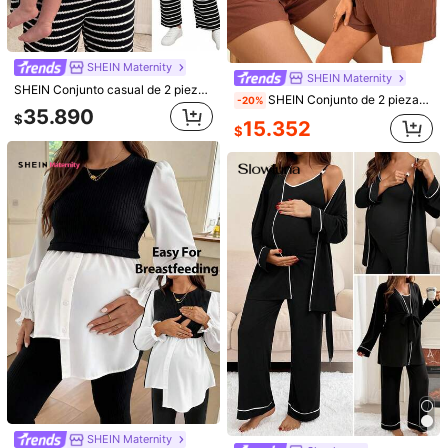
13.890
$
$
Estimado
SHEIN Maternity
SHEIN Maternity
SHEIN Conjunto casual de 2 piezas para otoño con top de manga larga de cuello redondo a rayas y pantalones de cintura ajustable para maternidad
SHEIN Conjunto de 2 piezas de top de tirantes y shorts de unicolor casual de verano para maternidad y lactancia
-20%
35.890
$
15.352
$
5
SHEIN Maternity
SHEIN Maternity
SHEIN Camiseta de maternidad y lactancia informal de cuello redondo
SHEIN Set de 2 piezas de camiseta de manga corta con estampado de rayas y pantalones cortos para embarazadas, ideal para uso casual, de viaje y lactancia
-30%
10.590
$
10.843
$
SHEIN Maternity