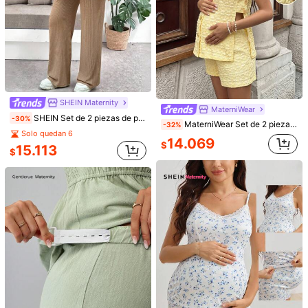
4
Slowluna
12.894
$
Slowluna Set de 2 piezas de chaqueta con hombros caídos y encaje de contraste y vestido de lactancia sin mangas, conjunto de ropa de estar por casa y pijama para lactancia materna
MaterniWear
27.990
$
SHEIN Maternity
MaterniWear
SHEIN Set de 2 piezas de pantalones sin mangas de unicolor y camiseta de enfermería de maternidad para verano
-30%
MaterniWear Set de 2 piezas de top sin mangas con textura bordada y shorts casuales con cintura ajustable para maternidad
-32%
Solo quedan 6
14.069
$
15.113
$
4
GentleRue Maternity Vestido de enfermería casual y cómodo con rayas y detalle de nudo delantero para mujeres embarazadas