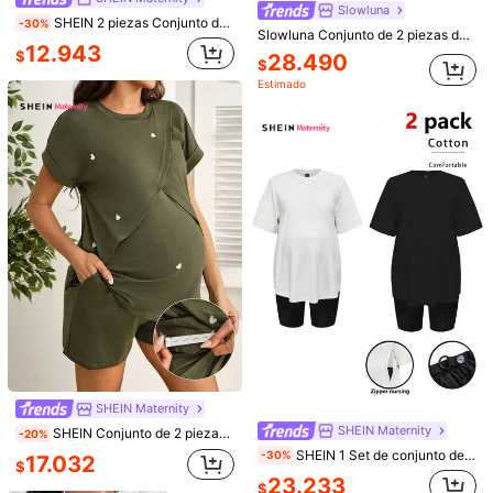
Slowluna
SHEIN 2 piezas Conjunto de top de manga corta con estampado de cerezas y pantalones casuales con cintura ajustable para maternidad
-30%
Slowluna Conjunto de 2 piezas de bata y vestido camisola de maternidad con estampado de lunares y encaje de contraste para lactancia
12.943
$
28.490
$
Estimado
6
SHEIN Maternity
6
SHEIN Set de 2 piezas de top de tirantes con cuello redondo y abertura lateral a rayas y shorts con cintura ajustable para maternidad
SHEIN Maternity
14.090
SHEIN Conjunto de 2 piezas de camiseta de manga corta con cuello redondo y abertura lateral casual para maternidad y pantalones holgados de maternidad con cintura ajustable
$
19.590
SHEIN Maternity
$
SHEIN Maternity
SHEIN Conjunto de 2 piezas de camiseta de manga corta con cuello redondo y estampado de corazón, y pantalones cortos con cintura ajustable para maternidad
-20%
SHEIN 1 Set de conjunto de 2 piezas de unicolor para mujeres embarazadas
-30%
17.032
$
23.233
$