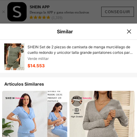
SHEIN APP
×
CONSEGUIR
Descarga la APP y gana ofertas exclusivas
(1,319)
Similar
SHEIN Set de 2 piezas de camiseta de manga murciélago de
cuello redondo y unicolor talla grande pantalones cortos para
lactancia
Verde militar
$14.553
Artículos Similares