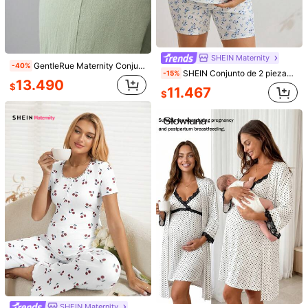
MaterniWear
12.790
$
MaterniWear Vestido de lactancia plisado con cinturón para maternidad
Estimado
26.890
$
SHEIN Maternity
GentleRue Maternity Conjunto de 2 piezas cómodo para uso diario y vacacional para lactancia materna
-40%
SHEIN Conjunto de 2 piezas casual para uso diario con top de lactancia con estampado floral y shorts de cintura ajustable para maternidad
-15%
13.490
$
11.467
$
Slowluna
4
Slowluna Vestido de maternidad de unicolor con cuello en V superpuesto, manga larga y lazo en la cintura para amamantar
SHEIN Maternity
19.090
SHEIN Vestido casual de maternidad y lactancia con cuello redondo y mangas cortas a rayas
$
17.790
$
SHEIN Maternity