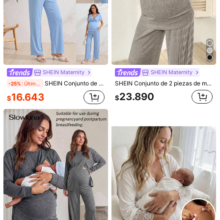
SHEIN Maternity
SHEIN Maternity
SHEIN Conjunto de 2 piezas casual para uso diario de maternidad con top de lactancia de cuello en V de unicolor y pantalones largos de cintura ajustable
SHEIN Conjunto de 2 piezas de maternidad con top de manga larga de unicolor y pantalones de cintura ajustable, estilo casual para lactancia
-25%
Último día
23.890
16.643
$
$
1/7
14.553
-30%
$
$20.790
SHEIN Set de 2 piezas de camiseta de man
5,00
(
9
)
ga murciélago de cuello redondo y unicolor t
alla grande pantalones cortos para lactancia
Talla
US
4
(S)
6
(M)
8/10
(L)
12
(XL)
14
(XXL)