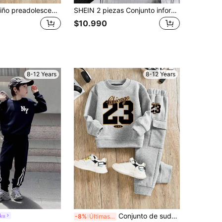
Conjunto de niño preadolescente - Sudadera cuello redondo con estampado de letras y pantalones de chándal
SHEIN 2 piezas Conjunto informal para niño preadolescente de camiseta de cuello redondo de manga corta con gráfico de letra de unicolor y pantalones cortos con bolsillo de cintura elástica con raya lateral, adecuado para primavera, verano, otoño, juego al aire libre, escuela, estilo callejero, fiesta y ocio, alta relación calidad-precio
$10.990
8-12 Years
8-12 Years
Conjunto de sudadera con cuello redondo y pantalón de chándal con estampado numérico para niño preadolescente
uku
-8%
Últimas 9 hrs