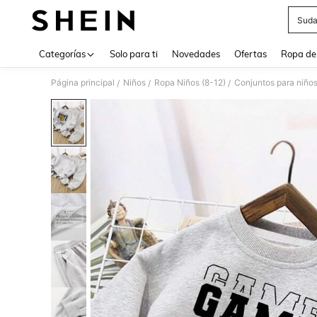
Suda
Use up 
Categorías
Solo para ti
Novedades
Ofertas
Ropa de
Página principal
Niños
Ropa Niños (8-12)
Conjuntos para niño
/
/
/