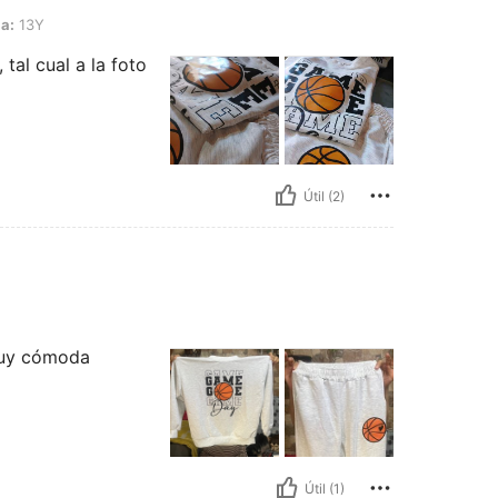
la:
13Y
 tal cual a la foto
Útil (2)
 muy cómoda
Útil (1)