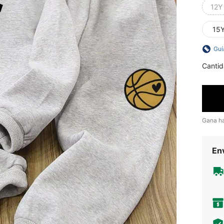
12Y
15
Guí
Cantid
Gana h
Env