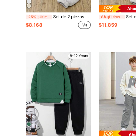
Ahor
Set de 2 piezas de sudadera con estampado de mando de juego para niño preadolescente, cómodo y suave, uso casual diario para primavera y otoño
Set de 2 sudaderas con estampado minima
-25%
¡Últimos 3 días
-8%
¡Últimos 3 días
$8.168
$11.859
8-12 Years
8
Aho