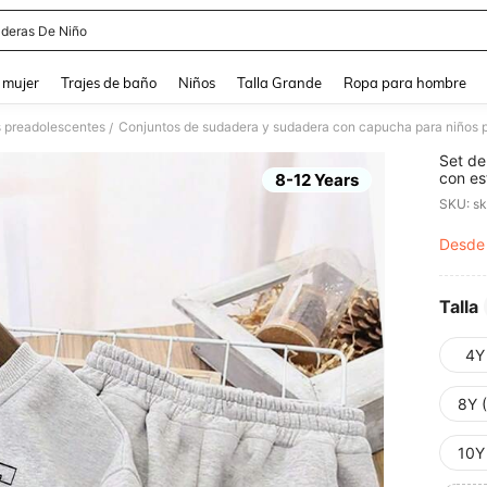
deras De Niño
and down arrow keys to navigate search Búsqueda reciente and Busca y Encuentr
 mujer
Trajes de baño
Niños
Talla Grande
Ropa para hombre
s preadolescentes
Conjuntos de sudadera y sudadera con capucha para niños 
/
Set de
con es
8-12 Years
transp
SKU: s
Desde
PR
Talla
4Y
8Y 
10Y