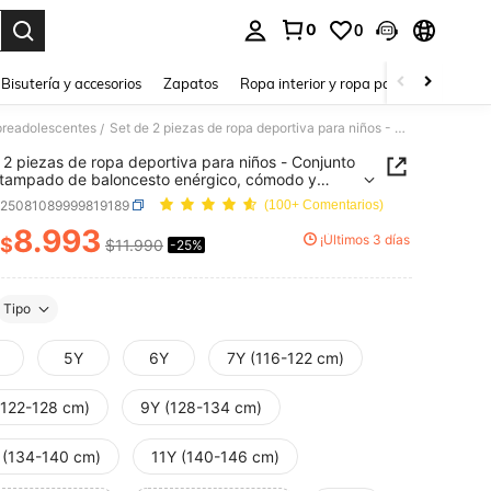
0
0
a. Press Enter to select.
Bisutería y accesorios
Zapatos
Ropa interior y ropa para dormir
Ho
preadolescentes
Set de 2 piezas de ropa deportiva para niños - Conjunto con estampado de baloncesto enérgico, cómodo y transpirable, uso casual para primavera y otoño
/
 2 piezas de ropa deportiva para niños - Conjunto
tampado de baloncesto enérgico, cómodo y
irable, uso casual para primavera y otoño
k25081089999819189
(100+ Comentarios)
8.993
¡Últimos 3 días
$
$11.990
-25%
ICE AND AVAILABILITY
Tipo
5Y
6Y
7Y (116-122 cm)
(122-128 cm)
9Y (128-134 cm)
 (134-140 cm)
11Y (140-146 cm)