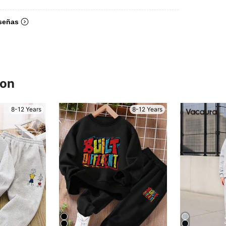
señas
ron
8-12 Years
8-12 Years