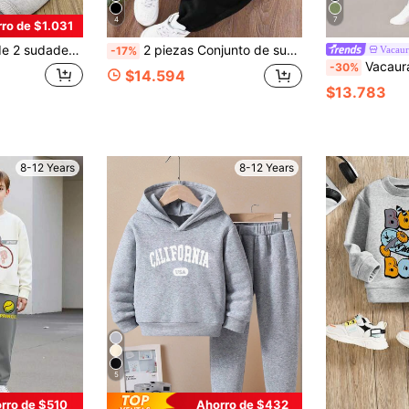
4
7
ro de $1.031
lista y lindo para niños, cómodas y suaves, adecuadas para uso casual en primavera y otoño
2 piezas Conjunto de sudadera cuello redondo con estampado gráfico de dibujos animados genial y pantalones deportivos para niño preadolescente, primavera otoño
Vacaur
-17%
Vacaura Set informal de 2 piezas para niño 
-30%
$14.594
$13.783
8-12 Years
8-12 Years
5
rro de $510
Ahorro de $432