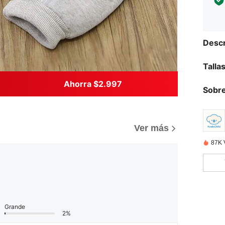
Descr
Talla
Ahorra $2.997
Sobre
Ver más
87K 
Grande
2%