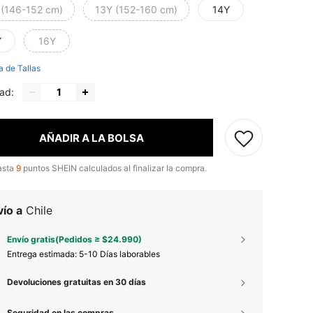
 (146-152 cm)
13Y (152-160 cm)
14Y
Y
16Y
a de Tallas
ad:
AÑADIR A LA BOLSA
asta
9
puntos SHEIN calculados al finalizar la compra.
ío a
Chile
Envío gratis(Pedidos ≥ $24.990)
Entrega estimada:
5-10 Días laborables
Devoluciones gratuitas en 30 días
Seguridad en las compras