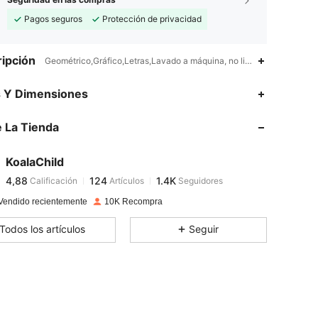
Pagos seguros
Protección de privacidad
ipción
Geométrico,Gráfico,Letras,Lavado a máquina, no limpiar en seco, la
4,88
124
1.4K
s Y Dimensiones
 La Tienda
4,88
124
1.4K
KoalaChild
4,88
124
1.4K
Calificación
Artículos
Seguidores
s***c
pagó
Hace 1 día
Vendido recientemente
10K Recompra
4,88
124
1.4K
Todos los artículos
Seguir
4,88
124
1.4K
4,88
124
1.4K