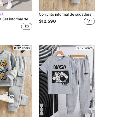
Conjunto informal de sudadera de cuello redondo de manga larga con gráfico de letras y pantalón de chándal para niño preadolescente
a
preadolescente, sudadera con capucha y pantalón de chándal de tejido de punto, para otoño/invierno
$12.590
8-12 Years
8-12 Years