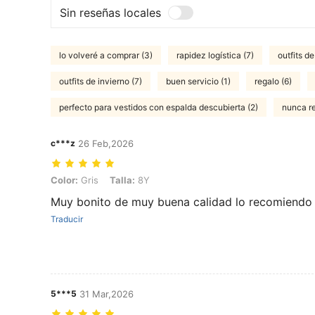
Sin reseñas locales
lo volveré a comprar (3)
rapidez logística (7)
outfits d
outfits de invierno (7)
buen servicio (1)
regalo (6)
perfecto para vestidos con espalda descubierta (2)
nunca re
c***z
26 Feb,2026
Color: Gris, Talla: 8Y
Color:
Gris
Talla:
8Y
Muy bonito de muy buena calidad lo recomiend
Traducir
5***5
31 Mar,2026