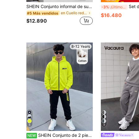
SHEIN Conjunto informal de sudadera y pantalón de chándal 2 en 1 para niño preadolescente
Set de 2 piezas de top de manga larga con estampado de b
-3%
¡Últimos 3 días
en Cuello redondo Conjuntos de sudadera y sudadera
#5 Más vendidos
$16.480
$12.890
8-12 Years
6
4
SHEIN Conjunto de 2 piezas para niño preadolescente: sudadera con capucha verde neón y pantalones largos negros con estampado de letras, estilo casual deportivo holgado para deportes al aire libre y escuela
Vacaura
NEW