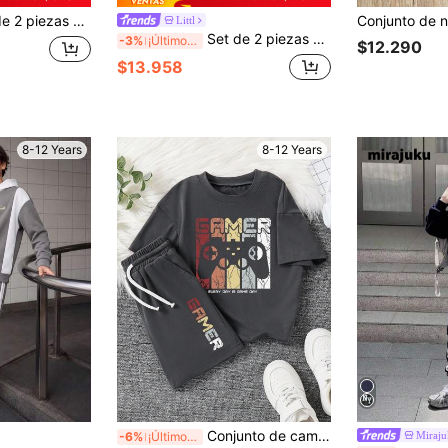
éisbol y pantalones con cordón para niños - Conjunto de sudadera y pantalón deportivo casual para primavera/otoño/invierno
Littl
Set de 2 piezas con sudadera con capucha y pantalones informales de felpa con impresión de letras para niño preadolescente, color gris oscuro
-3%
¡Últimos 3 días
$12.290
$13.958
8-12 Years
8-12 Years
Conjunto de camiseta de manga corta de cuello redondo con estampado de letras y pantalones cortos para niños preadolescentes
Miraj
-6%
¡Últimos 3 días