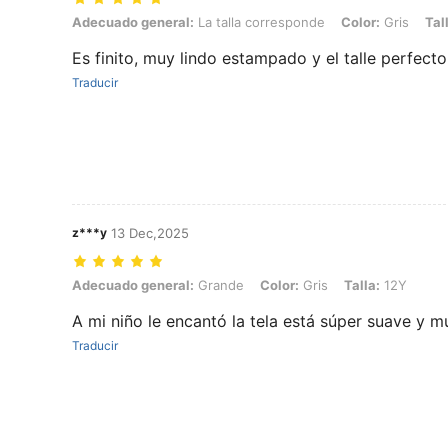
Adecuado general: La talla corresponde, Color: Gris, Talla: 13Y
Adecuado general:
La talla corresponde
Color:
Gris
Tal
Es finito, muy lindo estampado y el talle perfecto,
Traducir
z***y
13 Dec,2025
Adecuado general: Grande, Color: Gris, Talla: 12Y
Adecuado general:
Grande
Color:
Gris
Talla:
12Y
A mi niño le encantó la tela está súper suave y
Traducir