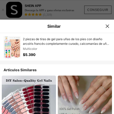
SHEIN APP
×
CONSEGUIR
Descarga la APP y gana ofertas exclusivas
(1,319)
Similar
2 piezas de tiras de gel para uñas de los pies con diseño
arcoíris francés completamente curado, calcomanías de uñas
para manos y pies alegres y lindas para primavera y verano,
Multicolor
sin daño por UV, fácil aplicación, perfecto para la manicura
$5.390
casera DIY diaria de las mujeres
Artículos Similares