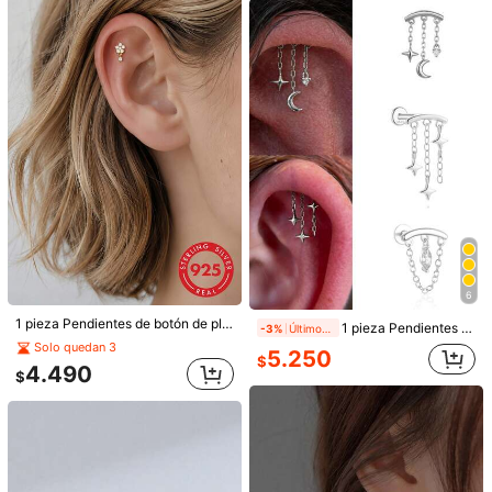
IN Z
1 par de pendientes de plata de ley 925 con cuentas de turquesa natural, regalo para el Día de la Madre/San Valentín/Cumpleaños para ella
2 piezas Pendientes de plata de ley 925, pendientes de color dorado para mujeres, se pueden usar para dormir sin quitarlos, set de pendientes hipoalergénicos
#7 Más vendidos
en Vintage Pendientes Finos
-3%
Últimos 2 días
4.290
#2 Más vendidos
en Chapado en oro de 14K Pendientes finos para muj
$
3.676
Estimado
6
$
1 pieza Pendientes de botón de plata de ley 925 con flor y espalda plana en espiral, joyería apilable linda para mujeres, adecuada para uso diario y de fiesta
1 pieza Pendientes de botón de plata de ley 925 con respaldo plano para mujer, estilo colgante, hipoalergénico con cierre de tornillo, joyería de cartílago de oreja pequeña, adecuado para perforaciones de hélix y concha
-3%
Últimos 1 días
Solo quedan 3
5.250
$
4.490
$