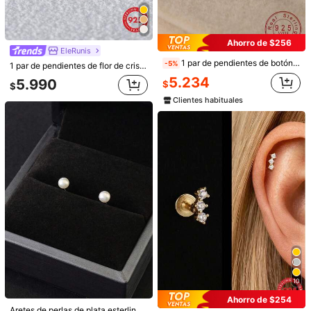
Talla
0,5 ct + 0,5 ct
Ahorro de $256
EleRunis
1 par de pendientes de botón de piedra de luna de plata de ley 925, accesorios de joyería simples y de moda, regalo para amigos, cumpleaños
-5%
1 par de pendientes de flor de cristal de plata de ley 925, pendientes de mujer, con incrustaciones de circonita, joyería exquisita, para boda y fiesta, chapado en oro de 18K, modelo 2023
Cantidad:
5.234
5.990
$
$
Clientes habituales
Envío a
Chile
Envío gratis(Pedidos ≥ $24.990)
Entrega estimada:
5-10 Días laborables
Los artículos de esta categoría no se pueden devolver ni cambiar
532 Seguidores
4,92
Pagos seguros · Protección de privacidad
532 Seguidores
4,92
Detalles Del Producto
Material:
Plata de Ley 925
532 Seguidores
4,92
Ver más
10
532 Seguidores
4,92
Ahorro de $254
H&L Jewelry
Aretes de perlas de plata esterlina 925 de moda, elegante accesorio clásico para novia, joyería de novia de bodas