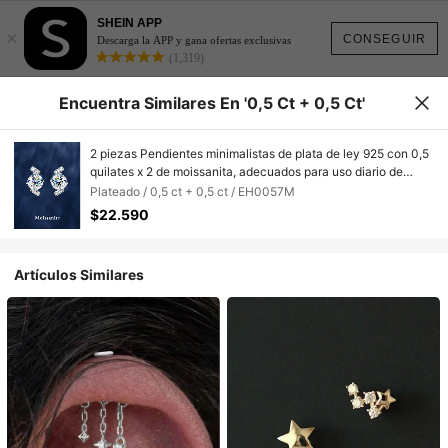
SHEIN APP
×
CONSEGUIR
Descarga la APP y gana ofertas exclusivas
(1,319)
Encuentra Similares En '0,5 Ct + 0,5 Ct'
2 piezas Pendientes minimalistas de plata de ley 925 con 0,5
quilates x 2 de moissanita, adecuados para uso diario de
mujer, fiestas, vacaciones, Día de San Valentín, Día de la
Plateado / 0,5 ct + 0,5 ct / EH0057M
Madre, aniversario de boda, regalo de joyería brillante para
$22.590
ella
Artículos Similares